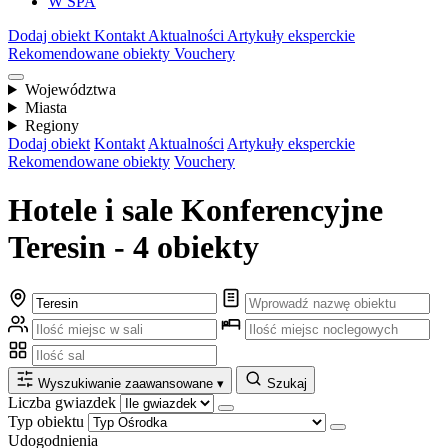
W SPA
Dodaj obiekt
Kontakt
Aktualności
Artykuły eksperckie
Rekomendowane obiekty
Vouchery
Województwa
Miasta
Regiony
Dodaj obiekt
Kontakt
Aktualności
Artykuły eksperckie
Rekomendowane obiekty
Vouchery
Hotele i sale Konferencyjne
Teresin - 4 obiekty
Wyszukiwanie zaawansowane
▾
Szukaj
Liczba gwiazdek
Typ obiektu
Udogodnienia