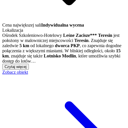
Cena największej sali
Indywidualna wycena
Lokalizacja
Ośrodek Szkoleniowo-Hotelowy
Leśne Zacisze*** Teresin
jest
położony w malowniczej miejscowości
Teresin
. Znajduje się
zaledwie
5 km
od lokalnego
dworca PKP
, co zapewnia dogodne
połączenia z większymi miastami. W bliskiej odległości, około
15
km
, znajduje się także
Lotnisko Modlin
, które umożliwia szybki
dostęp do lotów…
Czytaj więcej
Zobacz obiekt