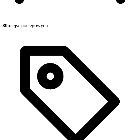
80
miejsc noclegowych