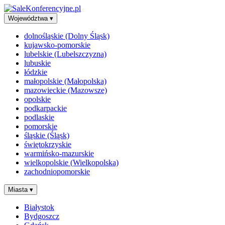
Województwa
▾
dolnośląskie (Dolny Śląsk)
kujawsko-pomorskie
lubelskie (Lubelszczyzna)
lubuskie
łódzkie
małopolskie (Małopolska)
mazowieckie (Mazowsze)
opolskie
podkarpackie
podlaskie
pomorskie
śląskie (Śląsk)
świętokrzyskie
warmińsko-mazurskie
wielkopolskie (Wielkopolska)
zachodniopomorskie
Miasta
▾
Białystok
Bydgoszcz