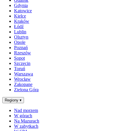
Gdańsk
Gdynia
Katowice
Kielce
Kraków
Łódź
Lublin
Olsztyn
Opole
Poznań
Rzeszów
Sopot
Szczecin
Toruń
Warszawa
Wrocław
Zakopane
Zielona Góra
Regiony
▾
Nad morzem
W górach
Na Mazurach
W zabytkach