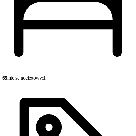
65
miejsc noclegowych