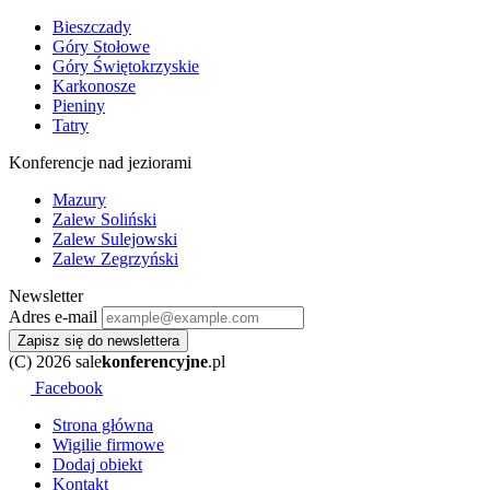
Bieszczady
Góry Stołowe
Góry Świętokrzyskie
Karkonosze
Pieniny
Tatry
Konferencje nad jeziorami
Mazury
Zalew Soliński
Zalew Sulejowski
Zalew Zegrzyński
Newsletter
Adres e-mail
Zapisz się do newslettera
(C) 2026 sale
konferencyjne
.pl
Facebook
Strona główna
Wigilie firmowe
Dodaj obiekt
Kontakt