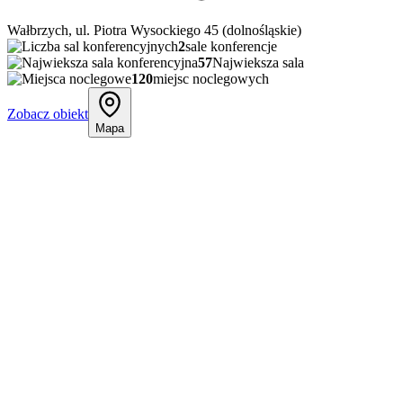
Wałbrzych, ul. Piotra Wysockiego 45 (dolnośląskie)
2
sale konferencje
57
Najwieksza sala
120
miejsc noclegowych
Zobacz obiekt
Mapa