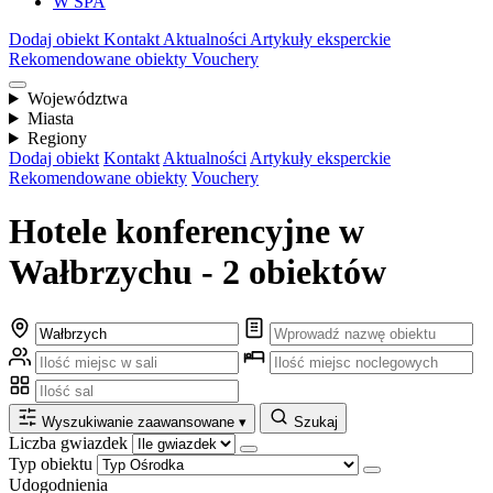
W SPA
Dodaj obiekt
Kontakt
Aktualności
Artykuły eksperckie
Rekomendowane obiekty
Vouchery
Województwa
Miasta
Regiony
Dodaj obiekt
Kontakt
Aktualności
Artykuły eksperckie
Rekomendowane obiekty
Vouchery
Hotele konferencyjne w
Wałbrzychu - 2 obiektów
Wyszukiwanie zaawansowane
▾
Szukaj
Liczba gwiazdek
Typ obiektu
Udogodnienia