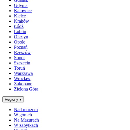
Gdańsk
Gdynia
Katowice
Kielce
Kraków
Łódź
Lublin
Olsztyn
Opole
Poznań
Rzeszów
Sopot
Szczecin
Toruń
Warszawa
Wrocław
Zakopane
Zielona Góra
Regiony
▾
Nad morzem
W górach
Na Mazurach
W zabytkach