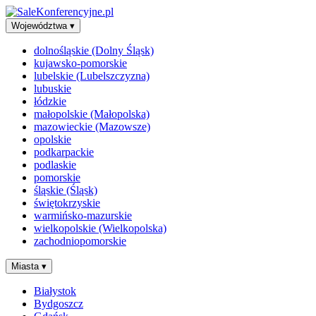
Województwa
▾
dolnośląskie (Dolny Śląsk)
kujawsko-pomorskie
lubelskie (Lubelszczyzna)
lubuskie
łódzkie
małopolskie (Małopolska)
mazowieckie (Mazowsze)
opolskie
podkarpackie
podlaskie
pomorskie
śląskie (Śląsk)
świętokrzyskie
warmińsko-mazurskie
wielkopolskie (Wielkopolska)
zachodniopomorskie
Miasta
▾
Białystok
Bydgoszcz