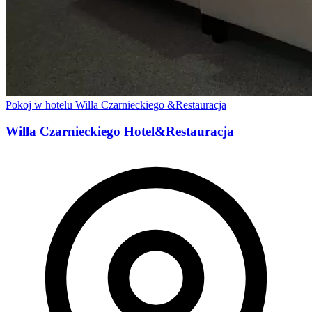
Pokoj w hotelu Willa Czarnieckiego &Restauracja
Willa Czarnieckiego Hotel&Restauracja