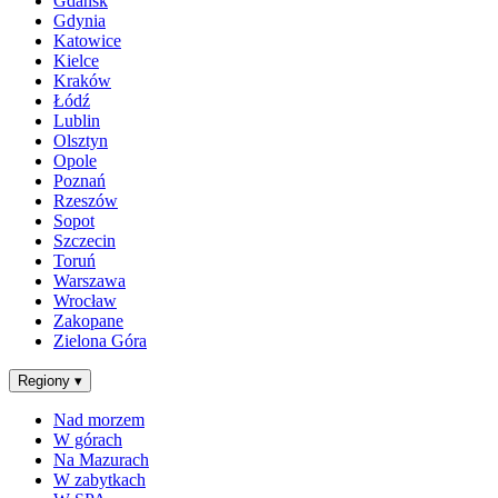
Gdańsk
Gdynia
Katowice
Kielce
Kraków
Łódź
Lublin
Olsztyn
Opole
Poznań
Rzeszów
Sopot
Szczecin
Toruń
Warszawa
Wrocław
Zakopane
Zielona Góra
Regiony
▾
Nad morzem
W górach
Na Mazurach
W zabytkach