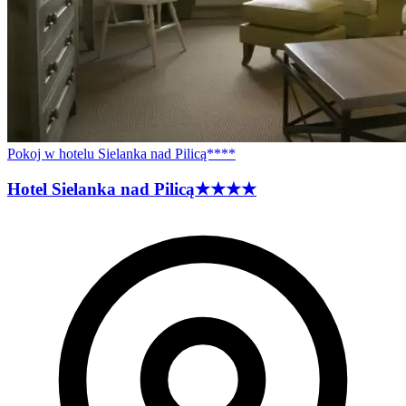
Pokoj w hotelu Sielanka nad Pilicą****
Hotel Sielanka nad
Pilicą
★★★★