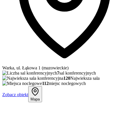
Warka, ul. Łąkowa 1 (mazowieckie)
7
sal konferencyjnych
120
Najwieksza sala
112
miejsc noclegowych
Zobacz obiekt
Mapa