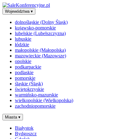
Województwa
▾
dolnośląskie (Dolny Śląsk)
kujawsko-pomorskie
lubelskie (Lubelszczyzna)
lubuskie
łódzkie
małopolskie (Małopolska)
mazowieckie (Mazowsze)
opolskie
podkarpackie
podlaskie
pomorskie
śląskie (Śląsk)
świętokrzyskie
warmińsko-mazurskie
wielkopolskie (Wielkopolska)
zachodniopomorskie
Miasta
▾
Białystok
Bydgoszcz