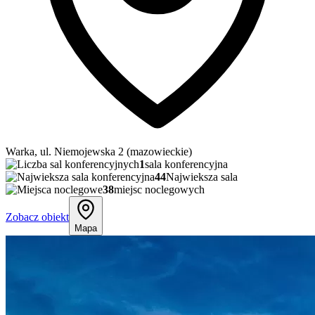
Warka, ul. Niemojewska 2 (mazowieckie)
1
sala konferencyjna
44
Najwieksza sala
38
miejsc noclegowych
Zobacz obiekt
Mapa