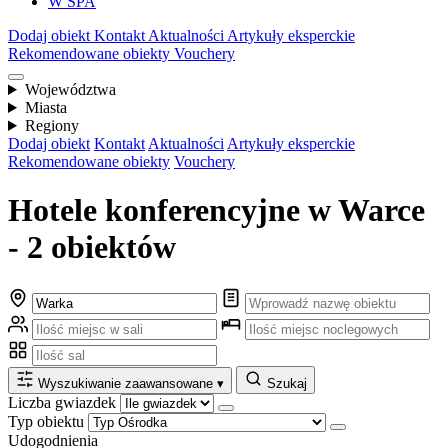
W SPA
Dodaj obiekt
Kontakt
Aktualności
Artykuły eksperckie
Rekomendowane obiekty
Vouchery
Województwa
Miasta
Regiony
Dodaj obiekt
Kontakt
Aktualności
Artykuły eksperckie
Rekomendowane obiekty
Vouchery
Hotele konferencyjne w Warce
- 2 obiektów
Wyszukiwanie zaawansowane
▾
Szukaj
Liczba gwiazdek
Typ obiektu
Udogodnienia