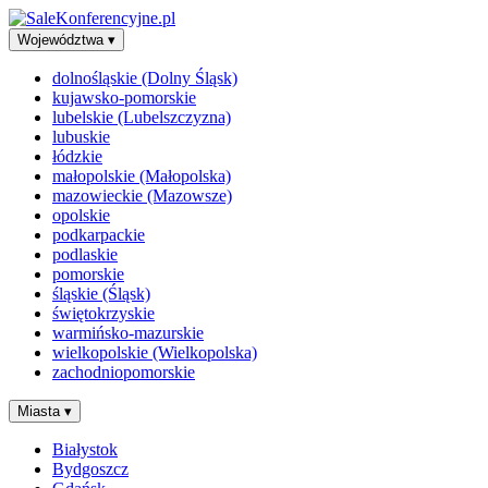
Województwa
▾
dolnośląskie (Dolny Śląsk)
kujawsko-pomorskie
lubelskie (Lubelszczyzna)
lubuskie
łódzkie
małopolskie (Małopolska)
mazowieckie (Mazowsze)
opolskie
podkarpackie
podlaskie
pomorskie
śląskie (Śląsk)
świętokrzyskie
warmińsko-mazurskie
wielkopolskie (Wielkopolska)
zachodniopomorskie
Miasta
▾
Białystok
Bydgoszcz