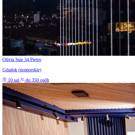
Olivia Star 34 Piętro
Gdańsk (pomorskie)
10 sal
do 350 osób