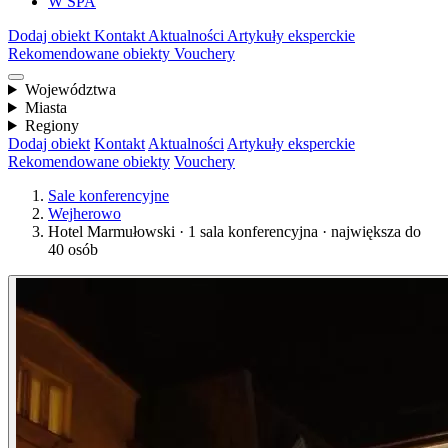
W SPA
Dodaj obiekt
Kontakt
Aktualności
Artykuły eksperckie
Rekomendowane obiekty
Vouchery
Województwa
Miasta
Regiony
Dodaj obiekt
Kontakt
Aktualności
Artykuły eksperckie
Rekomendowane obiekty
Vouchery
Sale konferencyjne
Wejherowo
Hotel Marmułowski · 1 sala konferencyjna · największa do
40 osób