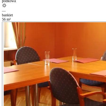
podkowa
—
bankiet
56
m²