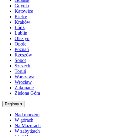
Gdańsk
Gdynia
Katowice
Kielce
Kraków
Łódź
Lublin
Olsztyn
Opole
Poznań
Rzeszów
Sopot
Szczecin
Toruń
Warszawa
Wrocław
Zakopane
Zielona Góra
Regiony
▾
Nad morzem
W górach
Na Mazurach
W zabytkach