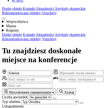
W SPA
Dodaj obiekt
Kontakt
Aktualności
Artykuły eksperckie
Rekomendowane obiekty
Vouchery
Województwa
Miasta
Regiony
Dodaj obiekt
Kontakt
Aktualności
Artykuły eksperckie
Rekomendowane obiekty
Vouchery
Tu znajdziesz doskonałe
miejsce na konferencje
Wyszukiwanie zaawansowane
▾
Szukaj
Liczba gwiazdek
Typ obiektu
Udogodnienia