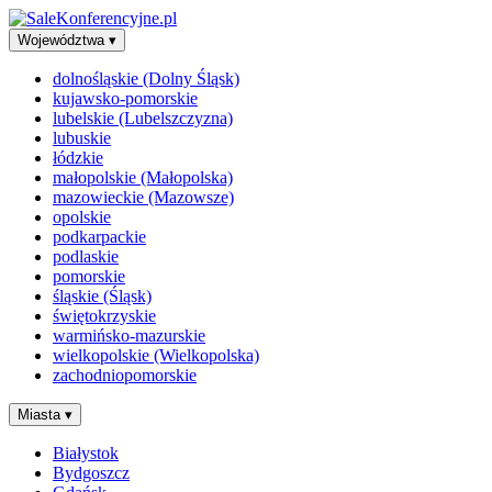
Województwa
▾
dolnośląskie (Dolny Śląsk)
kujawsko-pomorskie
lubelskie (Lubelszczyzna)
lubuskie
łódzkie
małopolskie (Małopolska)
mazowieckie (Mazowsze)
opolskie
podkarpackie
podlaskie
pomorskie
śląskie (Śląsk)
świętokrzyskie
warmińsko-mazurskie
wielkopolskie (Wielkopolska)
zachodniopomorskie
Miasta
▾
Białystok
Bydgoszcz