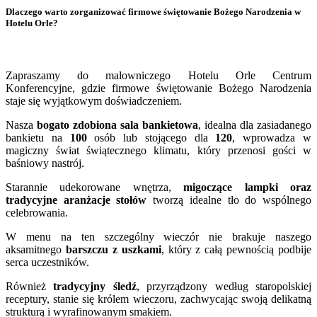
Dlaczego warto zorganizować firmowe świętowanie Bożego Narodzenia w
Hotelu Orle?
Zapraszamy do malowniczego Hotelu Orle Centrum
Konferencyjne, gdzie firmowe świętowanie Bożego Narodzenia
staje się wyjątkowym doświadczeniem.
Nasza
bogato zdobiona sala bankietowa
, idealna dla zasiadanego
bankietu na
100
osób lub stojącego dla
120
, wprowadza w
magiczny świat świątecznego klimatu, który przenosi gości w
baśniowy nastrój.
Starannie udekorowane wnętrza,
migoczące lampki oraz
tradycyjne aranżacje stołów
tworzą idealne tło do wspólnego
celebrowania.
W menu na ten szczególny wieczór nie brakuje naszego
aksamitnego
barszczu z uszkami
, który z całą pewnością podbije
serca uczestników.
Również
tradycyjny śledź
, przyrządzony według staropolskiej
receptury, stanie się królem wieczoru, zachwycając swoją delikatną
strukturą i wyrafinowanym smakiem.