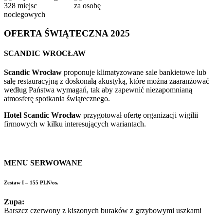
328 miejsc
za osobę
noclegowych
OFERTA ŚWIĄTECZNA 2025
SCANDIC WROCŁAW
Scandic Wrocław
proponuje klimatyzowane sale bankietowe lub
salę restauracyjną z doskonałą akustyką, które można zaaranżować
według Państwa wymagań, tak aby zapewnić niezapomnianą
atmosferę spotkania świątecznego.
Hotel Scandic Wrocław
przygotował ofertę organizacji wigilii
firmowych w kilku interesujących wariantach.
MENU SERWOWANE
Zestaw I – 155 PLN/os.
Zupa:
Barszcz czerwony z kiszonych buraków z grzybowymi uszkami