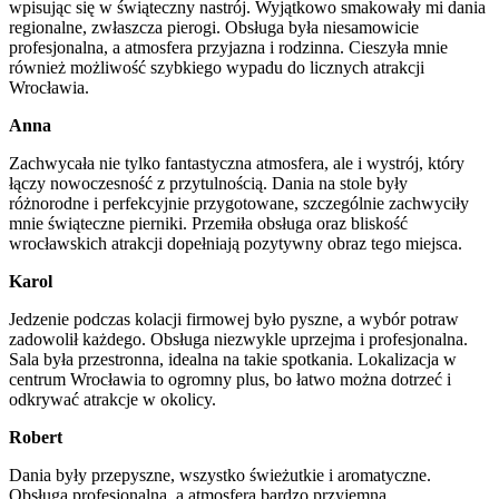
wpisując się w świąteczny nastrój. Wyjątkowo smakowały mi dania
regionalne, zwłaszcza pierogi. Obsługa była niesamowicie
profesjonalna, a atmosfera przyjazna i rodzinna. Cieszyła mnie
również możliwość szybkiego wypadu do licznych atrakcji
Wrocławia.
Anna
Zachwycała nie tylko fantastyczna atmosfera, ale i wystrój, który
łączy nowoczesność z przytulnością. Dania na stole były
różnorodne i perfekcyjnie przygotowane, szczególnie zachwyciły
mnie świąteczne pierniki. Przemiła obsługa oraz bliskość
wrocławskich atrakcji dopełniają pozytywny obraz tego miejsca.
Karol
Jedzenie podczas kolacji firmowej było pyszne, a wybór potraw
zadowolił każdego. Obsługa niezwykle uprzejma i profesjonalna.
Sala była przestronna, idealna na takie spotkania. Lokalizacja w
centrum Wrocławia to ogromny plus, bo łatwo można dotrzeć i
odkrywać atrakcje w okolicy.
Robert
Dania były przepyszne, wszystko świeżutkie i aromatyczne.
Obsługa profesjonalna, a atmosfera bardzo przyjemna.