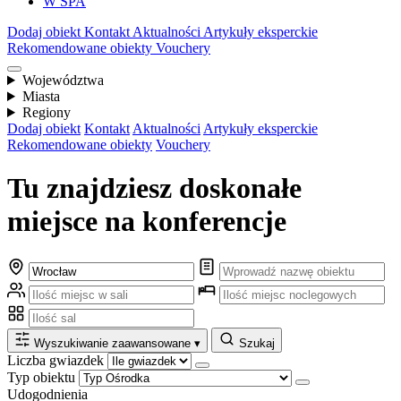
W SPA
Dodaj obiekt
Kontakt
Aktualności
Artykuły eksperckie
Rekomendowane obiekty
Vouchery
Województwa
Miasta
Regiony
Dodaj obiekt
Kontakt
Aktualności
Artykuły eksperckie
Rekomendowane obiekty
Vouchery
Tu znajdziesz doskonałe
miejsce na konferencje
Wyszukiwanie zaawansowane
▾
Szukaj
Liczba gwiazdek
Typ obiektu
Udogodnienia