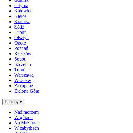
Gdańsk
Gdynia
Katowice
Kielce
Kraków
Łódź
Lublin
Olsztyn
Opole
Poznań
Rzeszów
Sopot
Szczecin
Toruń
Warszawa
Wrocław
Zakopane
Zielona Góra
Regiony
▾
Nad morzem
W górach
Na Mazurach
W zabytkach