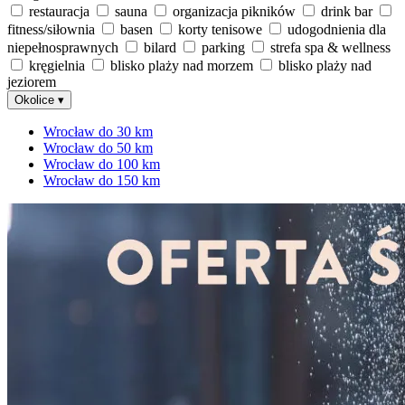
restauracja
sauna
organizacja pikników
drink bar
fitness/siłownia
basen
korty tenisowe
udogodnienia dla
niepełnosprawnych
bilard
parking
strefa spa & wellness
kręgielnia
blisko plaży nad morzem
blisko plaży nad
jeziorem
Okolice
▾
Wrocław do 30 km
Wrocław do 50 km
Wrocław do 100 km
Wrocław do 150 km