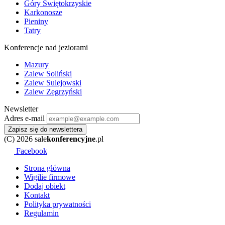
Góry Świętokrzyskie
Karkonosze
Pieniny
Tatry
Konferencje nad jeziorami
Mazury
Zalew Soliński
Zalew Sulejowski
Zalew Zegrzyński
Newsletter
Adres e-mail
Zapisz się do newslettera
(C) 2026 sale
konferencyjne
.pl
Facebook
Strona główna
Wigilie firmowe
Dodaj obiekt
Kontakt
Polityka prywatności
Regulamin