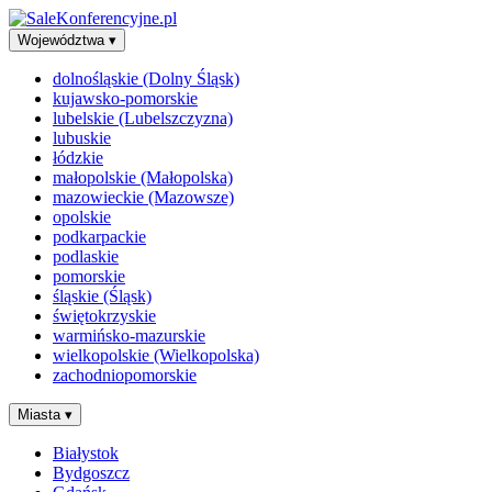
Województwa
▾
dolnośląskie (Dolny Śląsk)
kujawsko-pomorskie
lubelskie (Lubelszczyzna)
lubuskie
łódzkie
małopolskie (Małopolska)
mazowieckie (Mazowsze)
opolskie
podkarpackie
podlaskie
pomorskie
śląskie (Śląsk)
świętokrzyskie
warmińsko-mazurskie
wielkopolskie (Wielkopolska)
zachodniopomorskie
Miasta
▾
Białystok
Bydgoszcz