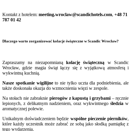
Kontakt z hotelem:
meeting.wroclaw@scandichotels.com
,
+48 71
787 01 42
Dlaczego warto zorganizować kolacje świąteczne w Scandic Wrocław?
Zapraszamy na niezapomnianą
kolację świąteczną
w Scandic
Wrocław, gdzie magia świąt łączy się z wyjątkową atmosferą i
wykwintną kuchnią.
Nasze spotkanie wigilijne
to nie tylko uczta dla podniebienia, ale
także doskonała okazja do wzmocnienia więzi w zespole.
Na stołach nie zabraknie
pierogów z kapustą i grzybami
– ręcznie
lepionych, z delikatnym nadzieniem, oraz wykwintnego
śledzia
w
aromatycznej polewie.
Unikalnym doświadczeniem będzie
wspólne pieczenie pierników
,
które każdy uczestnik może zabrać ze sobą jako słodką pamiątkę z
tego wydarzenia.