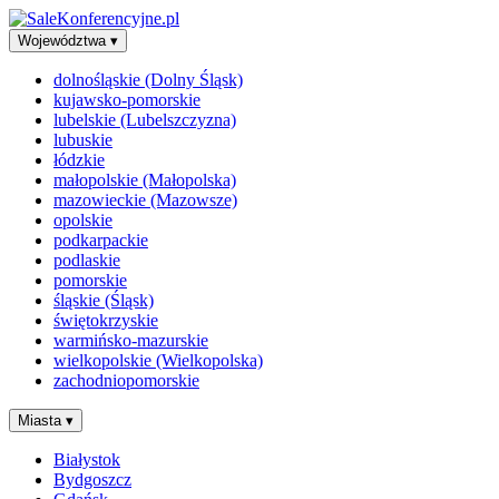
Województwa
▾
dolnośląskie (Dolny Śląsk)
kujawsko-pomorskie
lubelskie (Lubelszczyzna)
lubuskie
łódzkie
małopolskie (Małopolska)
mazowieckie (Mazowsze)
opolskie
podkarpackie
podlaskie
pomorskie
śląskie (Śląsk)
świętokrzyskie
warmińsko-mazurskie
wielkopolskie (Wielkopolska)
zachodniopomorskie
Miasta
▾
Białystok
Bydgoszcz