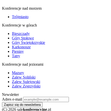
Konferencje nad morzem
Trójmiasto
Konferencje w górach
Bieszczady
Góry Stołowe
Góry Świętokrzyskie
Karkonosze
Pieniny
Tatry
Konferencje nad jeziorami
Mazury
Zalew Soliński
Zalew Sulejowski
Zalew Zegrzyński
Newsletter
Adres e-mail
Zapisz się do newslettera
(C) 2026 sale
konferencyjne
.pl