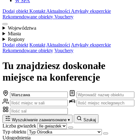
W SPA
Dodaj obiekt
Kontakt
Aktualności
Artykuły eksperckie
Rekomendowane obiekty
Vouchery
Województwa
Miasta
Regiony
Dodaj obiekt
Kontakt
Aktualności
Artykuły eksperckie
Rekomendowane obiekty
Vouchery
Tu znajdziesz doskonałe
miejsce na konferencje
Wyszukiwanie zaawansowane
▾
Szukaj
Liczba gwiazdek
Typ obiektu
Udogodnienia