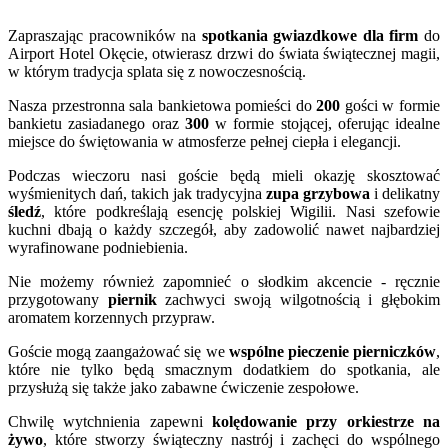
Zapraszając pracowników na
spotkania gwiazdkowe dla firm
do
Airport Hotel Okęcie, otwierasz drzwi do świata świątecznej magii,
w którym tradycja splata się z nowoczesnością.
Nasza przestronna sala bankietowa pomieści do
200
gości w formie
bankietu zasiadanego oraz
300
w formie stojącej, oferując idealne
miejsce do świętowania w atmosferze pełnej ciepła i elegancji.
Podczas wieczoru nasi goście będą mieli okazję skosztować
wyśmienitych dań, takich jak tradycyjna
zupa grzybowa
i delikatny
śledź
, które podkreślają esencję polskiej Wigilii. Nasi szefowie
kuchni dbają o każdy szczegół, aby zadowolić nawet najbardziej
wyrafinowane podniebienia.
Nie możemy również zapomnieć o słodkim akcencie - ręcznie
przygotowany
piernik
zachwyci swoją wilgotnością i głębokim
aromatem korzennych przypraw.
Goście mogą zaangażować się we
wspólne pieczenie pierniczków
,
które nie tylko będą smacznym dodatkiem do spotkania, ale
przysłużą się także jako zabawne ćwiczenie zespołowe.
Chwilę wytchnienia zapewni
kolędowanie przy orkiestrze na
żywo
, które stworzy świąteczny nastrój i zachęci do wspólnego