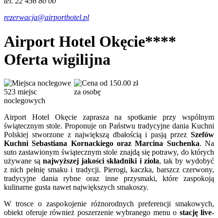
tel. 22 456 80 00
rezerwacja@airporthotel.pl
Airport Hotel Okęcie****
Oferta wigilijna
od 150.00 zł
523 miejsc
za osobę
noclegowych
Airport Hotel Okęcie zaprasza na spotkanie przy wspólnym
świątecznym stole. Proponuje on Państwu tradycyjne dania Kuchni
Polskiej stworzone z największą dbałością i pasją przez
Szefów
Kuchni Sebastiana Kornackiego oraz Marcina Suchenka
. Na
suto zastawionym świątecznym stole znajdą się potrawy, do których
używane są
najwyższej jakości składniki i zioła
, tak by wydobyć
z nich pełnię smaku i tradycji. Pierogi, kaczka, barszcz czerwony,
tradycyjne dania rybne oraz inne przysmaki, które zaspokoją
kulinarne gusta nawet największych smakoszy.
W trosce o zaspokojenie różnorodnych preferencji smakowych,
obiekt oferuje również poszerzenie wybranego menu o
stację live-