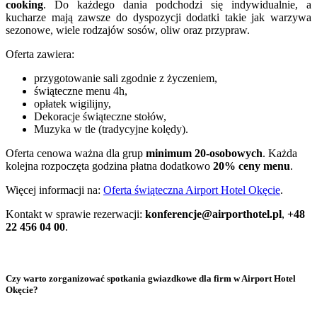
cooking
. Do każdego dania podchodzi się indywidualnie, a
kucharze mają zawsze do dyspozycji dodatki takie jak warzywa
sezonowe, wiele rodzajów sosów, oliw oraz przypraw.
Oferta zawiera:
przygotowanie sali zgodnie z życzeniem,
świąteczne menu 4h,
opłatek wigilijny,
Dekoracje świąteczne stołów,
Muzyka w tle (tradycyjne kolędy).
Oferta cenowa ważna dla grup
minimum 20-osobowych
. Każda
kolejna rozpoczęta godzina płatna dodatkowo
20% ceny menu
.
Więcej informacji na:
Oferta świąteczna Airport Hotel Okęcie
.
Kontakt w sprawie rezerwacji:
konferencje@airporthotel.pl
,
+48
22 456 04 00
.
Czy warto zorganizować spotkania gwiazdkowe dla firm w Airport Hotel
Okęcie?