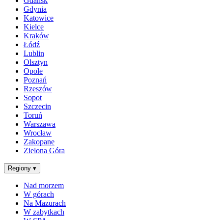
Gdańsk
Gdynia
Katowice
Kielce
Kraków
Łódź
Lublin
Olsztyn
Opole
Poznań
Rzeszów
Sopot
Szczecin
Toruń
Warszawa
Wrocław
Zakopane
Zielona Góra
Regiony
▾
Nad morzem
W górach
Na Mazurach
W zabytkach