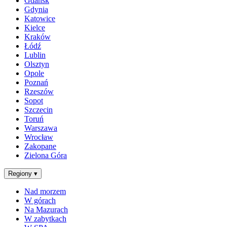
Gdańsk
Gdynia
Katowice
Kielce
Kraków
Łódź
Lublin
Olsztyn
Opole
Poznań
Rzeszów
Sopot
Szczecin
Toruń
Warszawa
Wrocław
Zakopane
Zielona Góra
Regiony
▾
Nad morzem
W górach
Na Mazurach
W zabytkach