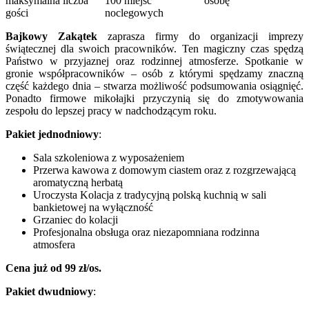
maksymalna liczba
100 miejsc
osobę
gości
noclegowych
Bajkowy Zakątek
zaprasza firmy do organizacji imprezy
świątecznej dla swoich pracowników. Ten magiczny czas spędzą
Państwo w przyjaznej oraz rodzinnej atmosferze. Spotkanie w
gronie współpracowników – osób z którymi spędzamy znaczną
część każdego dnia – stwarza możliwość podsumowania osiągnięć.
Ponadto firmowe mikołajki przyczynią się do zmotywowania
zespołu do lepszej pracy w nadchodzącym roku.
Pakiet jednodniowy
:
Sala szkoleniowa z wyposażeniem
Przerwa kawowa z domowym ciastem oraz z rozgrzewającą
aromatyczną herbatą
Uroczysta Kolacja z tradycyjną polską kuchnią w sali
bankietowej na wyłączność
Grzaniec do kolacji
Profesjonalna obsługa oraz niezapomniana rodzinna
atmosfera
Cena już od 99 zł/os.
Pakiet dwudniowy
: