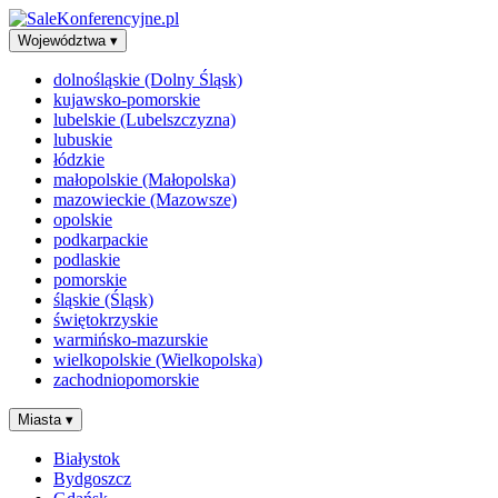
Województwa
▾
dolnośląskie (Dolny Śląsk)
kujawsko-pomorskie
lubelskie (Lubelszczyzna)
lubuskie
łódzkie
małopolskie (Małopolska)
mazowieckie (Mazowsze)
opolskie
podkarpackie
podlaskie
pomorskie
śląskie (Śląsk)
świętokrzyskie
warmińsko-mazurskie
wielkopolskie (Wielkopolska)
zachodniopomorskie
Miasta
▾
Białystok
Bydgoszcz