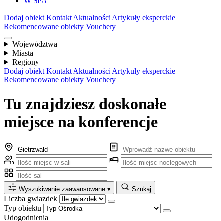
W SPA
Dodaj obiekt
Kontakt
Aktualności
Artykuły eksperckie
Rekomendowane obiekty
Vouchery
Województwa
Miasta
Regiony
Dodaj obiekt
Kontakt
Aktualności
Artykuły eksperckie
Rekomendowane obiekty
Vouchery
Tu znajdziesz doskonałe
miejsce na konferencje
Wyszukiwanie zaawansowane
▾
Szukaj
Liczba gwiazdek
Typ obiektu
Udogodnienia