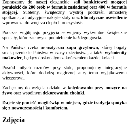
Zapraszamy do naszej eleganckiej
sali bankietowej mogącej
pomieścić do 200 osób w formule zasiadanej
oraz
400 w formule
stojącej
. Subtelny, świąteczny wystrój podkreśli atmosferę
spotkania, a tradycyjnie nakryte stoły oraz
klimatyczne oświetlenie
wprowadzą do wnętrza ciepło i uroczystość.
Podczas wigilijnego przyjęcia serwujemy wykwintne świąteczne
specjały, które zachwycą podniebienie każdego gościa.
Na Państwa czeka aromatyczna
zupa grzybowa
, której bogaty
smak przeniesie Państwa w czasy dzieciństwa, a także
wyśmienity
makowiec
, będący doskonałym zakończeniem każdej kolacji.
Pośród miłych rozmów przy stole, proponujemy integracyjne
aktywności, które dodadzą magicznej aury temu wyjątkowemu
wieczorowi.
Zachęcamy do wzięcia udziału w
kolędowaniu przy muzyce na
żywo
oraz wspólnym
dekorowaniu choinki
.
Dajcie się ponieść magii świąt w miejscu, gdzie tradycja spotyka
się z nowoczesnością i komfortem.
Zdjęcia