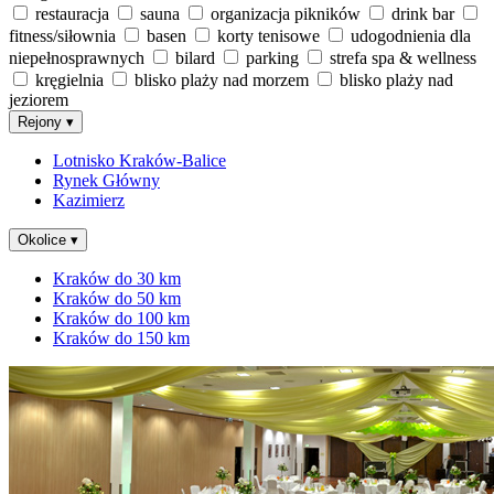
restauracja
sauna
organizacja pikników
drink bar
fitness/siłownia
basen
korty tenisowe
udogodnienia dla
niepełnosprawnych
bilard
parking
strefa spa & wellness
kręgielnia
blisko plaży nad morzem
blisko plaży nad
jeziorem
Rejony
▾
Lotnisko Kraków-Balice
Rynek Główny
Kazimierz
Okolice
▾
Kraków do 30 km
Kraków do 50 km
Kraków do 100 km
Kraków do 150 km