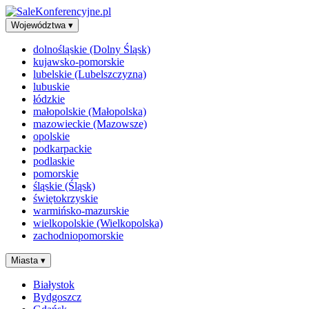
Województwa
▾
dolnośląskie (Dolny Śląsk)
kujawsko-pomorskie
lubelskie (Lubelszczyzna)
lubuskie
łódzkie
małopolskie (Małopolska)
mazowieckie (Mazowsze)
opolskie
podkarpackie
podlaskie
pomorskie
śląskie (Śląsk)
świętokrzyskie
warmińsko-mazurskie
wielkopolskie (Wielkopolska)
zachodniopomorskie
Miasta
▾
Białystok
Bydgoszcz