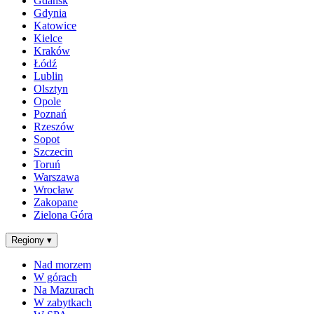
Gdańsk
Gdynia
Katowice
Kielce
Kraków
Łódź
Lublin
Olsztyn
Opole
Poznań
Rzeszów
Sopot
Szczecin
Toruń
Warszawa
Wrocław
Zakopane
Zielona Góra
Regiony
▾
Nad morzem
W górach
Na Mazurach
W zabytkach