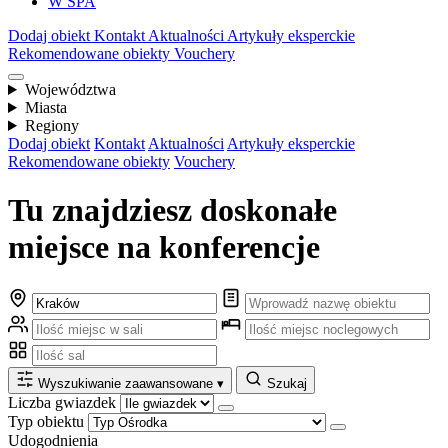
W SPA
Dodaj obiekt
Kontakt
Aktualności
Artykuły eksperckie
Rekomendowane obiekty
Vouchery
Województwa
Miasta
Regiony
Dodaj obiekt
Kontakt
Aktualności
Artykuły eksperckie
Rekomendowane obiekty
Vouchery
Tu znajdziesz doskonałe
miejsce na konferencje
Wyszukiwanie zaawansowane
▾
Szukaj
Liczba gwiazdek
Typ obiektu
Udogodnienia