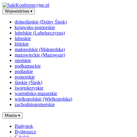
Województwa
▾
dolnośląskie (Dolny Śląsk)
kujawsko-pomorskie
lubelskie (Lubelszczyzna)
lubuskie
łódzkie
małopolskie (Małopolska)
mazowieckie (Mazowsze)
opolskie
podkarpackie
podlaskie
pomorskie
śląskie (Śląsk)
świętokrzyskie
warmińsko-mazurskie
wielkopolskie (Wielkopolska)
zachodniopomorskie
Miasta
▾
Białystok
Bydgoszcz