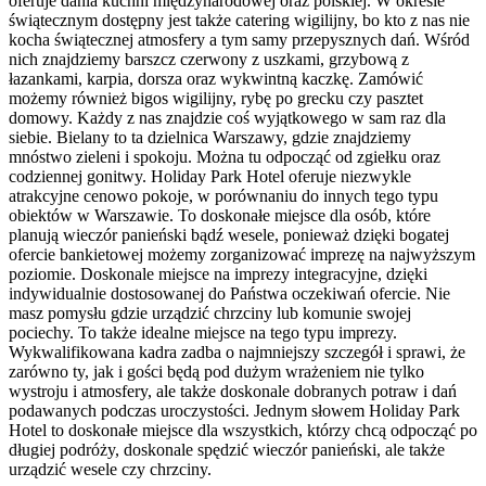
oferuje dania kuchni międzynarodowej oraz polskiej. W okresie
świątecznym dostępny jest także catering wigilijny, bo kto z nas nie
kocha świątecznej atmosfery a tym samy przepysznych dań. Wśród
nich znajdziemy barszcz czerwony z uszkami, grzybową z
łazankami, karpia, dorsza oraz wykwintną kaczkę. Zamówić
możemy również bigos wigilijny, rybę po grecku czy pasztet
domowy. Każdy z nas znajdzie coś wyjątkowego w sam raz dla
siebie. Bielany to ta dzielnica Warszawy, gdzie znajdziemy
mnóstwo zieleni i spokoju. Można tu odpocząć od zgiełku oraz
codziennej gonitwy. Holiday Park Hotel oferuje niezwykle
atrakcyjne cenowo pokoje, w porównaniu do innych tego typu
obiektów w Warszawie. To doskonałe miejsce dla osób, które
planują wieczór panieński bądź wesele, ponieważ dzięki bogatej
ofercie bankietowej możemy zorganizować imprezę na najwyższym
poziomie. Doskonale miejsce na imprezy integracyjne, dzięki
indywidualnie dostosowanej do Państwa oczekiwań ofercie. Nie
masz pomysłu gdzie urządzić chrzciny lub komunie swojej
pociechy. To także idealne miejsce na tego typu imprezy.
Wykwalifikowana kadra zadba o najmniejszy szczegół i sprawi, że
zarówno ty, jak i gości będą pod dużym wrażeniem nie tylko
wystroju i atmosfery, ale także doskonale dobranych potraw i dań
podawanych podczas uroczystości. Jednym słowem Holiday Park
Hotel to doskonałe miejsce dla wszystkich, którzy chcą odpocząć po
długiej podróży, doskonale spędzić wieczór panieński, ale także
urządzić wesele czy chrzciny.