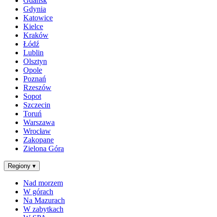
Gdańsk
Gdynia
Katowice
Kielce
Kraków
Łódź
Lublin
Olsztyn
Opole
Poznań
Rzeszów
Sopot
Szczecin
Toruń
Warszawa
Wrocław
Zakopane
Zielona Góra
Regiony
▾
Nad morzem
W górach
Na Mazurach
W zabytkach