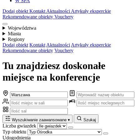
W SPA
Dodaj obiekt
Kontakt
Aktualności
Artykuły eksperckie
Rekomendowane obiekty
Vouchery
Województwa
Miasta
Regiony
Dodaj obiekt
Kontakt
Aktualności
Artykuły eksperckie
Rekomendowane obiekty
Vouchery
Tu znajdziesz doskonałe
miejsce na konferencje
Wyszukiwanie zaawansowane
▾
Szukaj
Liczba gwiazdek
Typ obiektu
Udogodnienia