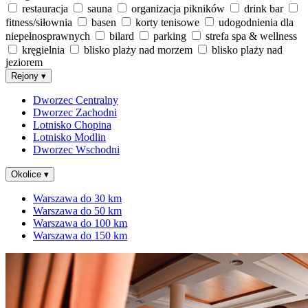
restauracja
sauna
organizacja pikników
drink bar
fitness/siłownia
basen
korty tenisowe
udogodnienia dla
niepełnosprawnych
bilard
parking
strefa spa & wellness
kręgielnia
blisko plaży nad morzem
blisko plaży nad
jeziorem
Rejony
▾
Dworzec Centralny
Dworzec Zachodni
Lotnisko Chopina
Lotnisko Modlin
Dworzec Wschodni
Okolice
▾
Warszawa do 30 km
Warszawa do 50 km
Warszawa do 100 km
Warszawa do 150 km