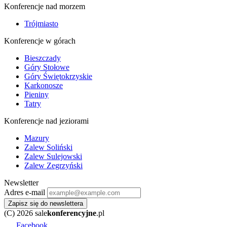
Konferencje nad morzem
Trójmiasto
Konferencje w górach
Bieszczady
Góry Stołowe
Góry Świętokrzyskie
Karkonosze
Pieniny
Tatry
Konferencje nad jeziorami
Mazury
Zalew Soliński
Zalew Sulejowski
Zalew Zegrzyński
Newsletter
Adres e-mail
Zapisz się do newslettera
(C) 2026 sale
konferencyjne
.pl
Facebook