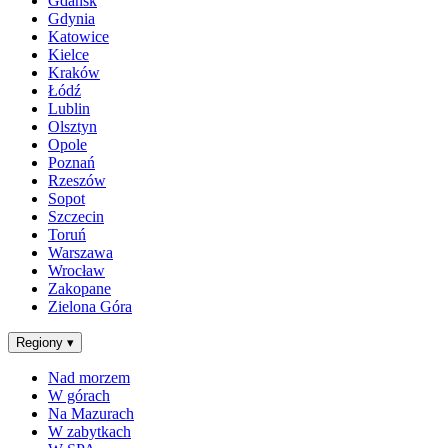
Gdańsk
Gdynia
Katowice
Kielce
Kraków
Łódź
Lublin
Olsztyn
Opole
Poznań
Rzeszów
Sopot
Szczecin
Toruń
Warszawa
Wrocław
Zakopane
Zielona Góra
Regiony
▾
Nad morzem
W górach
Na Mazurach
W zabytkach