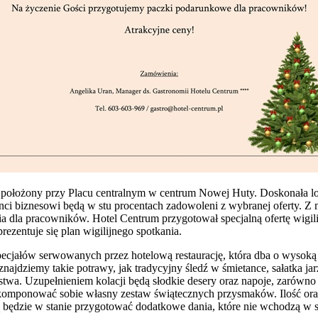
ołożony przy Placu centralnym w centrum Nowej Huty. Doskonała lok
lienci biznesowi będą w stu procentach zadowoleni z wybranej oferty. 
a dla pracowników. Hotel Centrum przygotował specjalną ofertę wigili
ezentuje się plan wigilijnego spotkania.
ecjałów serwowanych przez hotelową restaurację, która dba o wysoką
najdziemy takie potrawy, jak tradycyjny śledź w śmietance, sałatka ja
stwa. Uzupełnieniem kolacji będą słodkie desery oraz napoje, zarówn
skomponować sobie własny zestaw świątecznych przysmaków. Ilość oraz 
ią będzie w stanie przygotować dodatkowe dania, które nie wchodzą w 