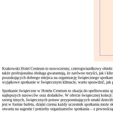
Krakowski Hotel Centrum to nowoczesny, czterogwiazdkowy obiekt p
także profesjonalna obsługa gwarantują, że zarówno turyści, jak i k
poszukujących dobrego miejsca na organizację świątecznego spotkani
wyjątkowe spotkanie w świątecznym klimacie, warto sprawdzić, jak pr
Spotkanie świąteczne w Hotelu Centrum to okazja do spróbowania sp
najlepszych surowców oraz dodatków. W ofercie świątecznej kolacji z
szereg innych, świątecznych potraw przypominających smaki dzieciń
jest w formie bufetu, dzięki czemu każdy uczestnik spotkania może 
otwarta na sugestie i potrzeby organizatorów spotkania – z pewnośc