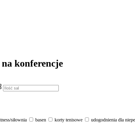
 na konferencje
itness/siłownia
basen
korty tenisowe
udogodnienia dla niep