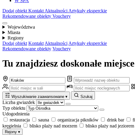
W SPA
Dodaj obiekt
Kontakt
Aktualności
Artykuły eksperckie
Rekomendowane obiekty
Vouchery
Województwa
Miasta
Regiony
Dodaj obiekt
Kontakt
Aktualności
Artykuły eksperckie
Rekomendowane obiekty
Vouchery
Tu znajdziesz doskonałe miejsce
Wyszukiwanie zaawansowane
▾
Szukaj
Liczba gwiazdek
Typ obiektu
Udogodnienia
restauracja
sauna
organizacja pikników
drink bar
f
kręgielnia
blisko plaży nad morzem
blisko plaży nad jeziorem
Rejony
▾