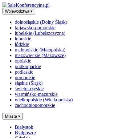
Województwa
▾
dolnośląskie (Dolny Śląsk)
kujawsko-pomorskie
lubelskie (Lubelszczyzna)
lubuskie
łódzkie
małopolskie (Małopolska)
mazowieckie (Mazowsze)
opolskie
podkarpackie
podlaskie
pomorskie
śląskie (Śląsk)
świętokrzyskie
warmińsko-mazurskie
wielkopolskie (Wielkopolska)
zachodniopomorskie
Miasta
▾
Białystok
Bydgoszcz