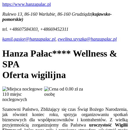
https://www.hanzapalac.pl
Rulewo 13, 86-160 Warlubie, 86-160 Grudziądz(
kujawsko-
pomorskie)
tel. +48607584303, +48669452311
kamil.gasior@hanzapalac.pl
,
ewelina.szyszka@hanzapalac.pl
Hanza Pałac**** Wellness &
SPA
Oferta wigilijna
od 0.00 zł za
110 miejsc
osobę
noclegowych
Szanowni Państwo, Zbliżający się czas Świąt Bożego Narodzenia,
jak również koniec roku, sprzyja organizowaniu spotkań
biznesowych dla współpracowników i kontrahentów. Z wielką
przyjemnością zorganizujemy dla Państwa
uroczystość Wigilii