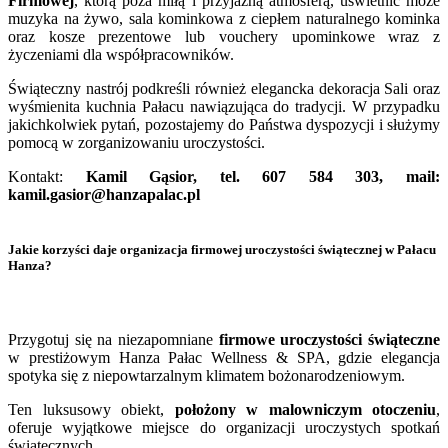
Firmowej
, którą poza miłą i przyjazną atmosferą, uświetnić może
muzyka na żywo, sala kominkowa z ciepłem naturalnego kominka
oraz kosze prezentowe lub vouchery upominkowe wraz z
życzeniami dla współpracowników.
Świąteczny nastrój podkreśli również elegancka dekoracja Sali oraz
wyśmienita kuchnia Pałacu nawiązująca do tradycji. W przypadku
jakichkolwiek pytań, pozostajemy do Państwa dyspozycji i służymy
pomocą w zorganizowaniu uroczystości.
Kontakt:
Kamil Gąsior, tel. 607 584 303, mail:
kamil.gasior@hanzapalac.pl
Jakie korzyści daje organizacja firmowej uroczystości świątecznej w Pałacu
Hanza?
Przygotuj się na niezapomniane
firmowe uroczystości świąteczne
w prestiżowym Hanza Pałac Wellness & SPA, gdzie elegancja
spotyka się z niepowtarzalnym klimatem bożonarodzeniowym.
Ten luksusowy obiekt,
położony w malowniczym otoczeniu
,
oferuje wyjątkowe miejsce do organizacji uroczystych spotkań
świątecznych.