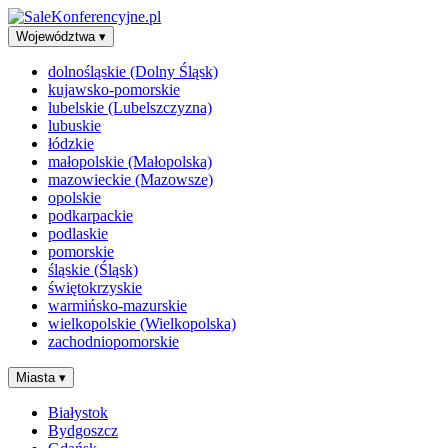
Województwa
▾
dolnośląskie (Dolny Śląsk)
kujawsko-pomorskie
lubelskie (Lubelszczyzna)
lubuskie
łódzkie
małopolskie (Małopolska)
mazowieckie (Mazowsze)
opolskie
podkarpackie
podlaskie
pomorskie
śląskie (Śląsk)
świętokrzyskie
warmińsko-mazurskie
wielkopolskie (Wielkopolska)
zachodniopomorskie
Miasta
▾
Białystok
Bydgoszcz