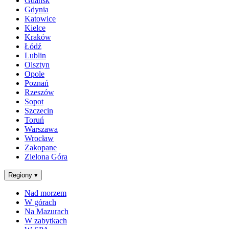
Gdańsk
Gdynia
Katowice
Kielce
Kraków
Łódź
Lublin
Olsztyn
Opole
Poznań
Rzeszów
Sopot
Szczecin
Toruń
Warszawa
Wrocław
Zakopane
Zielona Góra
Regiony
▾
Nad morzem
W górach
Na Mazurach
W zabytkach