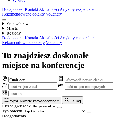
W SPA
Dodaj obiekt
Kontakt
Aktualności
Artykuły eksperckie
Rekomendowane obiekty
Vouchery
Województwa
Miasta
Regiony
Dodaj obiekt
Kontakt
Aktualności
Artykuły eksperckie
Rekomendowane obiekty
Vouchery
Tu znajdziesz doskonałe
miejsce na konferencje
Wyszukiwanie zaawansowane
▾
Szukaj
Liczba gwiazdek
Typ obiektu
Udogodnienia