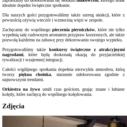
zapraszamy do delektowania się słodkim
makowcem
, którego smak
idealnie dopełni świąteczne spotkanie.
Dla naszych gości przygotowaliśmy także szereg atrakcji, które z
pewnością ożywią wieczór i wzmocnią więzi w zespole.
Zachęcamy do wspólnego
pieczenia pierniczków
, które nie tylko
wypełnią salę cudownym aromatem przypraw korzennych, ale także
pozwolą każdemu na zabawę przy dekorowaniu swojego wypieku.
Przygotowaliśmy także
konkursy świąteczne z atrakcyjnymi
nagrodami
, które będą doskonałą okazją do przyjacielskiej
rywalizacji i wzajemnej integracji.
Całości wigilijnego spotkania dopełnia niezwykła atmosfera, którą
tworzy
piękna
choinka
, starannie udekorowana zgodnie z
najnowszymi trendami.
Orkiestra na żywo
umili czas gościom, grając znane i lubiane
kolędy, które zachęcą do wspólnego kolędowania.
Zdjęcia