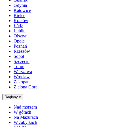
Gdańsk
Gdynia
Katowice
Kielce
Kraków
Łódź
Lublin
Olsztyn
Opole
Poznań
Rzeszów
Sopot
Szczecin
Toruń
Warszawa
Wrocław
Zakopane
Zielona Góra
Regiony
▾
Nad morzem
W górach
Na Mazurach
W zabytkach