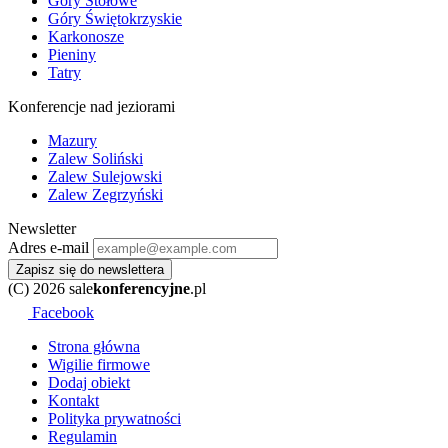
Góry Stołowe
Góry Świętokrzyskie
Karkonosze
Pieniny
Tatry
Konferencje nad jeziorami
Mazury
Zalew Soliński
Zalew Sulejowski
Zalew Zegrzyński
Newsletter
Adres e-mail
Zapisz się do newslettera
(C) 2026 sale
konferencyjne
.pl
Facebook
Strona główna
Wigilie firmowe
Dodaj obiekt
Kontakt
Polityka prywatności
Regulamin