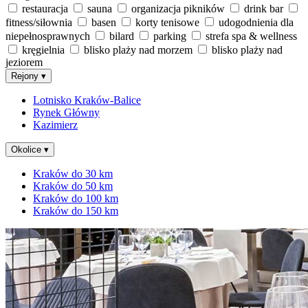
restauracja
sauna
organizacja pikników
drink bar
fitness/siłownia
basen
korty tenisowe
udogodnienia dla
niepełnosprawnych
bilard
parking
strefa spa & wellness
kręgielnia
blisko plaży nad morzem
blisko plaży nad
jeziorem
Rejony
▾
Lotnisko Kraków-Balice
Rynek Główny
Kazimierz
Okolice
▾
Kraków do 30 km
Kraków do 50 km
Kraków do 100 km
Kraków do 150 km