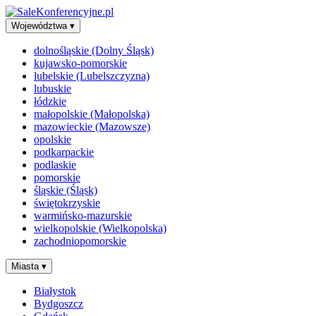
Województwa
▾
dolnośląskie (Dolny Śląsk)
kujawsko-pomorskie
lubelskie (Lubelszczyzna)
lubuskie
łódzkie
małopolskie (Małopolska)
mazowieckie (Mazowsze)
opolskie
podkarpackie
podlaskie
pomorskie
śląskie (Śląsk)
świętokrzyskie
warmińsko-mazurskie
wielkopolskie (Wielkopolska)
zachodniopomorskie
Miasta
▾
Białystok
Bydgoszcz