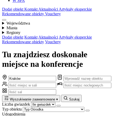
W SPA
Dodaj obiekt
Kontakt
Aktualności
Artykuły eksperckie
Rekomendowane obiekty
Vouchery
Województwa
Miasta
Regiony
Dodaj obiekt
Kontakt
Aktualności
Artykuły eksperckie
Rekomendowane obiekty
Vouchery
Tu znajdziesz doskonałe
miejsce na konferencje
Wyszukiwanie zaawansowane
▾
Szukaj
Liczba gwiazdek
Typ obiektu
Udogodnienia