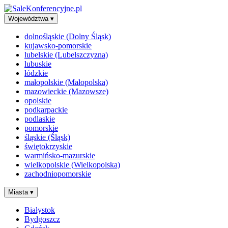
Województwa
▾
dolnośląskie (Dolny Śląsk)
kujawsko-pomorskie
lubelskie (Lubelszczyzna)
lubuskie
łódzkie
małopolskie (Małopolska)
mazowieckie (Mazowsze)
opolskie
podkarpackie
podlaskie
pomorskie
śląskie (Śląsk)
świętokrzyskie
warmińsko-mazurskie
wielkopolskie (Wielkopolska)
zachodniopomorskie
Miasta
▾
Białystok
Bydgoszcz