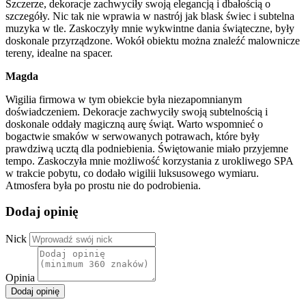
Szczerze, dekoracje zachwyciły swoją elegancją i dbałością o
szczegóły. Nic tak nie wprawia w nastrój jak blask świec i subtelna
muzyka w tle. Zaskoczyły mnie wykwintne dania świąteczne, były
doskonale przyrządzone. Wokół obiektu można znaleźć malownicze
tereny, idealne na spacer.
Magda
Wigilia firmowa w tym obiekcie była niezapomnianym
doświadczeniem. Dekoracje zachwyciły swoją subtelnością i
doskonale oddały magiczną aurę świąt. Warto wspomnieć o
bogactwie smaków w serwowanych potrawach, które były
prawdziwą ucztą dla podniebienia. Świętowanie miało przyjemne
tempo. Zaskoczyła mnie możliwość korzystania z urokliwego SPA
w trakcie pobytu, co dodało wigilii luksusowego wymiaru.
Atmosfera była po prostu nie do podrobienia.
Dodaj opinię
Nick
Opinia
Dodaj opinię