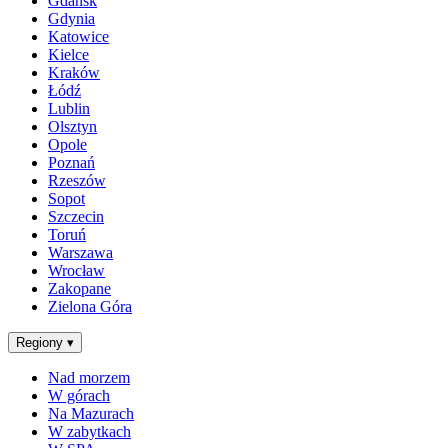
Gdańsk
Gdynia
Katowice
Kielce
Kraków
Łódź
Lublin
Olsztyn
Opole
Poznań
Rzeszów
Sopot
Szczecin
Toruń
Warszawa
Wrocław
Zakopane
Zielona Góra
Regiony
▾
Nad morzem
W górach
Na Mazurach
W zabytkach