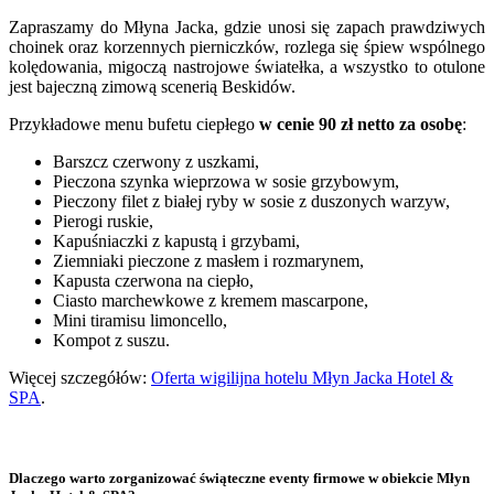
Zapraszamy do Młyna Jacka, gdzie unosi się zapach prawdziwych
choinek oraz korzennych pierniczków, rozlega się śpiew wspólnego
kolędowania, migoczą nastrojowe światełka, a wszystko to otulone
jest bajeczną zimową scenerią Beskidów.
Przykładowe menu bufetu ciepłego
w cenie 90 zł netto za osobę
:
Barszcz czerwony z uszkami,
Pieczona szynka wieprzowa w sosie grzybowym,
Pieczony filet z białej ryby w sosie z duszonych warzyw,
Pierogi ruskie,
Kapuśniaczki z kapustą i grzybami,
Ziemniaki pieczone z masłem i rozmarynem,
Kapusta czerwona na ciepło,
Ciasto marchewkowe z kremem mascarpone,
Mini tiramisu limoncello,
Kompot z suszu.
Więcej szczegółów:
Oferta wigilijna hotelu Młyn Jacka Hotel &
SPA
.
Dlaczego warto zorganizować świąteczne eventy firmowe w obiekcie Młyn