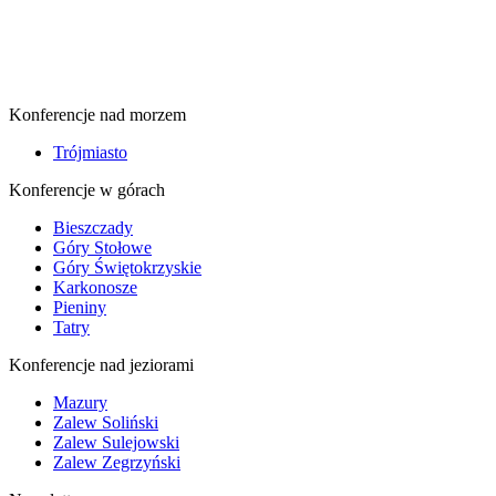
Konferencje nad morzem
Trójmiasto
Konferencje w górach
Bieszczady
Góry Stołowe
Góry Świętokrzyskie
Karkonosze
Pieniny
Tatry
Konferencje nad jeziorami
Mazury
Zalew Soliński
Zalew Sulejowski
Zalew Zegrzyński