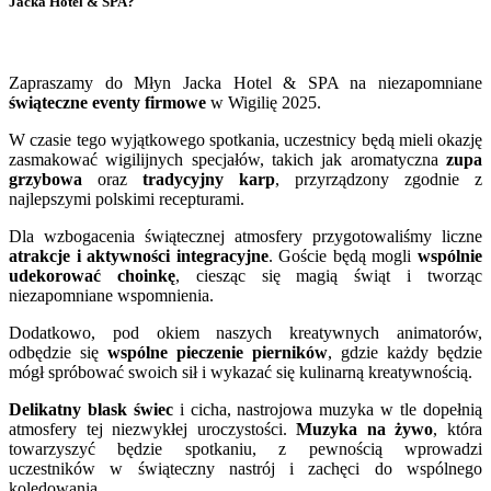
Jacka Hotel & SPA?
Zapraszamy do Młyn Jacka Hotel & SPA na niezapomniane
świąteczne eventy firmowe
w Wigilię 2025.
W czasie tego wyjątkowego spotkania, uczestnicy będą mieli okazję
zasmakować wigilijnych specjałów, takich jak aromatyczna
zupa
grzybowa
oraz
tradycyjny karp
, przyrządzony zgodnie z
najlepszymi polskimi recepturami.
Dla wzbogacenia świątecznej atmosfery przygotowaliśmy liczne
atrakcje i aktywności integracyjne
. Goście będą mogli
wspólnie
udekorować choinkę
, ciesząc się magią świąt i tworząc
niezapomniane wspomnienia.
Dodatkowo, pod okiem naszych kreatywnych animatorów,
odbędzie się
wspólne pieczenie pierników
, gdzie każdy będzie
mógł spróbować swoich sił i wykazać się kulinarną kreatywnością.
Delikatny blask świec
i cicha, nastrojowa muzyka w tle dopełnią
atmosfery tej niezwykłej uroczystości.
Muzyka na żywo
, która
towarzyszyć będzie spotkaniu, z pewnością wprowadzi
uczestników w świąteczny nastrój i zachęci do wspólnego
kolędowania.