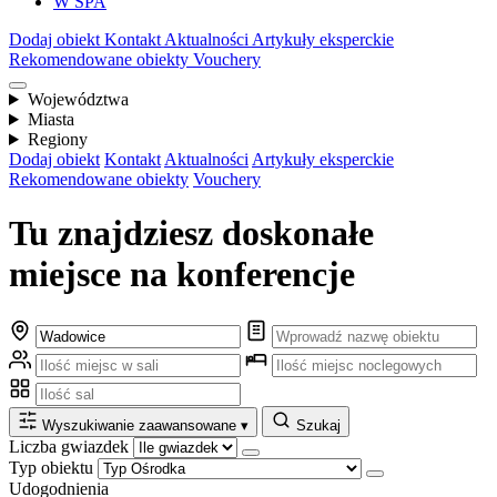
W SPA
Dodaj obiekt
Kontakt
Aktualności
Artykuły eksperckie
Rekomendowane obiekty
Vouchery
Województwa
Miasta
Regiony
Dodaj obiekt
Kontakt
Aktualności
Artykuły eksperckie
Rekomendowane obiekty
Vouchery
Tu znajdziesz doskonałe
miejsce na konferencje
Wyszukiwanie zaawansowane
▾
Szukaj
Liczba gwiazdek
Typ obiektu
Udogodnienia