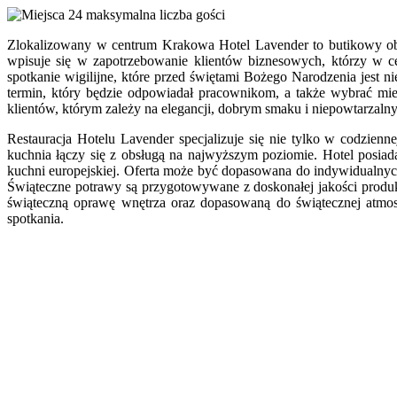
24 maksymalna liczba gości
Zlokalizowany w centrum Krakowa Hotel Lavender to butikowy obie
wpisuje się w zapotrzebowanie klientów biznesowych, którzy w ce
spotkanie wigilijne, które przed świętami Bożego Narodzenia jest
termin, który będzie odpowiadał pracownikom, a także wybrać miej
klientów, którym zależy na elegancji, dobrym smaku i niepowtarzaln
Restauracja Hotelu Lavender specjalizuje się nie tylko w codzienn
kuchnia łączy się z obsługą na najwyższym poziomie. Hotel posiad
kuchni europejskiej. Oferta może być dopasowana do indywidualnych
Świąteczne potrawy są przygotowywane z doskonałej jakości produk
świąteczną oprawę wnętrza oraz dopasowaną do świątecznej atmo
spotkania.