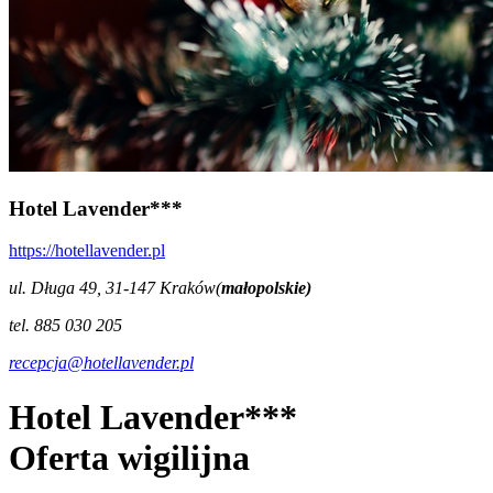
Hotel Lavender***
https://hotellavender.pl
ul. Długa 49, 31-147 Kraków(
małopolskie)
tel. 885 030 205
recepcja@hotellavender.pl
Hotel Lavender***
Oferta wigilijna