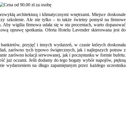
od 90.00 zł za osobę
zwykłą architekturą i klimatycznymi wnętrzami. Miejsce doskonale
zy szkolenie. Ale nie tylko – to także świetny pomysł na firmowe
. Aby wigilia firmowa udała się w stu procentach, warto dopasować
tkową oprawę spotkania. Oferta Hotelu Lavender skierowana jest do
h bankietów, przyjęć i innych wydarzeń, w czasie których doskonała
dań, zarówno tych typowo świątecznych, jak i najlepszych potraw z
nie zarówno kolacji serwowanej, jak i poczęstunku w formie bufetu.
eść już oczami. Jeśli dodamy do tego bogaty wybór napojów, piękną
zie wydarzeniem na długo zapamiętanym przez każdego uczestnika