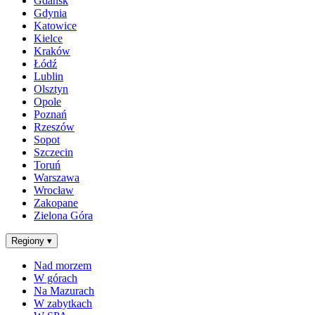
Gdańsk
Gdynia
Katowice
Kielce
Kraków
Łódź
Lublin
Olsztyn
Opole
Poznań
Rzeszów
Sopot
Szczecin
Toruń
Warszawa
Wrocław
Zakopane
Zielona Góra
Regiony
▾
Nad morzem
W górach
Na Mazurach
W zabytkach