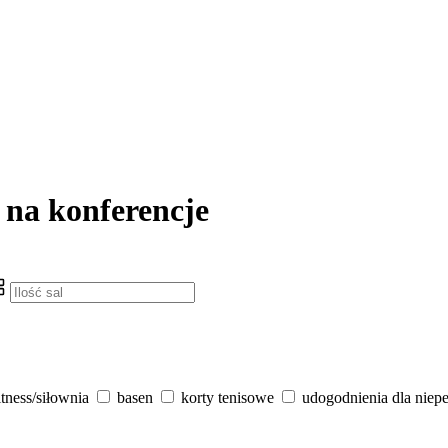
 na konferencje
itness/siłownia
basen
korty tenisowe
udogodnienia dla niep