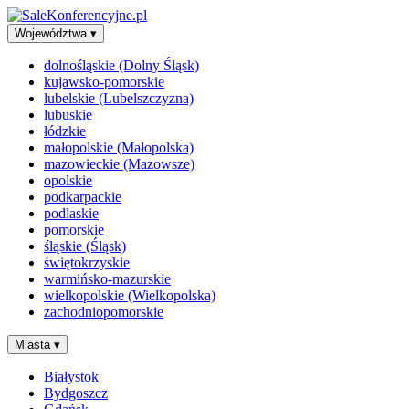
Województwa
▾
dolnośląskie (Dolny Śląsk)
kujawsko-pomorskie
lubelskie (Lubelszczyzna)
lubuskie
łódzkie
małopolskie (Małopolska)
mazowieckie (Mazowsze)
opolskie
podkarpackie
podlaskie
pomorskie
śląskie (Śląsk)
świętokrzyskie
warmińsko-mazurskie
wielkopolskie (Wielkopolska)
zachodniopomorskie
Miasta
▾
Białystok
Bydgoszcz