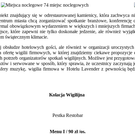
74 miejsc noclegowych
kt znajdujący się w odrestaurowanej kamienicy, która zachwyca nie
ntrum miasta chcą zorganizować spotkanie branżowe, konferencję c
 niemal obowiązkowym wydarzeniem w większych i mniejszych firmach
sce, które zapewni nie tylko doskonałe jedzenie, ale również wyją
ym świątecznym klimacie.
ej obsłudze hotelowych gości, ale również w organizacji uroczystyc
a ofertę wigilii firmowych, w której znajdziemy ciekawe propozycje 
 potrzeb organizatorów spotkań wigilijnych. Możliwe jest przygotowa
tów i serwowane w sposób, który sprawia, że uczestnicy zaczynają j
sfery muzykę, wigilia firmowa w Hotelu Lavender z pewnością będ
Kolacja Wigilijna
Pestka Restobar
Menu I / 90 zł /os.