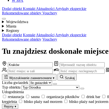
W SPA
Dodaj obiekt
Kontakt
Aktualności
Artykuły eksperckie
Rekomendowane obiekty
Vouchery
Województwa
Miasta
Regiony
Dodaj obiekt
Kontakt
Aktualności
Artykuły eksperckie
Rekomendowane obiekty
Vouchery
Tu znajdziesz doskonałe miejsce
Wyszukiwanie zaawansowane
▾
Szukaj
Liczba gwiazdek
Typ obiektu
Udogodnienia
restauracja
sauna
organizacja pikników
drink bar
f
kręgielnia
blisko plaży nad morzem
blisko plaży nad jeziorem
Rejony
▾