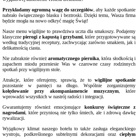
Przykładamy ogromną wagę do szczegółów
, aby każde spotkanie
nabrało świątecznego blasku i beztroski. Dzięki temu, Wasza firma
będzie mogła na nowo odkryć magię Świąt!
Nasze menu wigilijne to prawdziwa uczta dla smakoszy. Podajemy
klasyczne
pierogi z kapustą i grzybami
, które przygotowywane są
według tradycyjnej receptury, zachwycając zarówno smakiem, jak i
delikatnością ciasta.
Nie zabraknie również
aromatycznego piernika
, która słodkością i
zapachem miodu przeniesie Was w czarowne czasy rodzinnych
spotkań przy wigilijnym stole.
Atrakcje, które oferujemy, sprawią, że to
wigilijne spotkanie
pozostanie w pamięci na długo. Wspólnie zorganizujemy
kolędowanie przy akompaniamencie muzycznym
, które
wprowadzi wszystkich w nastrój radości i integracji.
Gwarantujemy również emocjonujące
konkursy świąteczne z
nagrodami
, które przyniosą nie tylko śmiech, ale i zdrową dawkę
rywalizacji.
Wyjątkowy klimat naszego hotelu to także zasługa eleganckiego
wystroju, podkreślonego subtelnymi dekoracjami oraz
ciepłym