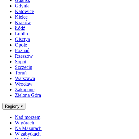
Gdańsk
Gdynia
Katowice
Kielce
Kraków
Łódź
Lublin
Olsztyn
Opole
Poznań
Rzeszów
Sopot
Szczecin
Toruń
Warszawa
Wrocław
Zakopane
Zielona Góra
Regiony
▾
Nad morzem
W górach
Na Mazurach
W zabytkach