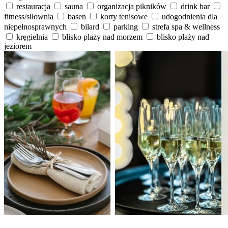
restauracja
sauna
organizacja pikników
drink bar
fitness/siłownia
basen
korty tenisowe
udogodnienia dla
niepełnosprawnych
bilard
parking
strefa spa & wellness
kręgielnia
blisko plaży nad morzem
blisko plaży nad
jeziorem