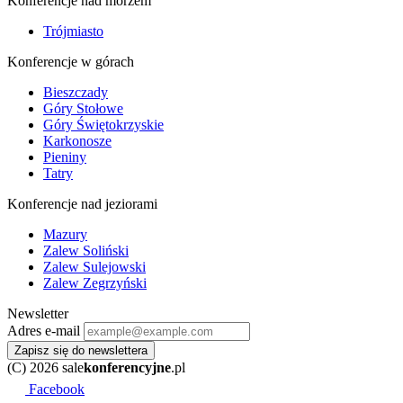
Konferencje nad morzem
Trójmiasto
Konferencje w górach
Bieszczady
Góry Stołowe
Góry Świętokrzyskie
Karkonosze
Pieniny
Tatry
Konferencje nad jeziorami
Mazury
Zalew Soliński
Zalew Sulejowski
Zalew Zegrzyński
Newsletter
Adres e-mail
Zapisz się do newslettera
(C) 2026 sale
konferencyjne
.pl
Facebook