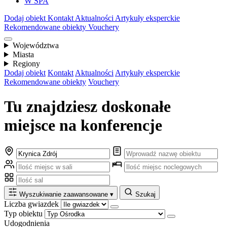
W SPA
Dodaj obiekt
Kontakt
Aktualności
Artykuły eksperckie
Rekomendowane obiekty
Vouchery
Województwa
Miasta
Regiony
Dodaj obiekt
Kontakt
Aktualności
Artykuły eksperckie
Rekomendowane obiekty
Vouchery
Tu znajdziesz doskonałe
miejsce na konferencje
Wyszukiwanie zaawansowane
▾
Szukaj
Liczba gwiazdek
Typ obiektu
Udogodnienia