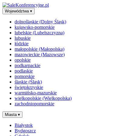
Województwa
▾
dolnośląskie (Dolny Śląsk)
kujawsko-pomorskie
lubelskie (Lubelszczyzna)
lubuskie
łódzkie
małopolskie (Małopolska)
mazowieckie (Mazowsze)
opolskie
podkarpackie
podlaskie
pomorskie
śląskie (Śląsk)
świętokrzyskie
warmińsko-mazurskie
wielkopolskie (Wielkopolska)
zachodniopomorskie
Miasta
▾
Białystok
Bydgoszcz