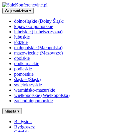
Województwa
▾
dolnośląskie (Dolny Śląsk)
kujawsko-pomorskie
lubelskie (Lubelszczyzna)
lubuskie
łódzkie
małopolskie (Małopolska)
mazowieckie (Mazowsze)
opolskie
podkarpackie
podlaskie
pomorskie
śląskie (Śląsk)
świętokrzyskie
warmińsko-mazurskie
wielkopolskie (Wielkopolska)
zachodniopomorskie
Miasta
▾
Białystok
Bydgoszcz