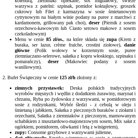
kolendrą, ziemniaki opiekane, sos migdałowy, świeże
warzywa z patelni: szpinak, pomidor koktajlowy, groszek
cukrowy lub Filet z karmazyna w sosie śmietanowym
cytrynowym na białym winie podany na puree z marchwi z
kardamonem, grillowany pak choi),
deser
(Piernik z sosem
orzechowo-kawowym lub Ciasto serowo makowe z sosem
czekoladowym)
Menu w cenie
85 zł/os.
, na które składa się
zupa
(Krem z
buraka, ser lazur, crème fraiche, crostini ziołowe),
danie
główne
(Polik wołowy w korzennym sosie, puree
ziemniaczano-selerowe, sałatka z kopru włoskiego, szpinaku i
pomarańczy),
deser
(Makowiec podany z sosem
waniliowym).
2. Bufet Świąteczny w cenie
125 zł/h
złożony z:
zimnych przystawek:
Deska polskich tradycyjnych
wyrobów mięsnych i wędlin z dodatkiem żurawiny, marynat i
chrzanu, Ryba po żydowsku z warzywami, w pomidorowym
sosie z rodzynkami, Wybór śledzi - z cebulą w oleju i
śmietaną i jabłkiem, Sałatka z pieczonych buraków z ziołami i
orzechami, Sałatka z ziemniaków z pieczonym, marnowanym
schabikiem z musztardowo-majonezowym sosem, Mix sałat z
ogórkiem, pomidorem, oliwkami i fetą z winigretem),
zupy:
Consome grzybowe z warzywami julienne,
dań głównych:
Szynka wieprzowa w sosie z czerwonego