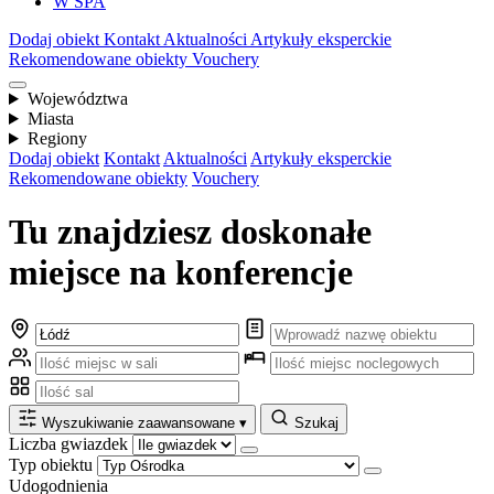
W SPA
Dodaj obiekt
Kontakt
Aktualności
Artykuły eksperckie
Rekomendowane obiekty
Vouchery
Województwa
Miasta
Regiony
Dodaj obiekt
Kontakt
Aktualności
Artykuły eksperckie
Rekomendowane obiekty
Vouchery
Tu znajdziesz doskonałe
miejsce na konferencje
Wyszukiwanie zaawansowane
▾
Szukaj
Liczba gwiazdek
Typ obiektu
Udogodnienia