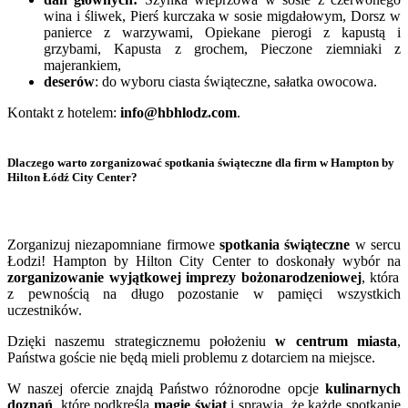
wina i śliwek, Pierś kurczaka w sosie migdałowym, Dorsz w
panierce z warzywami, Opiekane pierogi z kapustą i
grzybami, Kapusta z grochem, Pieczone ziemniaki z
majerankiem,
deserów
: do wyboru ciasta świąteczne, sałatka owocowa.
Kontakt z hotelem:
info@hbhlodz.com
.
Dlaczego warto zorganizować spotkania świąteczne dla firm w Hampton by
Hilton Łódź City Center?
Zorganizuj niezapomniane firmowe
spotkania świąteczne
w sercu
Łodzi! Hampton by Hilton City Center to doskonały wybór na
zorganizowanie wyjątkowej imprezy bożonarodzeniowej
, która
z pewnością na długo pozostanie w pamięci wszystkich
uczestników.
Dzięki naszemu strategicznemu położeniu
w centrum miasta
,
Państwa goście nie będą mieli problemu z dotarciem na miejsce.
W naszej ofercie znajdą Państwo różnorodne opcje
kulinarnych
doznań
, które podkreślą
magię świąt
i sprawią, że każde spotkanie