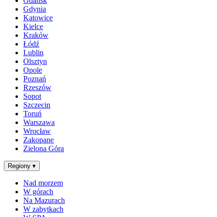
Gdańsk
Gdynia
Katowice
Kielce
Kraków
Łódź
Lublin
Olsztyn
Opole
Poznań
Rzeszów
Sopot
Szczecin
Toruń
Warszawa
Wrocław
Zakopane
Zielona Góra
Regiony
▾
Nad morzem
W górach
Na Mazurach
W zabytkach