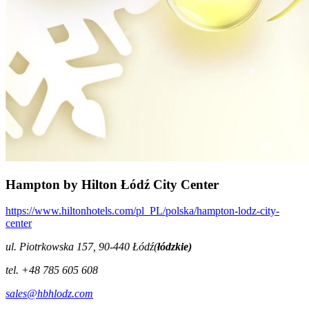
Hampton by Hilton Łódź City Center
https://www.hiltonhotels.com/pl_PL/polska/hampton-lodz-city-
center
ul. Piotrkowska 157, 90-440 Łódź(
łódzkie)
tel. +48 785 605 608
sales@hbhlodz.com