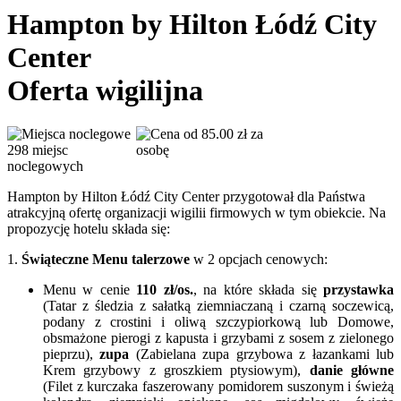
Hampton by Hilton Łódź City
Center
Oferta wigilijna
od 85.00 zł za
298 miejsc
osobę
noclegowych
Hampton by Hilton Łódź City Center przygotował dla Państwa
atrakcyjną ofertę organizacji wigilii firmowych w tym obiekcie. Na
propozycję hotelu składa się:
1.
Świąteczne Menu talerzowe
w 2 opcjach cenowych:
Menu w cenie
110 zł/os.
, na które składa się
przystawka
(Tatar z śledzia z sałatką ziemniaczaną i czarną soczewicą,
podany z crostini i oliwą szczypiorkową lub Domowe,
obsmażone pierogi z kapusta i grzybami z sosem z zielonego
pieprzu),
zupa
(Zabielana zupa grzybowa z łazankami lub
Krem grzybowy z groszkiem ptysiowym),
danie główne
(Filet z kurczaka faszerowany pomidorem suszonym i świeżą