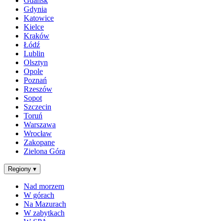
Gdańsk
Gdynia
Katowice
Kielce
Kraków
Łódź
Lublin
Olsztyn
Opole
Poznań
Rzeszów
Sopot
Szczecin
Toruń
Warszawa
Wrocław
Zakopane
Zielona Góra
Regiony
▾
Nad morzem
W górach
Na Mazurach
W zabytkach