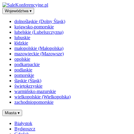
Województwa
▾
dolnośląskie (Dolny Śląsk)
kujawsko-pomorskie
lubelskie (Lubelszczyzna)
lubuskie
łódzkie
małopolskie (Małopolska)
mazowieckie (Mazowsze)
opolskie
podkarpackie
podlaskie
pomorskie
śląskie (Śląsk)
świętokrzyskie
warmińsko-mazurskie
wielkopolskie (Wielkopolska)
zachodniopomorskie
Miasta
▾
Białystok
Bydgoszcz