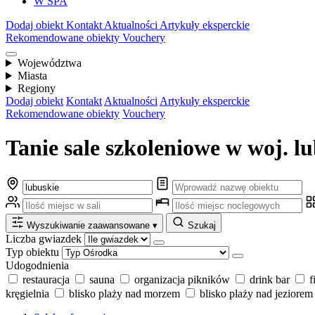
W SPA
Dodaj obiekt
Kontakt
Aktualności
Artykuły eksperckie
Rekomendowane obiekty
Vouchery
Województwa
Miasta
Regiony
Dodaj obiekt
Kontakt
Aktualności
Artykuły eksperckie
Rekomendowane obiekty
Vouchery
Tanie sale szkoleniowe w woj. l
Wyszukiwanie zaawansowane
▾
Szukaj
Liczba gwiazdek
Typ obiektu
Udogodnienia
restauracja
sauna
organizacja pikników
drink bar
f
kręgielnia
blisko plaży nad morzem
blisko plaży nad jeziorem