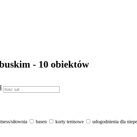
ubuskim - 10 obiektów
itness/siłownia
basen
korty tenisowe
udogodnienia dla niep