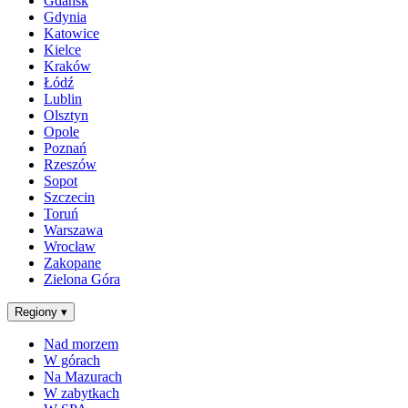
Gdańsk
Gdynia
Katowice
Kielce
Kraków
Łódź
Lublin
Olsztyn
Opole
Poznań
Rzeszów
Sopot
Szczecin
Toruń
Warszawa
Wrocław
Zakopane
Zielona Góra
Regiony
▾
Nad morzem
W górach
Na Mazurach
W zabytkach