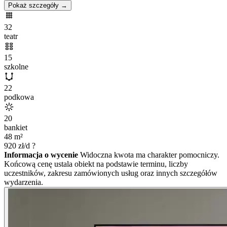
Pokaż szczegóły →
32
teatr
15
szkolne
22
podkowa
20
bankiet
48
m²
920
zł/d
?
Informacja o wycenie
Widoczna kwota ma charakter pomocniczy.
Końcową cenę ustala obiekt na podstawie terminu, liczby
uczestników, zakresu zamówionych usług oraz innych szczegółów
wydarzenia.