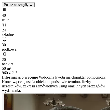
Pokaż szczegóły →
40
teatr
24
szkolne
30
podkowa
20
bankiet
50
m²
960
zł/d
?
Informacja o wycenie
Widoczna kwota ma charakter pomocniczy.
Końcową cenę ustala obiekt na podstawie terminu, liczby
uczestników, zakresu zamówionych usług oraz innych szczegółów
wydarzenia.