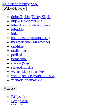
Województwa
▾
dolnośląskie (Dolny Śląsk)
kujawsko-pomorskie
lubelskie (Lubelszczyzna)
lubuskie
łódzkie
małopolskie (Małopolska)
mazowieckie (Mazowsze)
opolskie
podkarpackie
podlaskie
pomorskie
śląskie (Śląsk)
świętokrzyskie
warmińsko-mazurskie
wielkopolskie (Wielkopolska)
zachodniopomorskie
Miasta
▾
Białystok
Bydgoszcz