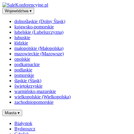
Województwa
▾
dolnośląskie (Dolny Śląsk)
kujawsko-pomorskie
lubelskie (Lubelszczyzna)
lubuskie
łódzkie
małopolskie (Małopolska)
mazowieckie (Mazowsze)
opolskie
podkarpackie
podlaskie
pomorskie
śląskie (Śląsk)
świętokrzyskie
warmińsko-mazurskie
wielkopolskie (Wielkopolska)
zachodniopomorskie
Miasta
▾
Białystok
Bydgoszcz