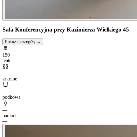
Sala Konferencyjna przy Kazimierza Wielkiego 45
Pokaż szczegóły →
150
teatr
—
szkolne
—
podkowa
—
bankiet
—