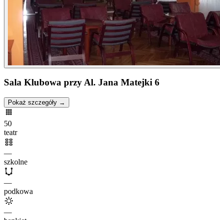
Sala Klubowa przy Al. Jana Matejki 6
Pokaż szczegóły →
50
teatr
—
szkolne
—
podkowa
—