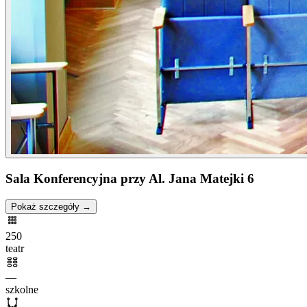
Sala Konferencyjna przy Al. Jana Matejki 6
Pokaż szczegóły →
250
teatr
—
szkolne