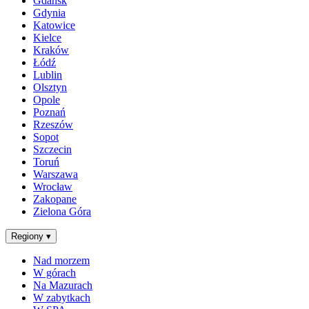
Gdańsk
Gdynia
Katowice
Kielce
Kraków
Łódź
Lublin
Olsztyn
Opole
Poznań
Rzeszów
Sopot
Szczecin
Toruń
Warszawa
Wrocław
Zakopane
Zielona Góra
Regiony
▾
Nad morzem
W górach
Na Mazurach
W zabytkach