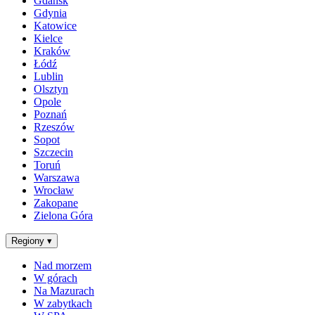
Gdańsk
Gdynia
Katowice
Kielce
Kraków
Łódź
Lublin
Olsztyn
Opole
Poznań
Rzeszów
Sopot
Szczecin
Toruń
Warszawa
Wrocław
Zakopane
Zielona Góra
Regiony
▾
Nad morzem
W górach
Na Mazurach
W zabytkach