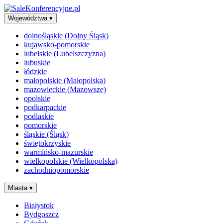
Województwa
▾
dolnośląskie (Dolny Śląsk)
kujawsko-pomorskie
lubelskie (Lubelszczyzna)
lubuskie
łódzkie
małopolskie (Małopolska)
mazowieckie (Mazowsze)
opolskie
podkarpackie
podlaskie
pomorskie
śląskie (Śląsk)
świętokrzyskie
warmińsko-mazurskie
wielkopolskie (Wielkopolska)
zachodniopomorskie
Miasta
▾
Białystok
Bydgoszcz