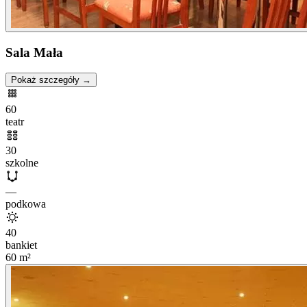
Sala Mała
Pokaż szczegóły →
60
teatr
30
szkolne
—
podkowa
40
bankiet
60
m²