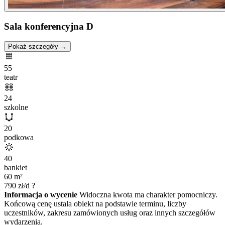
Sala konferencyjna D
Pokaż szczegóły →
55
teatr
24
szkolne
20
podkowa
40
bankiet
60
m²
790
zł/d
?
Informacja o wycenie
Widoczna kwota ma charakter pomocniczy.
Końcową cenę ustala obiekt na podstawie terminu, liczby
uczestników, zakresu zamówionych usług oraz innych szczegółów
wydarzenia.