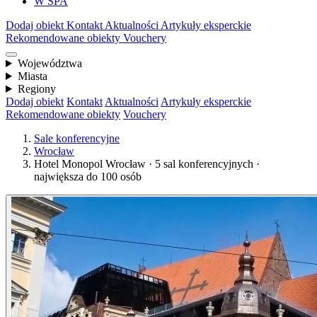
W SPA
Dodaj obiekt
Kontakt
Aktualności
Artykuły eksperckie
Rekomendowane obiekty
Vouchery
Województwa
Miasta
Regiony
Dodaj obiekt
Kontakt
Aktualności
Artykuły eksperckie
Rekomendowane obiekty
Vouchery
Sale konferencyjne
Wrocław
Hotel Monopol Wrocław · 5 sal konferencyjnych ·
największa do 100 osób