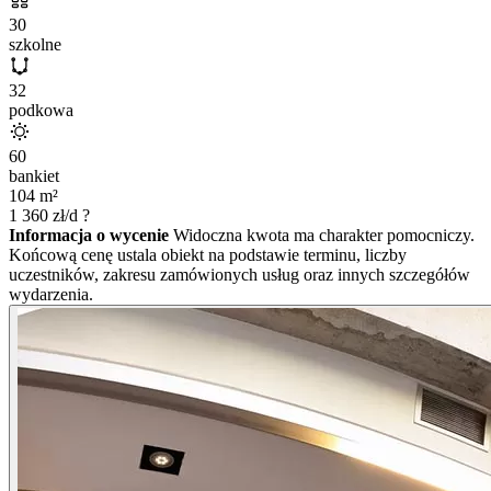
30
szkolne
32
podkowa
60
bankiet
104
m²
1 360
zł/d
?
Informacja o wycenie
Widoczna kwota ma charakter pomocniczy.
Końcową cenę ustala obiekt na podstawie terminu, liczby
uczestników, zakresu zamówionych usług oraz innych szczegółów
wydarzenia.