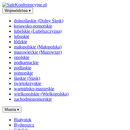
Województwa
▾
dolnośląskie (Dolny Śląsk)
kujawsko-pomorskie
lubelskie (Lubelszczyzna)
lubuskie
łódzkie
małopolskie (Małopolska)
mazowieckie (Mazowsze)
opolskie
podkarpackie
podlaskie
pomorskie
śląskie (Śląsk)
świętokrzyskie
warmińsko-mazurskie
wielkopolskie (Wielkopolska)
zachodniopomorskie
Miasta
▾
Białystok
Bydgoszcz