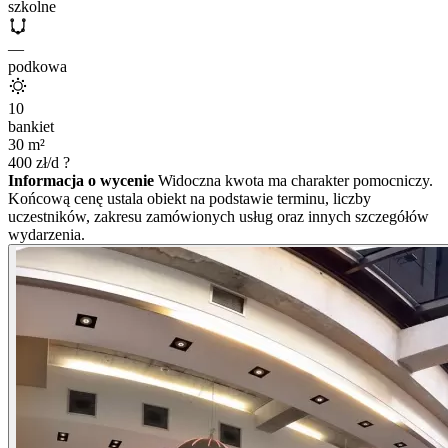
szkolne
—
podkowa
10
bankiet
30
m²
400
zł/d
?
Informacja o wycenie
Widoczna kwota ma charakter pomocniczy.
Końcową cenę ustala obiekt na podstawie terminu, liczby
uczestników, zakresu zamówionych usług oraz innych szczegółów
wydarzenia.