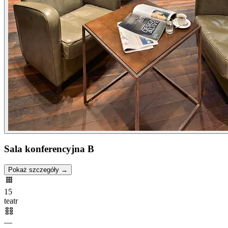
Sala konferencyjna B
Pokaż szczegóły →
15
teatr
—