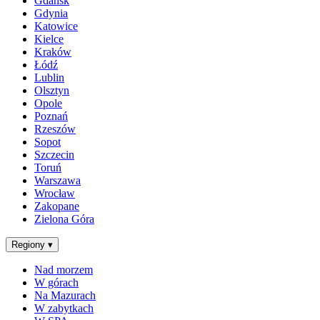
Gdańsk
Gdynia
Katowice
Kielce
Kraków
Łódź
Lublin
Olsztyn
Opole
Poznań
Rzeszów
Sopot
Szczecin
Toruń
Warszawa
Wrocław
Zakopane
Zielona Góra
Regiony
▾
Nad morzem
W górach
Na Mazurach
W zabytkach