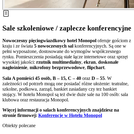
Sale szkoleniowe / zaplecze konferencyjne
Nowoczesny pięciogwiazdkowy hotel Monopol
oferuje gościom z
kraju i ze świata
5 nowoczesnych sal
konferencyjnych. Są one w
pełni wyposażone, dostosowane do wymogów współczesnego
rynku. Pomieszczenia posiadają stałe łącze internetowe oraz sprzęt
wysokiej jakości:
rzutnik multimedialny
,
ekran
,
doskonałe
nagłośnienie
,
mikrofony bezprzewodowe
,
flipchart
.
Sala A pomieści 45 osób,
B – 15,
C – 40
oraz
D – 55
. W
zależności od potrzeb mogą one posiadać różne ułożenie: teatralne,
szkolne, podkowa, zarząd, bankiet zasiadany czy tez bankiet
stojący. W hotelu Monopol są też dwie duże sale na 100 osób: sala
klubowa oraz restauracja Monopol.
Więcej informacji o salach konferencyjnych znajdziesz na
stronie firmowej:
Konferencje w Hotelu Monopol
Obiekty polecane