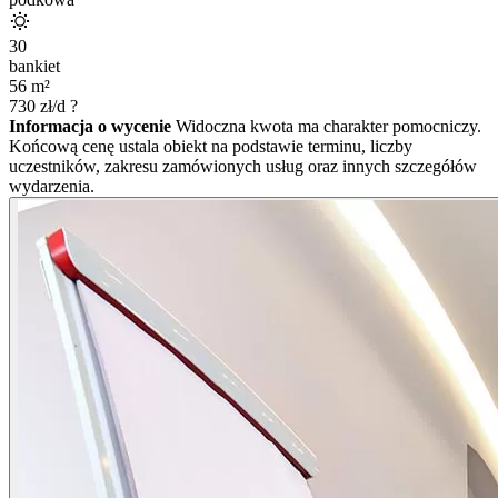
30
bankiet
56
m²
730
zł/d
?
Informacja o wycenie
Widoczna kwota ma charakter pomocniczy.
Końcową cenę ustala obiekt na podstawie terminu, liczby
uczestników, zakresu zamówionych usług oraz innych szczegółów
wydarzenia.