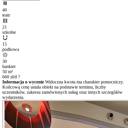
40
teatr
21
szkolne
15
podkowa
30
bankiet
50
m²
660
zł/d
?
Informacja o wycenie
Widoczna kwota ma charakter pomocniczy.
Końcową cenę ustala obiekt na podstawie terminu, liczby
uczestników, zakresu zamówionych usług oraz innych szczegółów
wydarzenia.