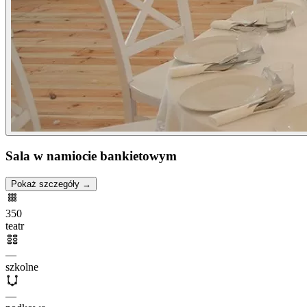
Sala w namiocie bankietowym
Pokaż szczegóły →
350
teatr
—
szkolne
—