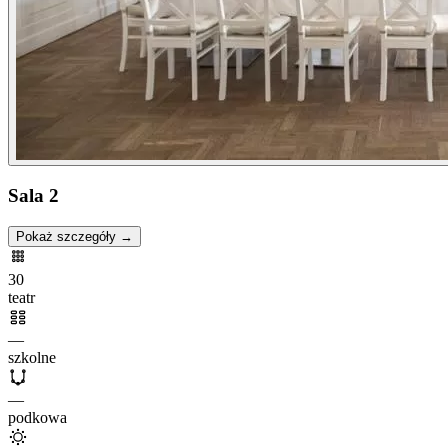
Sala 2
Pokaż szczegóły →
30
teatr
—
szkolne
—
podkowa