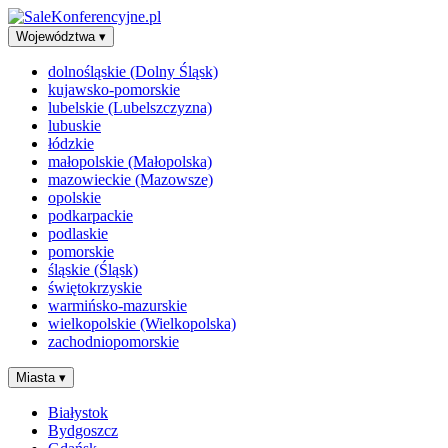
Województwa
▾
dolnośląskie (Dolny Śląsk)
kujawsko-pomorskie
lubelskie (Lubelszczyzna)
lubuskie
łódzkie
małopolskie (Małopolska)
mazowieckie (Mazowsze)
opolskie
podkarpackie
podlaskie
pomorskie
śląskie (Śląsk)
świętokrzyskie
warmińsko-mazurskie
wielkopolskie (Wielkopolska)
zachodniopomorskie
Miasta
▾
Białystok
Bydgoszcz