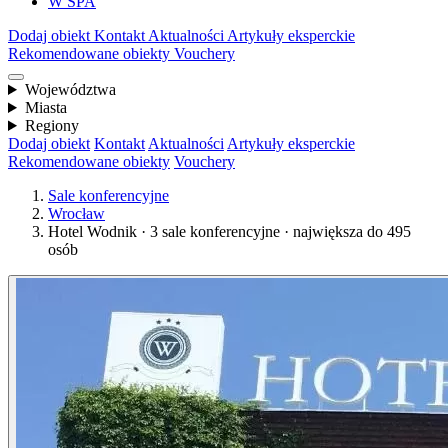
W SPA
Dodaj obiekt
Kontakt
Aktualności
Artykuły eksperckie
Rekomendowane obiekty
Vouchery
Województwa
Miasta
Regiony
Dodaj obiekt
Kontakt
Aktualności
Artykuły eksperckie
Rekomendowane obiekty
Vouchery
Sale konferencyjne
Wrocław
Hotel Wodnik · 3 sale konferencyjne · największa do 495
osób