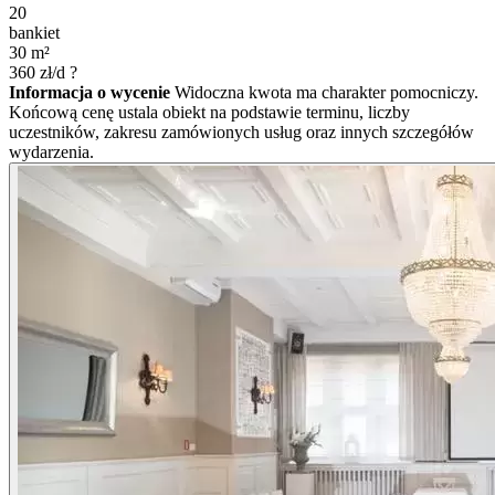
20
bankiet
30
m²
360
zł/d
?
Informacja o wycenie
Widoczna kwota ma charakter pomocniczy.
Końcową cenę ustala obiekt na podstawie terminu, liczby
uczestników, zakresu zamówionych usług oraz innych szczegółów
wydarzenia.