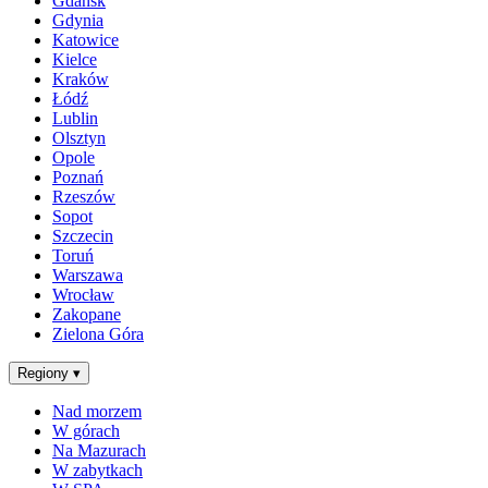
Gdańsk
Gdynia
Katowice
Kielce
Kraków
Łódź
Lublin
Olsztyn
Opole
Poznań
Rzeszów
Sopot
Szczecin
Toruń
Warszawa
Wrocław
Zakopane
Zielona Góra
Regiony
▾
Nad morzem
W górach
Na Mazurach
W zabytkach