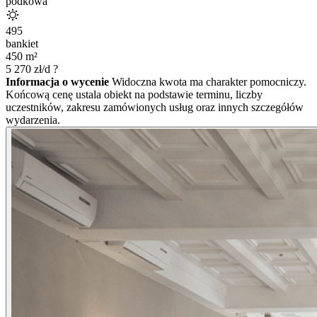
podkowa
495
bankiet
450
m²
5 270
zł/d
?
Informacja o wycenie
Widoczna kwota ma charakter pomocniczy.
Końcową cenę ustala obiekt na podstawie terminu, liczby
uczestników, zakresu zamówionych usług oraz innych szczegółów
wydarzenia.