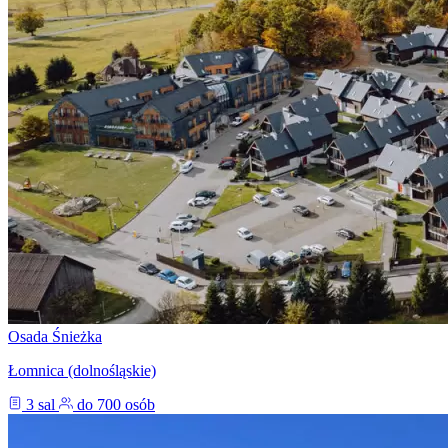
Osada Śnieżka
Łomnica (dolnośląskie)
3 sal
do 700 osób