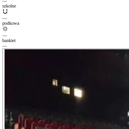
—
szkolne
—
podkowa
—
bankiet
—