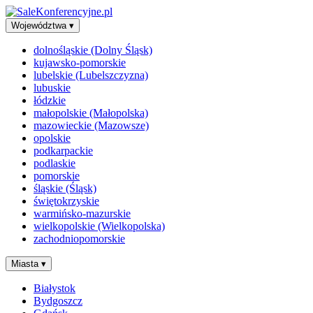
Województwa
▾
dolnośląskie (Dolny Śląsk)
kujawsko-pomorskie
lubelskie (Lubelszczyzna)
lubuskie
łódzkie
małopolskie (Małopolska)
mazowieckie (Mazowsze)
opolskie
podkarpackie
podlaskie
pomorskie
śląskie (Śląsk)
świętokrzyskie
warmińsko-mazurskie
wielkopolskie (Wielkopolska)
zachodniopomorskie
Miasta
▾
Białystok
Bydgoszcz