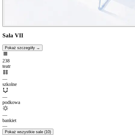
Sala VII
Pokaż szczegóły →
238
teatr
—
szkolne
—
podkowa
—
bankiet
—
Pokaż wszystkie sale (10)