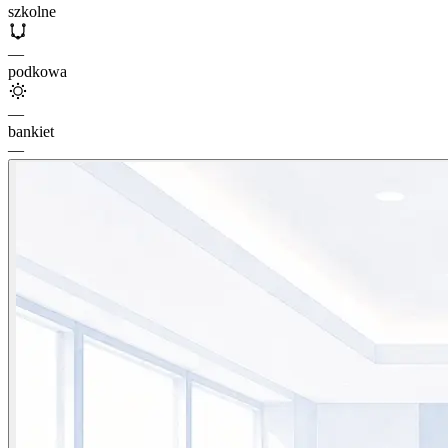
szkolne
—
podkowa
—
bankiet
—