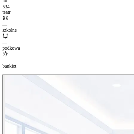
534
teatr
—
szkolne
—
podkowa
—
bankiet
—