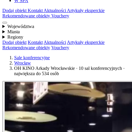
W SPA
Dodaj obiekt
Kontakt
Aktualności
Artykuły eksperckie
Rekomendowane obiekty
Vouchery
Województwa
Miasta
Regiony
Dodaj obiekt
Kontakt
Aktualności
Artykuły eksperckie
Rekomendowane obiekty
Vouchery
Sale konferencyjne
Wrocław
OH KINO Arkady Wrocławskie · 10 sal konferencyjnych ·
największa do 534 osób