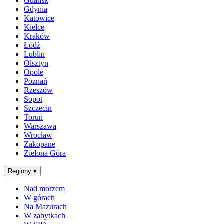
Gdańsk
Gdynia
Katowice
Kielce
Kraków
Łódź
Lublin
Olsztyn
Opole
Poznań
Rzeszów
Sopot
Szczecin
Toruń
Warszawa
Wrocław
Zakopane
Zielona Góra
Regiony
▾
Nad morzem
W górach
Na Mazurach
W zabytkach