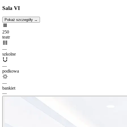
Sala VI
Pokaż szczegóły →
250
teatr
—
szkolne
—
podkowa
—
bankiet
—