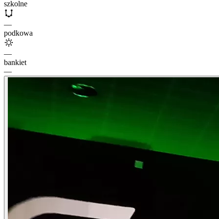
szkolne
—
podkowa
—
bankiet
—