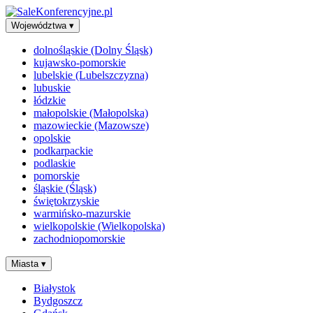
Województwa
▾
dolnośląskie (Dolny Śląsk)
kujawsko-pomorskie
lubelskie (Lubelszczyzna)
lubuskie
łódzkie
małopolskie (Małopolska)
mazowieckie (Mazowsze)
opolskie
podkarpackie
podlaskie
pomorskie
śląskie (Śląsk)
świętokrzyskie
warmińsko-mazurskie
wielkopolskie (Wielkopolska)
zachodniopomorskie
Miasta
▾
Białystok
Bydgoszcz