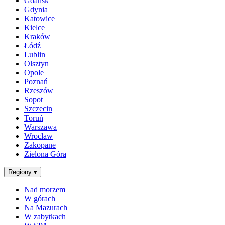
Gdańsk
Gdynia
Katowice
Kielce
Kraków
Łódź
Lublin
Olsztyn
Opole
Poznań
Rzeszów
Sopot
Szczecin
Toruń
Warszawa
Wrocław
Zakopane
Zielona Góra
Regiony
▾
Nad morzem
W górach
Na Mazurach
W zabytkach