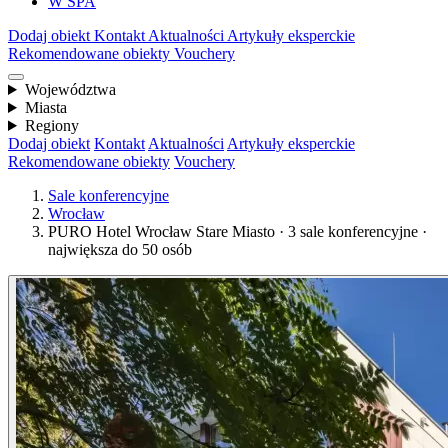
W SPA
Dodaj obiekt
Kontakt
Aktualności
Artykuły eksperckie
Rekomendowane obiekty
Vouchery
Województwa
Miasta
Regiony
Dodaj obiekt
Kontakt
Aktualności
Artykuły eksperckie
Rekomendowane obiekty
Vouchery
Sale konferencyjne
Wrocław
PURO Hotel Wrocław Stare Miasto · 3 sale konferencyjne ·
największa do 50 osób