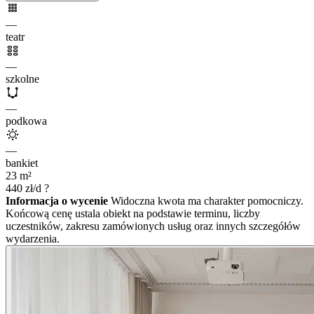
—
teatr
—
szkolne
—
podkowa
—
bankiet
23
m²
440
zł/d
?
Informacja o wycenie
Widoczna kwota ma charakter pomocniczy.
Końcową cenę ustala obiekt na podstawie terminu, liczby
uczestników, zakresu zamówionych usług oraz innych szczegółów
wydarzenia.