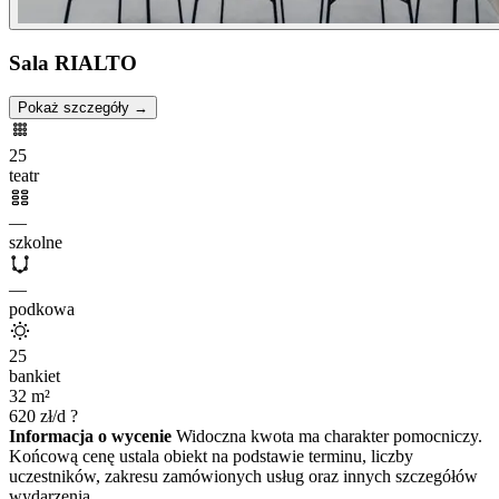
Sala RIALTO
Pokaż szczegóły →
25
teatr
—
szkolne
—
podkowa
25
bankiet
32
m²
620
zł/d
?
Informacja o wycenie
Widoczna kwota ma charakter pomocniczy.
Końcową cenę ustala obiekt na podstawie terminu, liczby
uczestników, zakresu zamówionych usług oraz innych szczegółów
wydarzenia.