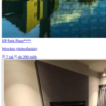
HP Park Plaza****
Wrocław (dolnośląskie)
7 sal
do 200 osób