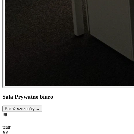
Sala Prywatne biuro
Pokaż szczegóły →
—
teatr