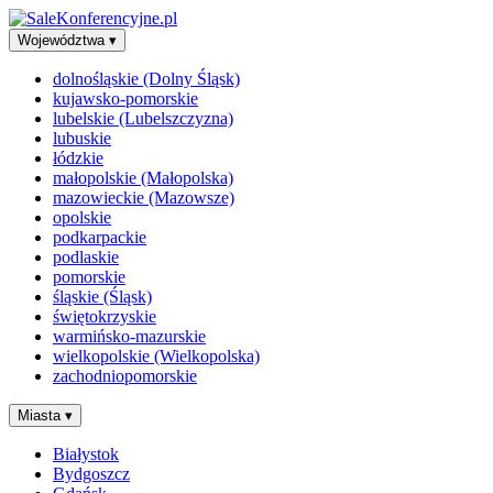
Województwa
▾
dolnośląskie (Dolny Śląsk)
kujawsko-pomorskie
lubelskie (Lubelszczyzna)
lubuskie
łódzkie
małopolskie (Małopolska)
mazowieckie (Mazowsze)
opolskie
podkarpackie
podlaskie
pomorskie
śląskie (Śląsk)
świętokrzyskie
warmińsko-mazurskie
wielkopolskie (Wielkopolska)
zachodniopomorskie
Miasta
▾
Białystok
Bydgoszcz