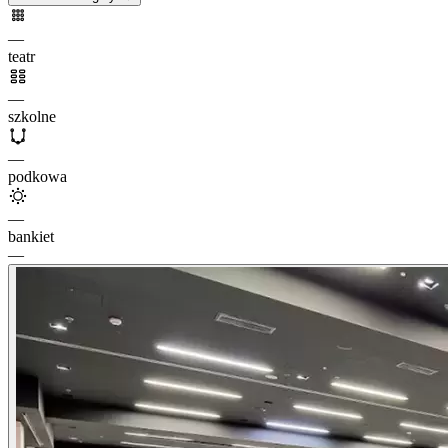
—
teatr
—
szkolne
—
podkowa
—
bankiet
—