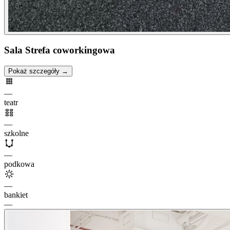
Sala Strefa coworkingowa
Pokaż szczegóły →
—
teatr
—
szkolne
—
podkowa
—
bankiet
—