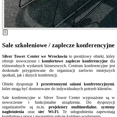
Sale szkoleniowe / zaplecze konferencyjne
Silver Tower Center we Wrocławiu
to prestiżowy obiekt, który
oferuje nowoczesne i
komfortowe zaplecze konferencyjne
dla
różnorodnych wydarzeń biznesowych. Centrum konferencyjne jest
doskonale przygotowane do organizacji zarówno mniejszych
spotkań, jak i dużych konferencji.
Obiekt dysponuje
3
przestronnymi salami konferencyjnymi
,
które mogą być dostosowane do indywidualnych potrzeb klientów.
Sale konferencyjne w Silver Tower Center wyposażone są w
nowoczesne i funkcjonalne urządzenia. Do dyspozycji
organizatorów są m.in.
projektory multimedialne
,
systemy
nagłośnienia
oraz
sieć Wi-Fi
. Te udogodnienia zapewniają
komfortową pracę i gwarantują sukces każdego wydarzenia.