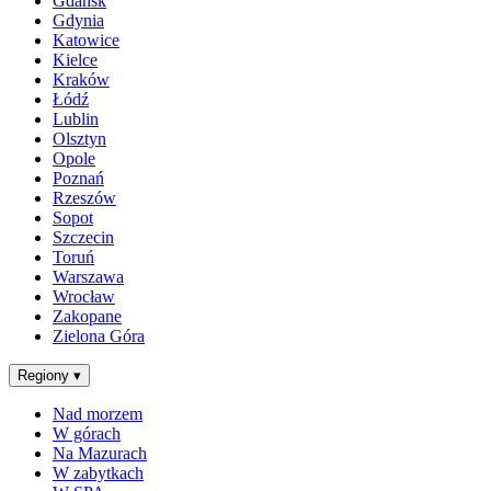
Gdańsk
Gdynia
Katowice
Kielce
Kraków
Łódź
Lublin
Olsztyn
Opole
Poznań
Rzeszów
Sopot
Szczecin
Toruń
Warszawa
Wrocław
Zakopane
Zielona Góra
Regiony
▾
Nad morzem
W górach
Na Mazurach
W zabytkach