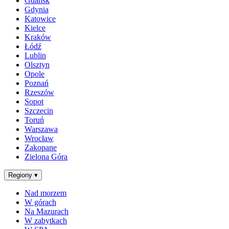
Gdańsk
Gdynia
Katowice
Kielce
Kraków
Łódź
Lublin
Olsztyn
Opole
Poznań
Rzeszów
Sopot
Szczecin
Toruń
Warszawa
Wrocław
Zakopane
Zielona Góra
Regiony
▾
Nad morzem
W górach
Na Mazurach
W zabytkach