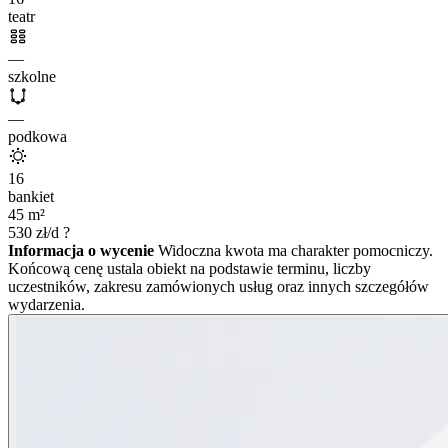
teatr
—
szkolne
—
podkowa
16
bankiet
45
m²
530
zł/d
?
Informacja o wycenie
Widoczna kwota ma charakter pomocniczy.
Końcową cenę ustala obiekt na podstawie terminu, liczby
uczestników, zakresu zamówionych usług oraz innych szczegółów
wydarzenia.