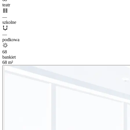
teatr
—
szkolne
—
podkowa
68
bankiet
68
m²