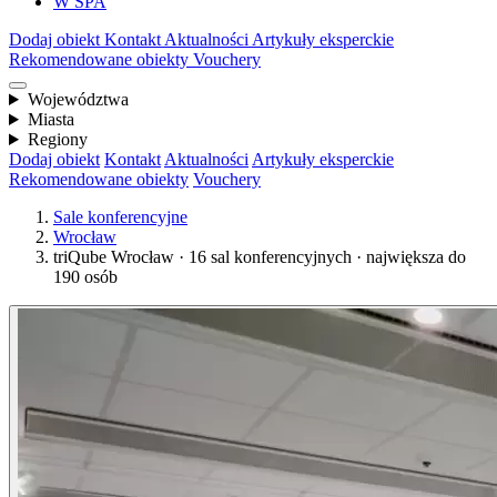
W SPA
Dodaj obiekt
Kontakt
Aktualności
Artykuły eksperckie
Rekomendowane obiekty
Vouchery
Województwa
Miasta
Regiony
Dodaj obiekt
Kontakt
Aktualności
Artykuły eksperckie
Rekomendowane obiekty
Vouchery
Sale konferencyjne
Wrocław
triQube Wrocław · 16 sal konferencyjnych · największa do
190 osób