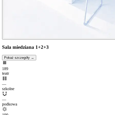
Sala miedziana 1+2+3
Pokaż szczegóły →
189
teatr
—
szkolne
—
podkowa
190