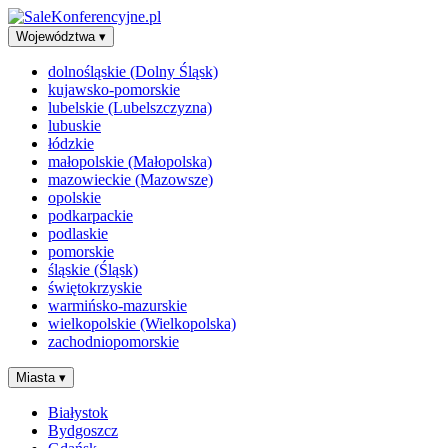
Województwa
▾
dolnośląskie (Dolny Śląsk)
kujawsko-pomorskie
lubelskie (Lubelszczyzna)
lubuskie
łódzkie
małopolskie (Małopolska)
mazowieckie (Mazowsze)
opolskie
podkarpackie
podlaskie
pomorskie
śląskie (Śląsk)
świętokrzyskie
warmińsko-mazurskie
wielkopolskie (Wielkopolska)
zachodniopomorskie
Miasta
▾
Białystok
Bydgoszcz