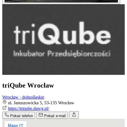
triQube Wrocław
Wrocław · dolnośląskie
ul. Januszowicka 5, 53-135 Wrocław
https://triqube.dawg.pl/
Pokaż telefon
Pokaż e-mail