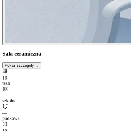
Sala ceramiczna
Pokaż szczegóły →
16
teatr
—
szkolne
—
podkowa
16