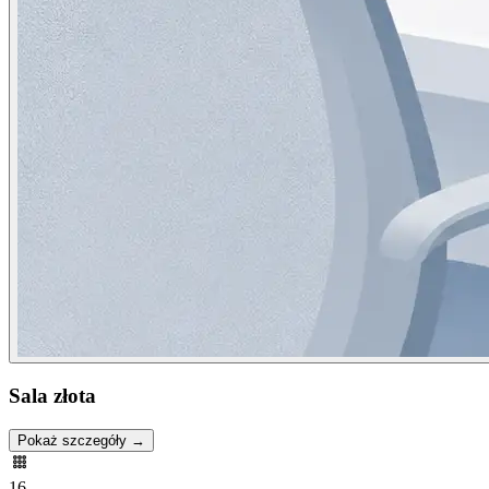
Sala złota
Pokaż szczegóły →
16