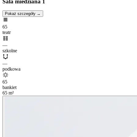
Sala miedziana 1
Pokaż szczegóły →
65
teatr
—
szkolne
—
podkowa
65
bankiet
65
m²