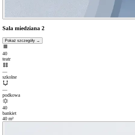
Sala miedziana 2
Pokaż szczegóły →
40
teatr
—
szkolne
—
podkowa
40
bankiet
40
m²