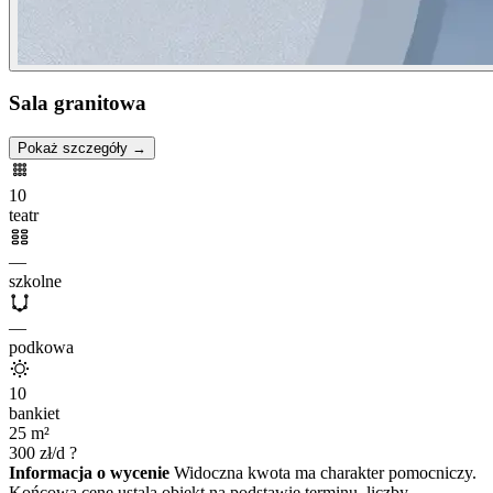
Sala granitowa
Pokaż szczegóły →
10
teatr
—
szkolne
—
podkowa
10
bankiet
25
m²
300
zł/d
?
Informacja o wycenie
Widoczna kwota ma charakter pomocniczy.
Końcową cenę ustala obiekt na podstawie terminu, liczby