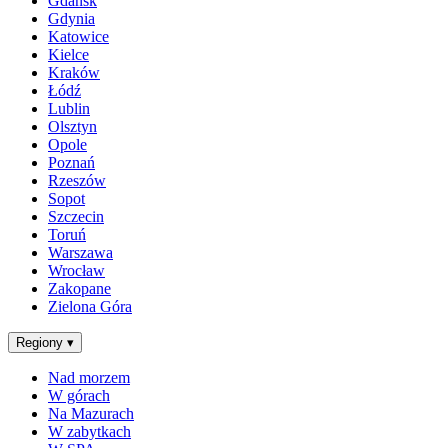
Gdańsk
Gdynia
Katowice
Kielce
Kraków
Łódź
Lublin
Olsztyn
Opole
Poznań
Rzeszów
Sopot
Szczecin
Toruń
Warszawa
Wrocław
Zakopane
Zielona Góra
Regiony
▾
Nad morzem
W górach
Na Mazurach
W zabytkach