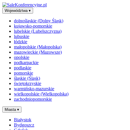
Województwa
▾
dolnośląskie (Dolny Śląsk)
kujawsko-pomorskie
lubelskie (Lubelszczyzna)
lubuskie
łódzkie
małopolskie (Małopolska)
mazowieckie (Mazowsze)
opolskie
podkarpackie
podlaskie
pomorskie
śląskie (Śląsk)
świętokrzyskie
warmińsko-mazurskie
wielkopolskie (Wielkopolska)
zachodniopomorskie
Miasta
▾
Białystok
Bydgoszcz