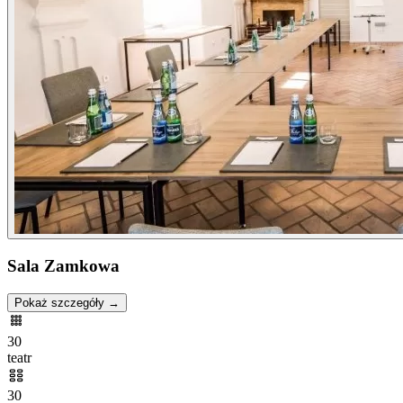
Sala Zamkowa
Pokaż szczegóły →
30
teatr
30