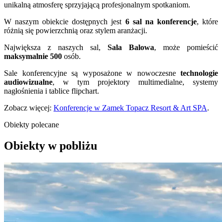
unikalną atmosferę sprzyjającą profesjonalnym spotkaniom.
W naszym obiekcie dostępnych jest
6
sal na konferencje
, które
różnią się powierzchnią oraz stylem aranżacji.
Największa z naszych sal,
Sala Balowa
, może pomieścić
maksymalnie 500
osób.
Sale konferencyjne są wyposażone w nowoczesne
technologie
audiowizualne
, w tym projektory multimedialne, systemy
nagłośnienia i tablice flipchart.
Zobacz więcej:
Konferencje w Zamek Topacz Resort & Art SPA
.
Obiekty polecane
Obiekty w pobliżu