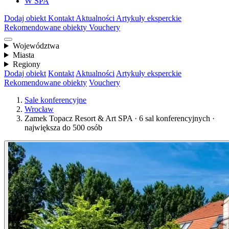
W SPA
Dodaj obiekt
Kontakt
Aktualności
Artykuły eksperckie
Rekomendowane obiekty
Vouchery
Województwa
Miasta
Regiony
Dodaj obiekt
Kontakt
Aktualności
Artykuły eksperckie
Rekomendowane obiekty
Vouchery
Sale konferencyjne
Wrocław
Zamek Topacz Resort & Art SPA · 6 sal konferencyjnych ·
największa do 500 osób