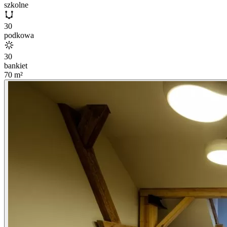
szkolne
30
podkowa
30
bankiet
70
m²