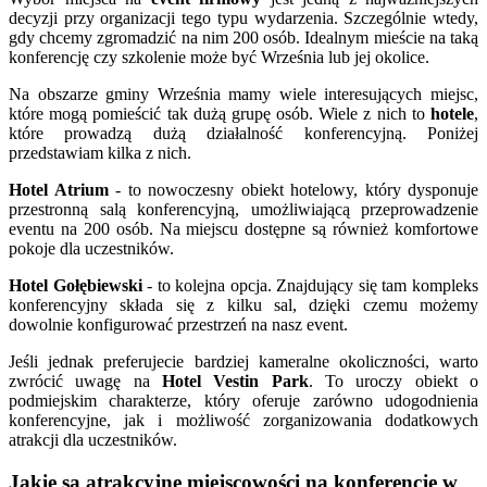
decyzji przy organizacji tego typu wydarzenia. Szczególnie wtedy,
gdy chcemy zgromadzić na nim 200 osób. Idealnym mieście na taką
konferencję czy szkolenie może być Września lub jej okolice.
Na obszarze gminy Września mamy wiele interesujących miejsc,
które mogą pomieścić tak dużą grupę osób. Wiele z nich to
hotele
,
które prowadzą dużą działalność konferencyjną. Poniżej
przedstawiam kilka z nich.
Hotel Atrium
- to nowoczesny obiekt hotelowy, który dysponuje
przestronną salą konferencyjną, umożliwiającą przeprowadzenie
eventu na 200 osób. Na miejscu dostępne są również komfortowe
pokoje dla uczestników.
Hotel Gołębiewski
- to kolejna opcja. Znajdujący się tam kompleks
konferencyjny składa się z kilku sal, dzięki czemu możemy
dowolnie konfigurować przestrzeń na nasz event.
Jeśli jednak preferujecie bardziej kameralne okoliczności, warto
zwrócić uwagę na
Hotel Vestin Park
. To uroczy obiekt o
podmiejskim charakterze, który oferuje zarówno udogodnienia
konferencyjne, jak i możliwość zorganizowania dodatkowych
atrakcji dla uczestników.
Jakie są atrakcyjne miejscowości na konferencje w