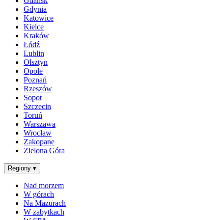
Gdańsk
Gdynia
Katowice
Kielce
Kraków
Łódź
Lublin
Olsztyn
Opole
Poznań
Rzeszów
Sopot
Szczecin
Toruń
Warszawa
Wrocław
Zakopane
Zielona Góra
Regiony
▾
Nad morzem
W górach
Na Mazurach
W zabytkach