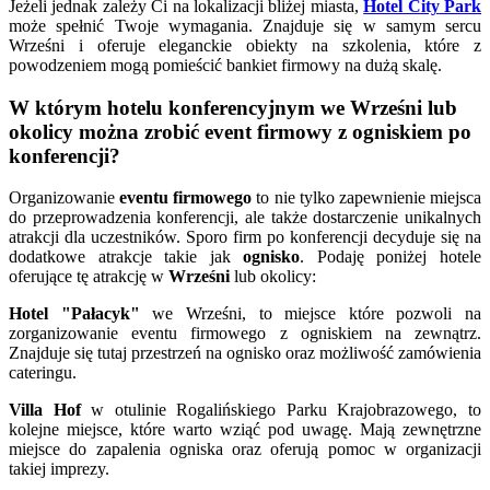
Jeżeli jednak zależy Ci na lokalizacji bliżej miasta,
Hotel City
Park
może spełnić Twoje wymagania. Znajduje się w samym sercu
Wrześni i oferuje eleganckie obiekty na szkolenia, które z
powodzeniem mogą pomieścić bankiet firmowy na dużą skalę.
W którym hotelu konferencyjnym we Wrześni lub
okolicy można zrobić event firmowy z ogniskiem po
konferencji?
Organizowanie
eventu firmowego
to nie tylko zapewnienie miejsca
do przeprowadzenia konferencji, ale także dostarczenie unikalnych
atrakcji dla uczestników. Sporo firm po konferencji decyduje się na
dodatkowe atrakcje takie jak
ognisko
. Podaję poniżej hotele
oferujące tę atrakcję w
Wrześni
lub okolicy:
Hotel "Pałacyk"
we Wrześni, to miejsce które pozwoli na
zorganizowanie eventu firmowego z ogniskiem na zewnątrz.
Znajduje się tutaj przestrzeń na ognisko oraz możliwość zamówienia
cateringu.
Villa Hof
w otulinie Rogalińskiego Parku Krajobrazowego, to
kolejne miejsce, które warto wziąć pod uwagę. Mają zewnętrzne
miejsce do zapalenia ogniska oraz oferują pomoc w organizacji
takiej imprezy.