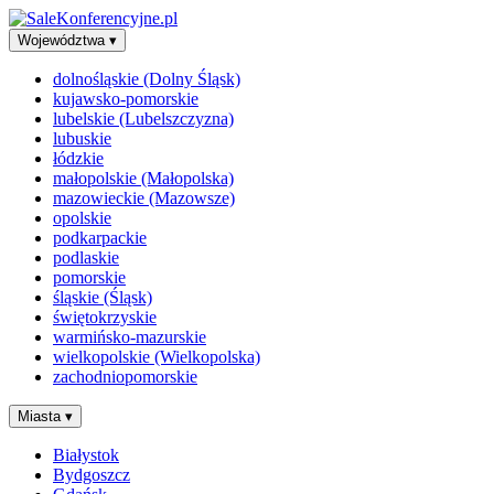
Województwa
▾
dolnośląskie (Dolny Śląsk)
kujawsko-pomorskie
lubelskie (Lubelszczyzna)
lubuskie
łódzkie
małopolskie (Małopolska)
mazowieckie (Mazowsze)
opolskie
podkarpackie
podlaskie
pomorskie
śląskie (Śląsk)
świętokrzyskie
warmińsko-mazurskie
wielkopolskie (Wielkopolska)
zachodniopomorskie
Miasta
▾
Białystok
Bydgoszcz