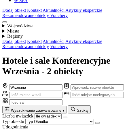
W SPA
Dodaj obiekt
Kontakt
Aktualności
Artykuły eksperckie
Rekomendowane obiekty
Vouchery
Województwa
Miasta
Regiony
Dodaj obiekt
Kontakt
Aktualności
Artykuły eksperckie
Rekomendowane obiekty
Vouchery
Hotele i sale Konferencyjne
Września - 2 obiekty
Wyszukiwanie zaawansowane
▾
Szukaj
Liczba gwiazdek
Typ obiektu
Udogodnienia