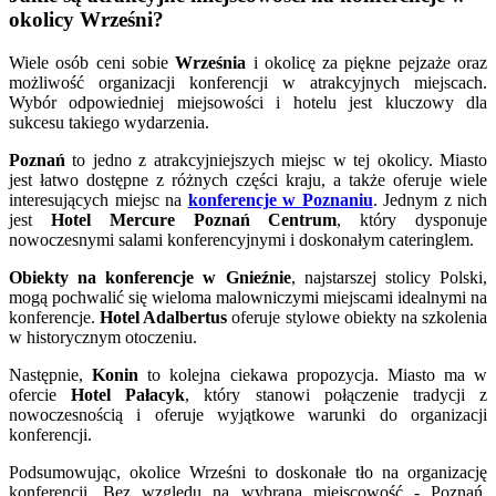
okolicy Wrześni?
Wiele osób ceni sobie
Września
i okolicę za piękne pejzaże oraz
możliwość organizacji konferencji w atrakcyjnych miejscach.
Wybór odpowiedniej miejsowości i hotelu jest kluczowy dla
sukcesu takiego wydarzenia.
Poznań
to jedno z atrakcyjniejszych miejsc w tej okolicy. Miasto
jest łatwo dostępne z różnych części kraju, a także oferuje wiele
interesujących miejsc na
konferencje w Poznaniu
. Jednym z nich
jest
Hotel Mercure Poznań Centrum
, który dysponuje
nowoczesnymi salami konferencyjnymi i doskonałym cateringlem.
Obiekty na konferencje w Gnieźnie
, najstarszej stolicy Polski,
mogą pochwalić się wieloma malowniczymi miejscami idealnymi na
konferencje.
Hotel Adalbertus
oferuje stylowe obiekty na szkolenia
w historycznym otoczeniu.
Następnie,
Konin
to kolejna ciekawa propozycja. Miasto ma w
ofercie
Hotel Pałacyk
, który stanowi połączenie tradycji z
nowoczesnością i oferuje wyjątkowe warunki do organizacji
konferencji.
Podsumowując, okolice Wrześni to doskonałe tło na organizację
konferencji. Bez względu na wybraną miejscowość - Poznań,