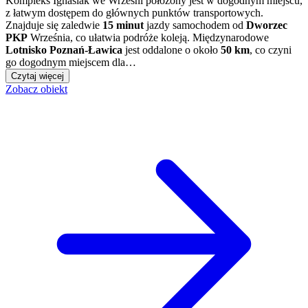
Kompleks Ignasiak we Wrześni położony jest w dogodnym miejscu,
z łatwym dostępem do głównych punktów transportowych.
Znajduje się zaledwie
15 minut
jazdy samochodem od
Dworzec
PKP
Września, co ułatwia podróże koleją. Międzynarodowe
Lotnisko Poznań-Ławica
jest oddalone o około
50 km
, co czyni
go dogodnym miejscem dla…
Czytaj więcej
Zobacz obiekt