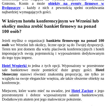
Gniezno, Konin a może
obiekty na eventy firmowe w
Bydgoszczy
- każdy z nich z pewnością spełni oczekiwania
najbardziej wymagających gości.
W którym hotelu konferencyjnym we Wrześni lub
okolicy można zrobić bankiet firmowy na ponad
100 osób?
Jeżeli myślisz o organizacji
bankietu firmowego na ponad 100
osób
we Wrześni lub okolicy, liczne opcje są do Twojej dyspozycji.
Teren ten jest domem dla wielu placówek konferencyjnych i hoteli
imponujących swoją pojemnością i wyposażeniem dedykowanym
do tego typu imprez.
Hotel Węgierki
to jedna z tych opcji. Wyposażony w przestronne
sale bankietowe może pomieścić duże grupy gości.
Hotel
Słoneczny
stanowi również znakomitą propozycję, nie tylko ze
względu na swoje eleganckie wnętrza, ale także obszerne obiekty na
konferencje.
Miejscem, które warto mieć na uwadze, jest
Hotel Zacisze
z jego
przestronnymi i dobrze wyposażonymi salami bankietowymi.
Dodatkowym atutem jest jego malownicze położenie.