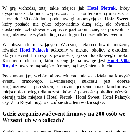
W grę wchodzą tutaj takie miejsca jak
Hotel Pietrak
, który
dysponuje znakomicie wyposażoną salą konferencyjną mieszczącą
nawet do 150 osób. Inną godną uwagi propozycją jest
Hotel Sweet
,
który posiada nie tylko odpowiednio dużą salę, ale również
doskonale rozbudowane zaplecze gastronomiczne, co pozwoli na
zorganizowanie wyśmienitego cateringu dla uczestników eventu.
W obszarach otaczających Wrześnię rekomendować możemy
również
Hotel Pałacyk
położony w pięknej okolicy z ogrodem,
którym event firmowy z pewnością zyska dodatkowego uroku.
Kolejnym miejscem, które zasługuje na uwagę jest
Hotel Villa
Royal
z przestronną salą konferencyjną i wyśmienitą kuchnią.
Podsumowując, wybór odpowiedniego miejsca działa na korzyść
eventu firmowego. Kwintesencją sukcesu jest dobrze
zorganizowana przestrzeń, smaczne jedzenie oraz komfortowe
miejsce do noclegu dla uczestników. Z pewnością okolice Wrześni
oferują takie miejsca i Hotel Pietrak, Hotel Sweet, Hotel Pałacyk
czy Villa Royal mogą okazać się strzałem w dziesiątkę.
Gdzie zorganizować event firmowy na 200 osób we
Wrześni lub w okolicach?
Wybór miejsca na
event firmowy
jest jedną z najważniejszych