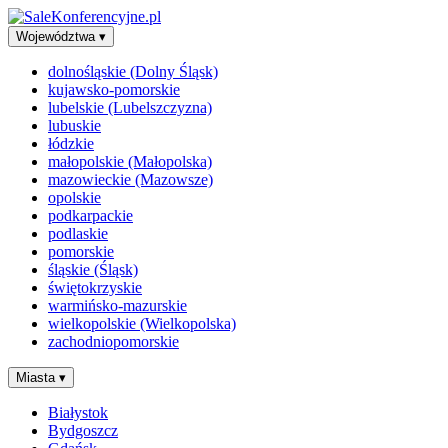
Województwa
▾
dolnośląskie (Dolny Śląsk)
kujawsko-pomorskie
lubelskie (Lubelszczyzna)
lubuskie
łódzkie
małopolskie (Małopolska)
mazowieckie (Mazowsze)
opolskie
podkarpackie
podlaskie
pomorskie
śląskie (Śląsk)
świętokrzyskie
warmińsko-mazurskie
wielkopolskie (Wielkopolska)
zachodniopomorskie
Miasta
▾
Białystok
Bydgoszcz