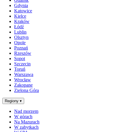
Gdańsk
Gdynia
Katowice
Kielce
Kraków
Łódź
Lublin
Olsztyn
Opole
Poznań
Rzeszów
Sopot
Szczecin
Toruń
Warszawa
Wrocław
Zakopane
Zielona Góra
Regiony
▾
Nad morzem
W górach
Na Mazurach
W zabytkach