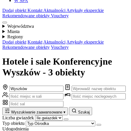
W SPA
Dodaj obiekt
Kontakt
Aktualności
Artykuły eksperckie
Rekomendowane obiekty
Vouchery
Województwa
Miasta
Regiony
Dodaj obiekt
Kontakt
Aktualności
Artykuły eksperckie
Rekomendowane obiekty
Vouchery
Hotele i sale Konferencyjne
Wyszków - 3 obiekty
Wyszukiwanie zaawansowane
▾
Szukaj
Liczba gwiazdek
Typ obiektu
Udogodnienia