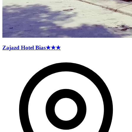
Zajazd Hotel
Bias
★★★