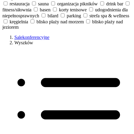
restauracja
sauna
organizacja pikników
drink bar
fitness/siłownia
basen
korty tenisowe
udogodnienia dla
niepełnosprawnych
bilard
parking
strefa spa & wellness
kręgielnia
blisko plaży nad morzem
blisko plaży nad
jeziorem
Salekonferencyjne
Wyszków