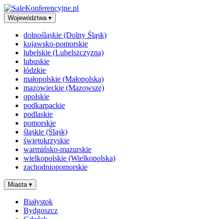
Województwa
▾
dolnośląskie (Dolny Śląsk)
kujawsko-pomorskie
lubelskie (Lubelszczyzna)
lubuskie
łódzkie
małopolskie (Małopolska)
mazowieckie (Mazowsze)
opolskie
podkarpackie
podlaskie
pomorskie
śląskie (Śląsk)
świętokrzyskie
warmińsko-mazurskie
wielkopolskie (Wielkopolska)
zachodniopomorskie
Miasta
▾
Białystok
Bydgoszcz