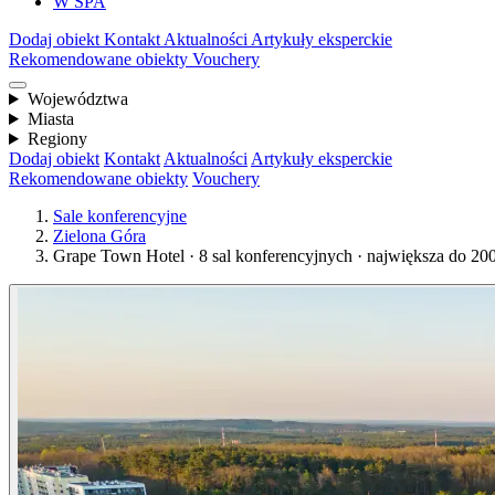
W SPA
Dodaj obiekt
Kontakt
Aktualności
Artykuły eksperckie
Rekomendowane obiekty
Vouchery
Województwa
Miasta
Regiony
Dodaj obiekt
Kontakt
Aktualności
Artykuły eksperckie
Rekomendowane obiekty
Vouchery
Sale konferencyjne
Zielona Góra
Grape Town Hotel · 8 sal konferencyjnych · największa do 20