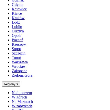
Gdańsk
Gdynia
Katowice
Kielce
Kraków
Łódź
Lublin
Olsztyn
Opole
Poznań
Rzeszów
Sopot
Szczecin
Toruń
Warszawa
Wrocław
Zakopane
Zielona Góra
Regiony
▾
Nad morzem
W górach
Na Mazurach
W zabytkach