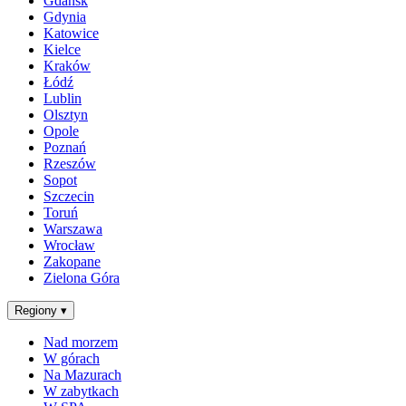
Gdańsk
Gdynia
Katowice
Kielce
Kraków
Łódź
Lublin
Olsztyn
Opole
Poznań
Rzeszów
Sopot
Szczecin
Toruń
Warszawa
Wrocław
Zakopane
Zielona Góra
Regiony
▾
Nad morzem
W górach
Na Mazurach
W zabytkach