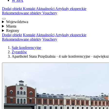
W SPA
Dodaj obiekt
Kontakt
Aktualności
Artykuły eksperckie
Rekomendowane obiekty
Vouchery
Województwa
Miasta
Regiony
Dodaj obiekt
Kontakt
Aktualności
Artykuły eksperckie
Rekomendowane obiekty
Vouchery
Sale konferencyjne
Żyrardów
Aparthotel Stara Przędzalnia · 4 sale konferencyjne · najwięks