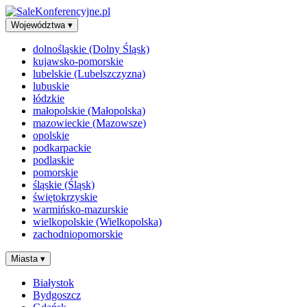
Województwa
▾
dolnośląskie (Dolny Śląsk)
kujawsko-pomorskie
lubelskie (Lubelszczyzna)
lubuskie
łódzkie
małopolskie (Małopolska)
mazowieckie (Mazowsze)
opolskie
podkarpackie
podlaskie
pomorskie
śląskie (Śląsk)
świętokrzyskie
warmińsko-mazurskie
wielkopolskie (Wielkopolska)
zachodniopomorskie
Miasta
▾
Białystok
Bydgoszcz