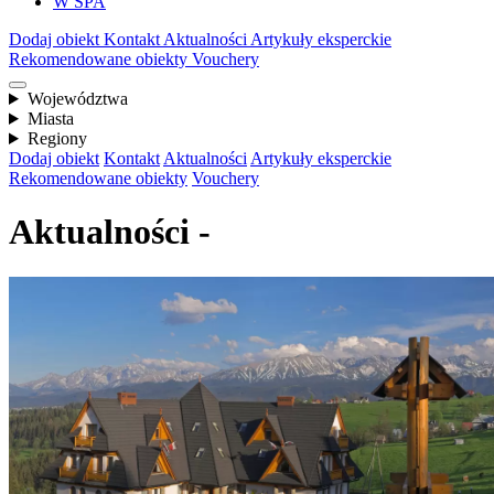
W SPA
Dodaj obiekt
Kontakt
Aktualności
Artykuły eksperckie
Rekomendowane obiekty
Vouchery
Województwa
Miasta
Regiony
Dodaj obiekt
Kontakt
Aktualności
Artykuły eksperckie
Rekomendowane obiekty
Vouchery
Aktualności -