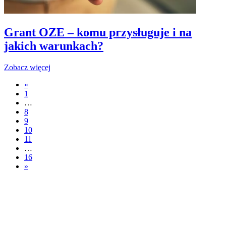
Grant OZE – komu przysługuje i na
jakich warunkach?
Zobacz więcej
«
1
…
8
9
10
11
…
16
»