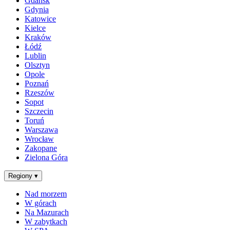
Gdańsk
Gdynia
Katowice
Kielce
Kraków
Łódź
Lublin
Olsztyn
Opole
Poznań
Rzeszów
Sopot
Szczecin
Toruń
Warszawa
Wrocław
Zakopane
Zielona Góra
Regiony
▾
Nad morzem
W górach
Na Mazurach
W zabytkach