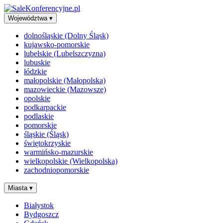
Województwa
▾
dolnośląskie (Dolny Śląsk)
kujawsko-pomorskie
lubelskie (Lubelszczyzna)
lubuskie
łódzkie
małopolskie (Małopolska)
mazowieckie (Mazowsze)
opolskie
podkarpackie
podlaskie
pomorskie
śląskie (Śląsk)
świętokrzyskie
warmińsko-mazurskie
wielkopolskie (Wielkopolska)
zachodniopomorskie
Miasta
▾
Białystok
Bydgoszcz