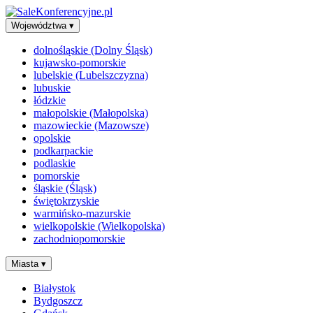
Województwa
▾
dolnośląskie (Dolny Śląsk)
kujawsko-pomorskie
lubelskie (Lubelszczyzna)
lubuskie
łódzkie
małopolskie (Małopolska)
mazowieckie (Mazowsze)
opolskie
podkarpackie
podlaskie
pomorskie
śląskie (Śląsk)
świętokrzyskie
warmińsko-mazurskie
wielkopolskie (Wielkopolska)
zachodniopomorskie
Miasta
▾
Białystok
Bydgoszcz