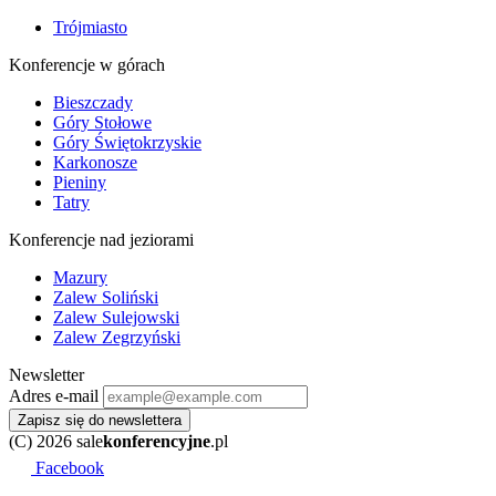
Trójmiasto
Konferencje w górach
Bieszczady
Góry Stołowe
Góry Świętokrzyskie
Karkonosze
Pieniny
Tatry
Konferencje nad jeziorami
Mazury
Zalew Soliński
Zalew Sulejowski
Zalew Zegrzyński
Newsletter
Adres e-mail
Zapisz się do newslettera
(C) 2026 sale
konferencyjne
.pl
Facebook