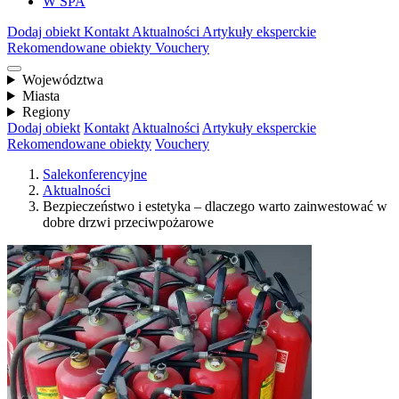
W SPA
Dodaj obiekt
Kontakt
Aktualności
Artykuły eksperckie
Rekomendowane obiekty
Vouchery
Województwa
Miasta
Regiony
Dodaj obiekt
Kontakt
Aktualności
Artykuły eksperckie
Rekomendowane obiekty
Vouchery
Salekonferencyjne
Aktualności
Bezpieczeństwo i estetyka – dlaczego warto zainwestować w
dobre drzwi przeciwpożarowe