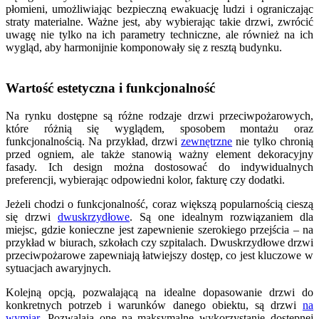
płomieni, umożliwiając bezpieczną ewakuację ludzi i ograniczając
straty materialne. Ważne jest, aby wybierając takie drzwi, zwrócić
uwagę nie tylko na ich parametry techniczne, ale również na ich
wygląd, aby harmonijnie komponowały się z resztą budynku.
Wartość estetyczna i funkcjonalność
Na rynku dostępne są różne rodzaje drzwi przeciwpożarowych,
które różnią się wyglądem, sposobem montażu oraz
funkcjonalnością. Na przykład, drzwi
zewnętrzne
nie tylko chronią
przed ogniem, ale także stanowią ważny element dekoracyjny
fasady. Ich design można dostosować do indywidualnych
preferencji, wybierając odpowiedni kolor, fakturę czy dodatki.
Jeżeli chodzi o funkcjonalność, coraz większą popularnością cieszą
się drzwi
dwuskrzydłowe
. Są one idealnym rozwiązaniem dla
miejsc, gdzie konieczne jest zapewnienie szerokiego przejścia – na
przykład w biurach, szkołach czy szpitalach. Dwuskrzydłowe drzwi
przeciwpożarowe zapewniają łatwiejszy dostęp, co jest kluczowe w
sytuacjach awaryjnych.
Kolejną opcją, pozwalającą na idealne dopasowanie drzwi do
konkretnych potrzeb i warunków danego obiektu, są drzwi
na
wymiar
. Pozwalają one na maksymalne wykorzystanie dostępnej