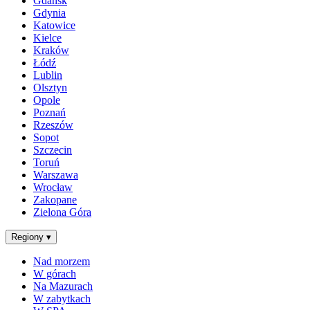
Gdańsk
Gdynia
Katowice
Kielce
Kraków
Łódź
Lublin
Olsztyn
Opole
Poznań
Rzeszów
Sopot
Szczecin
Toruń
Warszawa
Wrocław
Zakopane
Zielona Góra
Regiony
▾
Nad morzem
W górach
Na Mazurach
W zabytkach