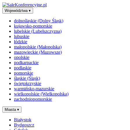
Województwa
▾
dolnośląskie (Dolny Śląsk)
kujawsko-pomorskie
lubelskie (Lubelszczyzna)
lubuskie
łódzkie
małopolskie (Małopolska)
mazowieckie (Mazowsze)
opolskie
podkarpackie
podlaskie
pomorskie
śląskie (Śląsk)
świętokrzyskie
warmińsko-mazurskie
wielkopolskie (Wielkopolska)
zachodniopomorskie
Miasta
▾
Białystok
Bydgoszcz