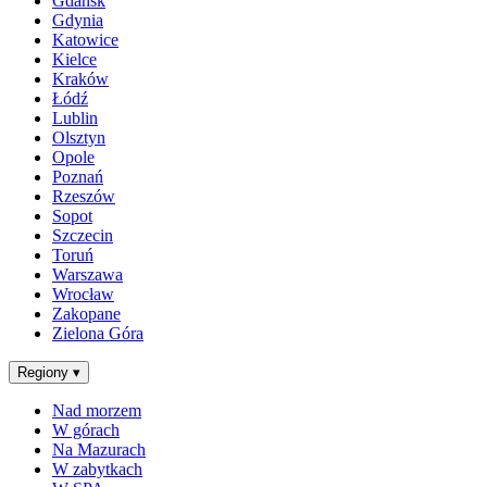
Gdańsk
Gdynia
Katowice
Kielce
Kraków
Łódź
Lublin
Olsztyn
Opole
Poznań
Rzeszów
Sopot
Szczecin
Toruń
Warszawa
Wrocław
Zakopane
Zielona Góra
Regiony
▾
Nad morzem
W górach
Na Mazurach
W zabytkach