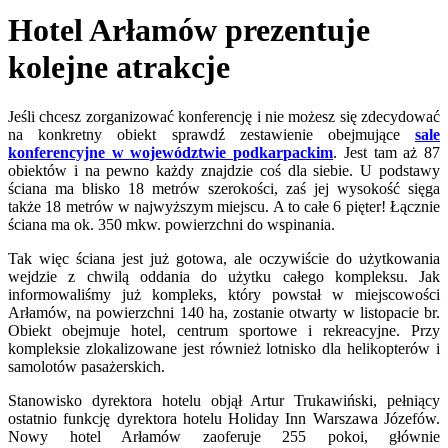
Hotel Arłamów prezentuje
kolejne atrakcje
Jeśli chcesz zorganizować konferencję i nie możesz się zdecydować
na konkretny obiekt sprawdź zestawienie obejmujące
sale
konferencyjne w województwie podkarpackim
. Jest tam aż 87
obiektów i na pewno każdy znajdzie coś dla siebie. U podstawy
ściana ma blisko 18 metrów szerokości, zaś jej wysokość sięga
także 18 metrów w najwyższym miejscu. A to całe 6 pięter! Łącznie
ściana ma ok. 350 mkw. powierzchni do wspinania.
Tak więc ściana jest już gotowa, ale oczywiście do użytkowania
wejdzie z chwilą oddania do użytku całego kompleksu. Jak
informowaliśmy już kompleks, który powstał w miejscowości
Arłamów, na powierzchni 140 ha, zostanie otwarty w listopacie br.
Obiekt obejmuje hotel, centrum sportowe i rekreacyjne. Przy
kompleksie zlokalizowane jest również lotnisko dla helikopterów i
samolotów pasażerskich.
Stanowisko dyrektora hotelu objął Artur Trukawiński, pełniący
ostatnio funkcję dyrektora hotelu Holiday Inn Warszawa Józefów.
Nowy hotel Arłamów zaoferuje 255 pokoi, głównie