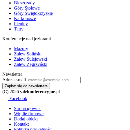
Bieszczady
Góry Stołowe
Góry Świętokrzyskie
Karkonosze
Pieniny
Tatry
Konferencje nad jeziorami
Mazury
Zalew Soliński
Zalew Sulejowski
Zalew Zegrzyński
Newsletter
Adres e-mail
Zapisz się do newslettera
(C) 2026 sale
konferencyjne
.pl
Facebook
Strona główna
Wigilie firmowe
Dodaj obiekt
Kontakt
Polityka prywatności