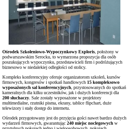
Ośrodek Szkoleniowo-Wypoczynkowy Exploris
, położony w
podwarszawskim Serocku, to wymarzona propozycja dla osób
poszukujących wypoczynku, przedstawicieli firm i podróżujących
biznesowo w niedalekiej odległości od stolicy.
Kompleks konferencyjny oferuje organizatorom szkoleń, kursów
firmowych, kongresów i spotkań handlowych
15 kompleksowo
wyposażonych sal konferencyjnych
, przystosowanych do spotkań
kameralnych dla kilku uczestników, jak i dużych konferencji dla
200 słuchaczy
. Sale zostały wyposażone w projektory
multimedialne, rzutniki pisma, ekrany, tablice flipchart, duże
telewizory i stały dostęp do internetu.
Ośrodek przygotowany jest do przyjęcia gości nawet bardzo dużych
wydarzeń firmowych, gwarantując
240 miejsc noclegowych
w
przytulnych pokojach jedno i wieloosobowych, pokojach