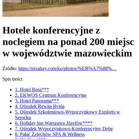
Hotele konferencyjne z
noclegiem na ponad 200 miejsc
w województwie mazowieckim
Źródło:
https://pixabay.com/ko/photos/%EB%A7%88%…
Spis treści
1. Hotel Boss***
2. EKWOS Centrum Konferencyjne
3. Hotel Panorama***
4. Ośrodek Rewita Rynia
5. Ośrodek Szkoleniowo-Wypoczynkowy Exploris w
Serocku
6. Holiday Inn Warszawa Józefów****
7. Ośrodek Wypoczynkowo-Konferencyjny Dębe
8. Pałac Żelechów SPA & Wellness