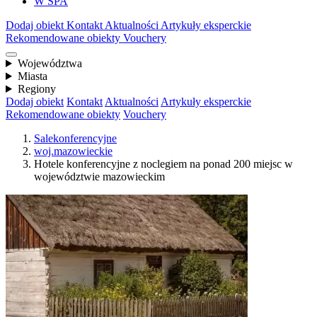
W SPA
Dodaj obiekt
Kontakt
Aktualności
Artykuły eksperckie
Rekomendowane obiekty
Vouchery
Województwa
Miasta
Regiony
Dodaj obiekt
Kontakt
Aktualności
Artykuły eksperckie
Rekomendowane obiekty
Vouchery
Salekonferencyjne
woj.mazowieckie
Hotele konferencyjne z noclegiem na ponad 200 miejsc w
województwie mazowieckim