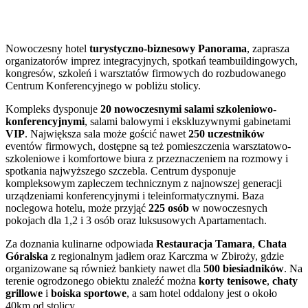
Nowoczesny hotel
turystyczno-biznesowy
Panorama
, zaprasza
organizatorów imprez integracyjnych, spotkań teambuildingowych,
kongresów, szkoleń i warsztatów firmowych do rozbudowanego
Centrum Konferencyjnego w pobliżu stolicy.
Kompleks dysponuje
20 nowoczesnymi salami szkoleniowo-
konferencyjnymi
, salami balowymi i ekskluzywnymi gabinetami
VIP
. Największa sala może gościć nawet
250 uczestników
eventów firmowych, dostępne są też pomieszczenia warsztatowo-
szkoleniowe i komfortowe biura z przeznaczeniem na rozmowy i
spotkania najwyższego szczebla. Centrum dysponuje
kompleksowym zapleczem technicznym z najnowszej generacji
urządzeniami konferencyjnymi i teleinformatycznymi. Baza
noclegowa hotelu, może przyjąć
225 osób
w nowoczesnych
pokojach dla 1,2 i 3 osób oraz luksusowych Apartamentach.
Za doznania kulinarne odpowiada
Restauracja Tamara
,
Chata
Góralska
z regionalnym jadłem oraz Karczma w Zbiroży, gdzie
organizowane są również bankiety nawet dla
500 biesiadników
. Na
terenie ogrodzonego obiektu znaleźć można
korty tenisowe
,
chaty
grillowe
i
boiska sportowe
, a sam hotel oddalony jest o około
40km od stolicy.