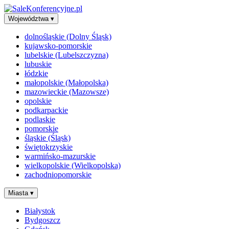
Województwa
▾
dolnośląskie (Dolny Śląsk)
kujawsko-pomorskie
lubelskie (Lubelszczyzna)
lubuskie
łódzkie
małopolskie (Małopolska)
mazowieckie (Mazowsze)
opolskie
podkarpackie
podlaskie
pomorskie
śląskie (Śląsk)
świętokrzyskie
warmińsko-mazurskie
wielkopolskie (Wielkopolska)
zachodniopomorskie
Miasta
▾
Białystok
Bydgoszcz