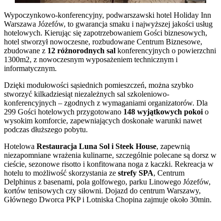
Wypoczynkowo-konferencyjny, podwarszawski hotel Holiday Inn
Warszawa Józefów, to gwarancja smaku i najwyższej jakości usług
hotelowych. Kierując się zapotrzebowaniem Gości biznesowych,
hotel stworzył nowoczesne, rozbudowane Centrum Biznesowe,
zbudowane z
12 różnorodnych sal
konferencyjnych o powierzchni
1300m2, z nowoczesnym wyposażeniem technicznym i
informatycznym.
Dzięki modułowości sąsiednich pomieszczeń, można szybko
stworzyć kilkadziesiąt niezależnych sal szkoleniowo-
konferencyjnych – zgodnych z wymaganiami organizatorów. Dla
299 Gości hotelowych przygotowano
148 wyjątkowych pokoi
o
wysokim komforcie, zapewniających doskonałe warunki nawet
podczas dłuższego pobytu.
Hotelowa
Restauracja Luna Sol i Steek House
, zapewnią
niezapomniane wrażenia kulinarne, szczególnie polecane są dorsz w
cieście, sezonowe risotto i konfitowana noga z kaczki. Rekreacja w
hotelu to możliwość skorzystania ze
strefy SPA
, Centrum
Delphinus z basenami, pola golfowego, parku Linowego Józefów,
kortów tenisowych czy siłowni. Dojazd do centrum Warszawy,
Głównego Dworca PKP i Lotniska Chopina zajmuje około 30min.