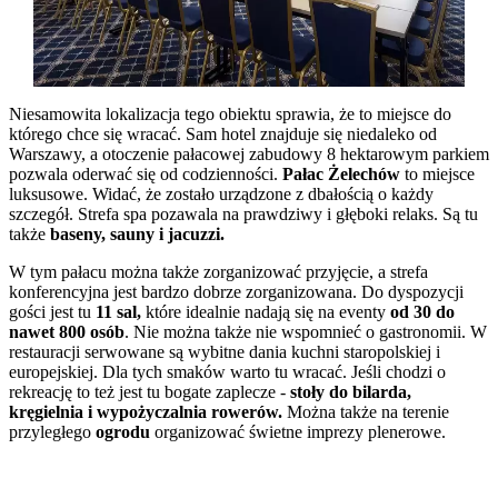
Niesamowita lokalizacja tego obiektu sprawia, że to miejsce do
którego chce się wracać. Sam hotel znajduje się niedaleko od
Warszawy, a otoczenie pałacowej zabudowy 8 hektarowym parkiem
pozwala oderwać się od codzienności.
Pałac Żelechów
to miejsce
luksusowe. Widać, że zostało urządzone z dbałością o każdy
szczegół. Strefa spa pozawala na prawdziwy i głęboki relaks. Są tu
także
baseny, sauny i jacuzzi.
W tym pałacu można także zorganizować przyjęcie, a strefa
konferencyjna jest bardzo dobrze zorganizowana. Do dyspozycji
gości jest tu
11 sal,
które idealnie nadają się na eventy
od 30 do
nawet 800 osób
. Nie można także nie wspomnieć o gastronomii. W
restauracji serwowane są wybitne dania kuchni staropolskiej i
europejskiej. Dla tych smaków warto tu wracać. Jeśli chodzi o
rekreację to też jest tu bogate zaplecze -
stoły do bilarda,
kręgielnia i wypożyczalnia rowerów.
Można także na terenie
przyległego
ogrodu
organizować świetne imprezy plenerowe.