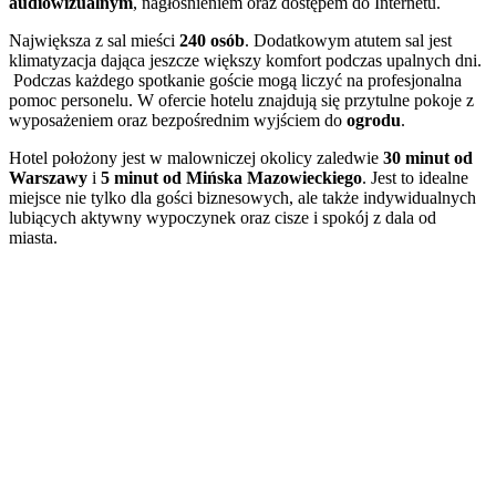
audiowizualnym
, nagłośnieniem oraz dostępem do Internetu.
Największa z sal mieści
240 osób
. Dodatkowym atutem sal jest
klimatyzacja dająca jeszcze większy komfort podczas upalnych dni.
Podczas każdego spotkanie goście mogą liczyć na profesjonalna
pomoc personelu. W ofercie hotelu znajdują się przytulne pokoje z
wyposażeniem oraz bezpośrednim wyjściem do
ogrodu
.
Hotel położony jest w malowniczej okolicy zaledwie
30 minut od
Warszawy
i
5 minut od Mińska Mazowieckiego
. Jest to idealne
miejsce nie tylko dla gości biznesowych, ale także indywidualnych
lubiących aktywny wypoczynek oraz cisze i spokój z dala od
miasta.