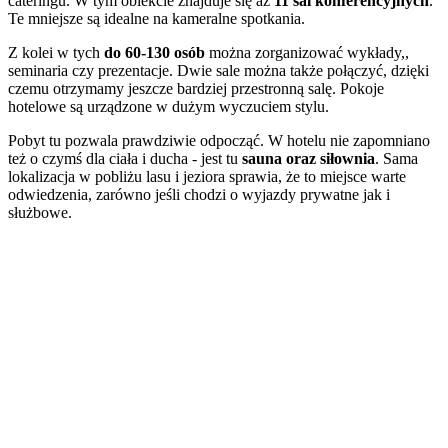
cateringu. W tym obiekcie znajduje się aż
11 sal konferencyjnych
.
Te mniejsze są idealne na kameralne spotkania.
Z kolei w tych
do 60-130 osób
można zorganizować wykłady,,
seminaria czy prezentacje. Dwie sale można także połączyć, dzięki
czemu otrzymamy jeszcze bardziej przestronną salę. Pokoje
hotelowe są urządzone w dużym wyczuciem stylu.
Pobyt tu pozwala prawdziwie odpocząć. W hotelu nie zapomniano
też o czymś dla ciała i ducha - jest tu
sauna oraz siłownia
. Sama
lokalizacja w pobliżu lasu i jeziora sprawia, że to miejsce warte
odwiedzenia, zarówno jeśli chodzi o wyjazdy prywatne jak i
służbowe.