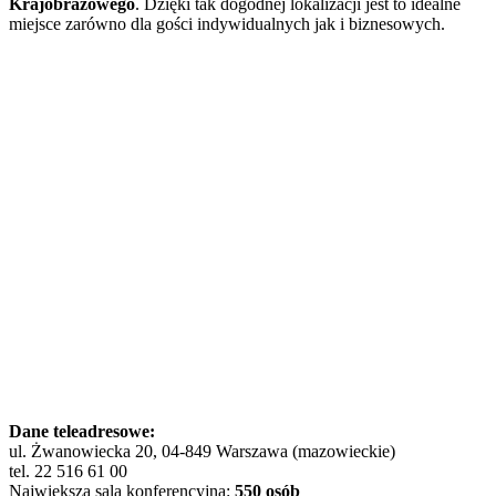
Krajobrazowego
. Dzięki tak dogodnej lokalizacji jest to idealne
miejsce zarówno dla gości indywidualnych jak i biznesowych.
Dane teleadresowe:
ul. Żwanowiecka 20, 04-849 Warszawa (mazowieckie)
tel. 22 516 61 00
Największa sala konferencyjna:
550 osób