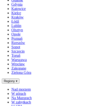
Gdańsk
Gdynia
Katowice
Kielce
Kraków
Łódź
Lublin
Olsztyn
Opole
Poznań
Rzeszów
Sopot
Szczecin
Toruń
Warszawa
Wrocław
Zakopane
Zielona Góra
Regiony
▾
Nad morzem
W górach
Na Mazurach
W zabytkach