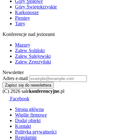
Góry Stołowe
Góry Świętokrzyskie
Karkonosze
Pieniny
Tatry
Konferencje nad jeziorami
Mazury
Zalew Soliński
Zalew Sulejowski
Zalew Zegrzyński
Newsletter
Adres e-mail
Zapisz się do newslettera
(C) 2026 sale
konferencyjne
.pl
Facebook
Strona główna
Wigilie firmowe
Dodaj obiekt
Kontakt
Polityka prywatności
Regulamin