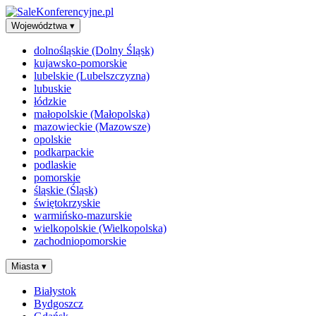
Województwa
▾
dolnośląskie (Dolny Śląsk)
kujawsko-pomorskie
lubelskie (Lubelszczyzna)
lubuskie
łódzkie
małopolskie (Małopolska)
mazowieckie (Mazowsze)
opolskie
podkarpackie
podlaskie
pomorskie
śląskie (Śląsk)
świętokrzyskie
warmińsko-mazurskie
wielkopolskie (Wielkopolska)
zachodniopomorskie
Miasta
▾
Białystok
Bydgoszcz