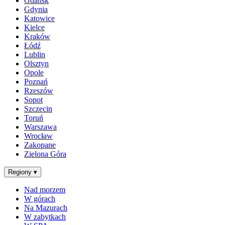
Gdańsk
Gdynia
Katowice
Kielce
Kraków
Łódź
Lublin
Olsztyn
Opole
Poznań
Rzeszów
Sopot
Szczecin
Toruń
Warszawa
Wrocław
Zakopane
Zielona Góra
Regiony
▾
Nad morzem
W górach
Na Mazurach
W zabytkach