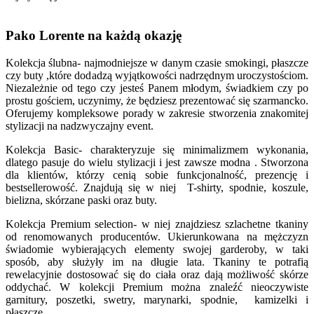
Pako Lorente na każdą okazję
Kolekcja ślubna- najmodniejsze w danym czasie smokingi, płaszcze
czy buty ,które dodadzą wyjątkowości nadrzędnym uroczystościom.
Niezależnie od tego czy jesteś Panem młodym, świadkiem czy po
prostu gościem, uczynimy, że będziesz prezentować się szarmancko.
Oferujemy kompleksowe porady w zakresie stworzenia znakomitej
stylizacji na nadzwyczajny event.
Kolekcja Basic- charakteryzuje się minimalizmem wykonania,
dlatego pasuje do wielu stylizacji i jest zawsze modna . Stworzona
dla klientów, którzy cenią sobie funkcjonalność, prezencję i
bestsellerowość. Znajdują się w niej T-shirty, spodnie, koszule,
bielizna, skórzane paski oraz buty.
Kolekcja Premium selection- w niej znajdziesz szlachetne tkaniny
od renomowanych producentów. Ukierunkowana na mężczyzn
świadomie wybierających elementy swojej garderoby, w taki
sposób, aby służyły im na długie lata. Tkaniny te potrafią
rewelacyjnie dostosować się do ciała oraz dają możliwość skórze
oddychać. W kolekcji Premium można znaleźć nieoczywiste
garnitury, poszetki, swetry, marynarki, spodnie, kamizelki i
płaszcze.