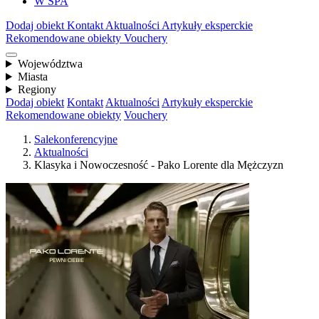
W SPA
Dodaj obiekt
Kontakt
Aktualności
Artykuły eksperckie
Rekomendowane obiekty
Vouchery
Województwa
Miasta
Regiony
Dodaj obiekt
Kontakt
Aktualności
Artykuły eksperckie
Rekomendowane obiekty
Vouchery
Salekonferencyjne
Aktualności
Klasyka i Nowoczesność - Pako Lorente dla Mężczyzn