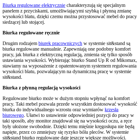
Biurka regulowane elektrycznie
charakteryzują się specjalnym
panelem z przyciskami, umożliwiającymi szybką i płynną zmianę
wysokości blatu, dzięki czemu można przystosować mebel do pracy
siedzącej lub stojącej.
Biurka regulowane ręcznie
Drugim rodzajem
biurek pracowniczych
w systemie sit&stand są
biurka regulowane manualnie. Zapewniają one podobny komfort
pracy, jak biurka z elektryczną regulacją, zmienia się tylko sposób
ustawiania wysokości. Wybierając biurko Stand Up R od Mikomax,
stawiamy na wyposażenie z opatentowanym systemem regulowania
wysokości blatu, pozwalającym na dynamiczną pracę w systemie
sit&stand.
Biurka z płynną regulacją wysokości
Regulowane biurko może w dużym stopniu wpłynąć na komfort
pracy. Taki mebel pozwala przede wszystkim dostosować wysokość
biurka do indywidualnego wzrostu oraz wymiarów
krzesła
biurowego
. Ułatwi to ustawienie odpowiedniej pozycji do pracy w
taki sposób, aby monitor znajdował się na wysokości oczu, a ręce
były ułożone swobodnie. Dzięki temu mięśnie kręgosłupa nie będą
napięte, przez co zmniejszy się ryzyko bólu pleców. W systemie
sit&stand biurko regulowane daje jeszcze większe możliwości.