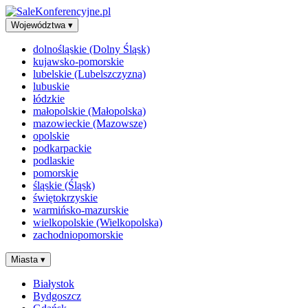
Województwa
▾
dolnośląskie (Dolny Śląsk)
kujawsko-pomorskie
lubelskie (Lubelszczyzna)
lubuskie
łódzkie
małopolskie (Małopolska)
mazowieckie (Mazowsze)
opolskie
podkarpackie
podlaskie
pomorskie
śląskie (Śląsk)
świętokrzyskie
warmińsko-mazurskie
wielkopolskie (Wielkopolska)
zachodniopomorskie
Miasta
▾
Białystok
Bydgoszcz