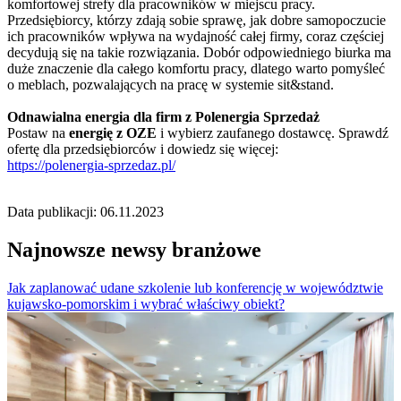
komfortowej strefy dla pracowników w miejscu pracy.
Przedsiębiorcy, którzy zdają sobie sprawę, jak dobre samopoczucie
ich pracowników wpływa na wydajność całej firmy, coraz częściej
decydują się na takie rozwiązania. Dobór odpowiedniego biurka ma
duże znaczenie dla całego komfortu pracy, dlatego warto pomyśleć
o meblach, pozwalających na pracę w systemie sit&stand.
Odnawialna energia dla firm z Polenergia Sprzedaż
Postaw na
energię z OZE
i wybierz zaufanego dostawcę. Sprawdź
ofertę dla przedsiębiorców i dowiedz się więcej:
https://polenergia-sprzedaz.pl/
Data publikacji: 06.11.2023
Najnowsze newsy branżowe
Jak zaplanować udane szkolenie lub konferencję w województwie
kujawsko-pomorskim i wybrać właściwy obiekt?