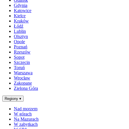
Gdańsk
Gdynia
Katowice
Kielce
Kraków
Łódź
Lublin
Olsztyn
Opole
Poznań
Rzeszów
Sopot
Szczecin
Toruń
Warszawa
Wrocław
Zakopane
Zielona Góra
Regiony
▾
Nad morzem
W górach
Na Mazurach
W zabytkach