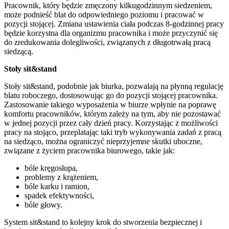
Pracownik, który będzie zmęczony kilkugodzinnym siedzeniem,
może podnieść blat do odpowiedniego poziomu i pracować w
pozycji stojącej. Zmiana ustawienia ciała podczas 8-godzinnej pracy
będzie korzystna dla organizmu pracownika i może przyczynić się
do zredukowania dolegliwości, związanych z długotrwałą pracą
siedzącą.
Stoły sit&stand
Stoły sit&stand, podobnie jak biurka, pozwalają na płynną regulację
blatu roboczego, dostosowując go do pozycji stojącej pracownika.
Zastosowanie takiego wyposażenia w biurze wpłynie na poprawę
komfortu pracowników, którym zależy na tym, aby nie pozostawać
w jednej pozycji przez cały dzień pracy. Korzystając z możliwości
pracy na stojąco, przeplatając taki tryb wykonywania zadań z pracą
na siedząco, można ograniczyć nieprzyjemne skutki uboczne,
związane z życiem pracownika biurowego, takie jak:
bóle kręgosłupa,
problemy z krążeniem,
bóle karku i ramion,
spadek efektywności,
bóle głowy.
System sit&stand to kolejny krok do stworzenia bezpiecznej i