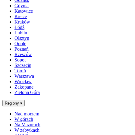
Gdańsk
Gdynia
Katowice
Kielce
Kraków
Łódź
Lublin
Olsztyn
Opole
Poznań
Rzeszów
Sopot
Szczecin
Toruń
Warszawa
Wrocław
Zakopane
Zielona Góra
Regiony
▾
Nad morzem
W górach
Na Mazurach
W zabytkach