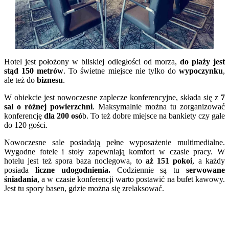
Hotel jest położony w bliskiej odległości od morza,
do plaży jest
stąd 150 metrów
. To świetne miejsce nie tylko do
wypoczynku
,
ale też do
biznesu
.
W obiekcie jest nowoczesne zaplecze konferencyjne, składa się z
7
sal o różnej powierzchni
. Maksymalnie można tu zorganizować
konferencję
dla 200 osó
b. To też dobre miejsce na bankiety czy gale
do 120 gości.
Nowoczesne sale posiadają pełne wyposażenie multimedialne.
Wygodne fotele i stoły zapewniają komfort w czasie pracy. W
hotelu jest też spora baza noclegowa, to
aż 151 pokoi
, a każdy
posiada
liczne udogodnienia.
Codziennie są tu
serwowane
śniadania
, a w czasie konferencji warto postawić na bufet kawowy.
Jest tu spory basen, gdzie można się zrelaksować.