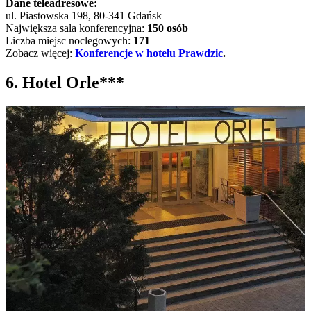
Dane teleadresowe:
ul. Piastowska 198, 80-341 Gdańsk
Największa sala konferencyjna:
150 osób
Liczba miejsc noclegowych:
171
Zobacz więcej:
Konferencje w hotelu Prawdzic
.
6. Hotel Orle***