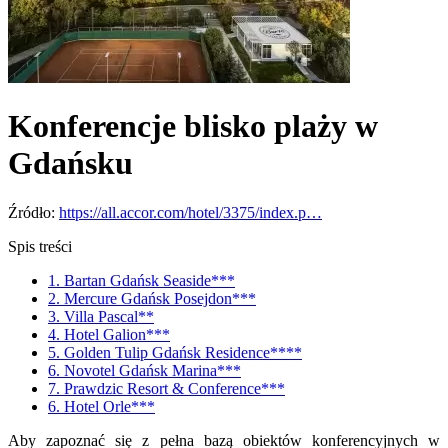
Konferencje blisko plaży w
Gdańsku
Źródło:
https://all.accor.com/hotel/3375/index.p…
Spis treści
1. Bartan Gdańsk Seaside***
2. Mercure Gdańsk Posejdon***
3. Villa Pascal**
4. Hotel Galion***
5. Golden Tulip Gdańsk Residence****
6. Novotel Gdańsk Marina***
7. Prawdzic Resort & Conference***
6. Hotel Orle***
Aby zapoznać się z pełna bazą obiektów konferencyjnych w