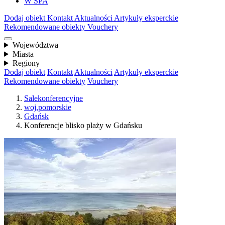
W SPA
Dodaj obiekt
Kontakt
Aktualności
Artykuły eksperckie
Rekomendowane obiekty
Vouchery
Województwa
Miasta
Regiony
Dodaj obiekt
Kontakt
Aktualności
Artykuły eksperckie
Rekomendowane obiekty
Vouchery
Salekonferencyjne
woj.pomorskie
Gdańsk
Konferencje blisko plaży w Gdańsku