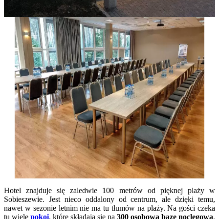
Hotel znajduje się zaledwie 100 metrów od pięknej plaży w
Sobieszewie. Jest nieco oddalony od centrum, ale dzięki temu,
nawet w sezonie letnim nie ma tu tłumów na plaży. Na gości czeka
tu wiele
pokoi
, które składają się na
300 osobową bazę noclegową
.