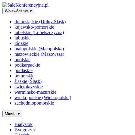
Województwa
▾
dolnośląskie (Dolny Śląsk)
kujawsko-pomorskie
lubelskie (Lubelszczyzna)
lubuskie
łódzkie
małopolskie (Małopolska)
mazowieckie (Mazowsze)
opolskie
podkarpackie
podlaskie
pomorskie
śląskie (Śląsk)
świętokrzyskie
warmińsko-mazurskie
wielkopolskie (Wielkopolska)
zachodniopomorskie
Miasta
▾
Białystok
Bydgoszcz