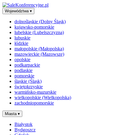
Województwa
▾
dolnośląskie (Dolny Śląsk)
kujawsko-pomorskie
lubelskie (Lubelszczyzna)
lubuskie
łódzkie
małopolskie (Małopolska)
mazowieckie (Mazowsze)
opolskie
podkarpackie
podlaskie
pomorskie
śląskie (Śląsk)
świętokrzyskie
warmińsko-mazurskie
wielkopolskie (Wielkopolska)
zachodniopomorskie
Miasta
▾
Białystok
Bydgoszcz