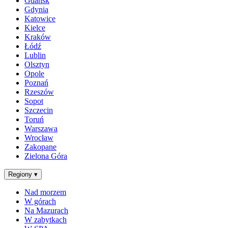
Gdańsk
Gdynia
Katowice
Kielce
Kraków
Łódź
Lublin
Olsztyn
Opole
Poznań
Rzeszów
Sopot
Szczecin
Toruń
Warszawa
Wrocław
Zakopane
Zielona Góra
Regiony
▾
Nad morzem
W górach
Na Mazurach
W zabytkach