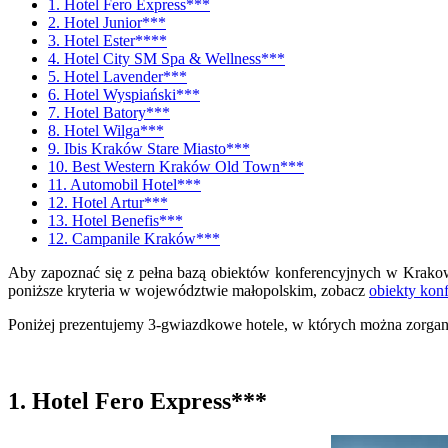
1. Hotel Fero Express***
2. Hotel Junior***
3. Hotel Ester****
4. Hotel City SM Spa & Wellness***
5. Hotel Lavender***
6. Hotel Wyspiański***
7. Hotel Batory***
8. Hotel Wilga***
9. Ibis Kraków Stare Miasto***
10. Best Western Kraków Old Town***
11. Automobil Hotel***
12. Hotel Artur***
13. Hotel Benefis***
12. Campanile Kraków***
Aby zapoznać się z pełna bazą obiektów konferencyjnych w Krako
poniższe kryteria w województwie małopolskim, zobacz
obiekty kon
Poniżej prezentujemy 3-gwiazdkowe hotele, w których można zorga
1. Hotel Fero Express***