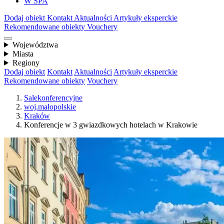
W SPA
Dodaj obiekt
Kontakt
Aktualności
Artykuły eksperckie
Rekomendowane obiekty
Vouchery
Województwa
Miasta
Regiony
Dodaj obiekt
Kontakt
Aktualności
Artykuły eksperckie
Rekomendowane obiekty
Vouchery
Salekonferencyjne
woj.małopolskie
Kraków
Konferencje w 3 gwiazdkowych hotelach w Krakowie