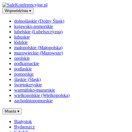
Województwa
▾
dolnośląskie (Dolny Śląsk)
kujawsko-pomorskie
lubelskie (Lubelszczyzna)
lubuskie
łódzkie
małopolskie (Małopolska)
mazowieckie (Mazowsze)
opolskie
podkarpackie
podlaskie
pomorskie
śląskie (Śląsk)
świętokrzyskie
warmińsko-mazurskie
wielkopolskie (Wielkopolska)
zachodniopomorskie
Miasta
▾
Białystok
Bydgoszcz