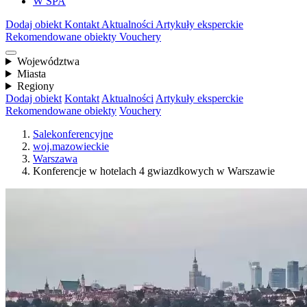
W SPA
Dodaj obiekt
Kontakt
Aktualności
Artykuły eksperckie
Rekomendowane obiekty
Vouchery
Województwa
Miasta
Regiony
Dodaj obiekt
Kontakt
Aktualności
Artykuły eksperckie
Rekomendowane obiekty
Vouchery
Salekonferencyjne
woj.mazowieckie
Warszawa
Konferencje w hotelach 4 gwiazdkowych w Warszawie