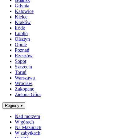
Gdańsk
Gdynia
Katowice
Kielce
Kraków
Łódź
Lublin
Olsztyn
Opole
Poznań
Rzeszów
Sopot
Szczecin
Toruń
Warszawa
Wrocław
Zakopane
Zielona Góra
Regiony
▾
Nad morzem
W górach
Na Mazurach
W zabytkach