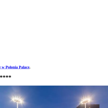
 w Polonia Palace
.
t****