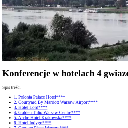
Konferencje w hotelach 4 gwia
Spis treści
1. Polonia Palace Hotel****
2. Courtyard By Marriott Warsaw Airport****
3. Hotel Lord****
4. Golden Tulip Warsaw Centre****
5. Arche Hotel Krakowska****
6. Hotel Indygo****
7. Crowne Plaza Warsaw****