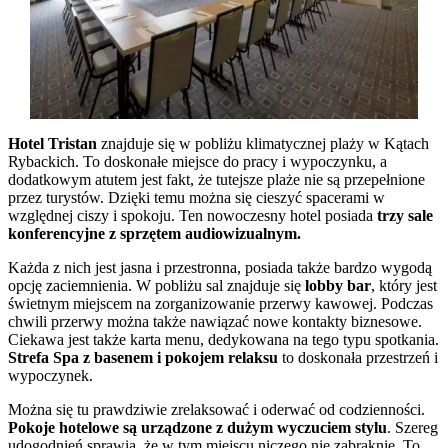
Hotel Tristan
znajduje się w pobliżu klimatycznej plaży w Kątach
Rybackich. To doskonałe miejsce do pracy i wypoczynku, a
dodatkowym atutem jest fakt, że tutejsze plaże nie są przepełnione
przez turystów. Dzięki temu można się cieszyć spacerami w
względnej ciszy i spokoju. Ten nowoczesny hotel posiada
trzy sale
konferencyjne z sprzętem audiowizualnym.
Każda z nich jest jasna i przestronna, posiada także bardzo wygodą
opcję zaciemnienia. W pobliżu sal znajduje się
lobby bar
, który jest
świetnym miejscem na zorganizowanie przerwy kawowej. Podczas
chwili przerwy można także nawiązać nowe kontakty biznesowe.
Ciekawa jest także karta menu, dedykowana na tego typu spotkania.
Strefa Spa z basenem i pokojem relaksu
to doskonała przestrzeń i
wypoczynek.
Można się tu prawdziwie zrelaksować i oderwać od codzienności.
Pokoje hotelowe są urządzone z dużym wyczuciem stylu
. Szereg
udogodnień sprawia, że w tym miejscu niczego nie zabraknie. To