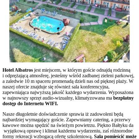
Hotel Albatros
jest miejscem, w którym goście odnajdą rodzinną
i odprężającą atmosferę, jesteśmy wśród zadbanej zieleni parkowej,
a zaledwie 10 m spaceru promenadą dzieli nas od pięknej plaży. W
naszej ofercie znajduje się również sala konferencyjna,
zapewniająca najwyższą jakość każdego wydarzenia. Wyposażona
w najnowszy sprzęt audio-wizualny, klimatyzowana ma
bezpłatny
dostęp do Internetu WIFI.
Nasze długoletnie doświadczenie sprawia iż zadowoleni będą
najbardziej wymagający goście. Zapewniamy catering, a przerwy
kawowe można spędzić na świeżym powietrzu. Piękno Bałtyku da
wyjątkową oprawę i klimat każdemu wydarzeniu, zaś różnorodne
formy rekreacji wzbogacą ofertę szkoleniową.
Sala pomieścić może