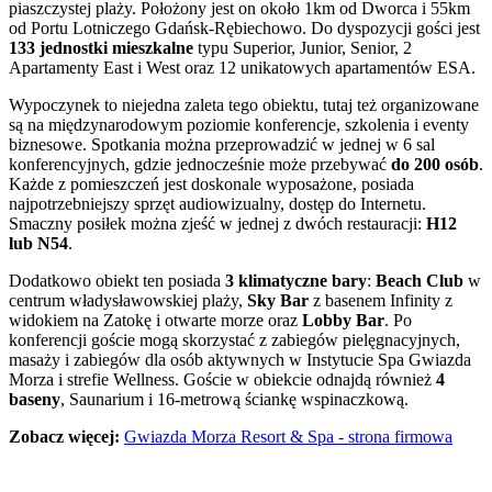
piaszczystej plaży. Położony jest on około 1km od Dworca i 55km
od Portu Lotniczego Gdańsk-Rębiechowo. Do dyspozycji gości jest
133 jednostki mieszkalne
typu Superior, Junior, Senior, 2
Apartamenty East i West oraz 12 unikatowych apartamentów ESA.
Wypoczynek to niejedna zaleta tego obiektu, tutaj też organizowane
są na międzynarodowym poziomie konferencje, szkolenia i eventy
biznesowe. Spotkania można przeprowadzić w jednej w 6 sal
konferencyjnych, gdzie jednocześnie może przebywać
do 200 osób
.
Każde z pomieszczeń jest doskonale wyposażone, posiada
najpotrzebniejszy sprzęt audiowizualny, dostęp do Internetu.
Smaczny posiłek można zjeść w jednej z dwóch restauracji:
H12
lub N54
.
Dodatkowo obiekt ten posiada
3 klimatyczne bary
:
Beach Club
w
centrum władysławowskiej plaży,
Sky Bar
z basenem Infinity z
widokiem na Zatokę i otwarte morze oraz
Lobby Bar
. Po
konferencji goście mogą skorzystać z zabiegów pielęgnacyjnych,
masaży i zabiegów dla osób aktywnych w Instytucie Spa Gwiazda
Morza i strefie Wellness. Goście w obiekcie odnajdą również
4
baseny
, Saunarium i 16-metrową ściankę wspinaczkową.
Zobacz więcej:
Gwiazda Morza Resort & Spa - strona firmowa