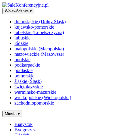
Województwa
▾
dolnośląskie (Dolny Śląsk)
kujawsko-pomorskie
lubelskie (Lubelszczyzna)
lubuskie
łódzkie
małopolskie (Małopolska)
mazowieckie (Mazowsze)
opolskie
podkarpackie
podlaskie
pomorskie
śląskie (Śląsk)
świętokrzyskie
warmińsko-mazurskie
wielkopolskie (Wielkopolska)
zachodniopomorskie
Miasta
▾
Białystok
Bydgoszcz