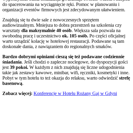
do spacerowania na wyciągnięcie ręki. Pomoc w planowaniu i
organizacji eventów firmowych jest zdecydowanym ułatwieniem.
Znajdują się tu dwie sale z nowoczesnych sprzętem
audiowizualnym. Mniejsza to dobra przestrzeń na szkolenia czy
warsztaty
dla maksymalnie 40 osób
. Większa sala pozwala na
swobodną pracę i uczestnictwo
ok. 105 osób.
Po części oficjalnej
warto urządzić kolację w hotelowej restauracji. Podawane są tam
doskonałe dania, z nawiązaniem do regionalnych smaków.
Bardzo dobrymi opiniami cieszą się też podawane codziennie
śniadania
. Jeśli chodzi o zaplecze noclegowe, do dyspozycji gości
jest
39 pokoi.
W każdym z nich znajdują się liczne udogodnienia
takie jak zestawy kawowe, minibar, wifi, ręczniki, kosmetyki i inne.
Pobyt w tym hotelu to też okazja do relaksu, warto odwiedzić
strefę
basenową
.
Zobacz więcej:
Konferencje w Hotelu Rożany Gaj w Gdyni