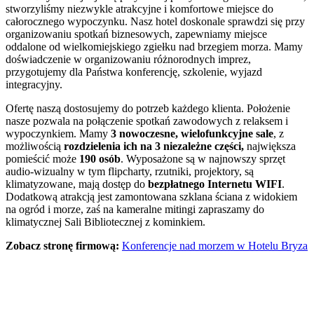
stworzyliśmy niezwykle atrakcyjne i komfortowe miejsce do
całorocznego wypoczynku. Nasz hotel doskonale sprawdzi się przy
organizowaniu spotkań biznesowych, zapewniamy miejsce
oddalone od wielkomiejskiego zgiełku nad brzegiem morza. Mamy
doświadczenie w organizowaniu różnorodnych imprez,
przygotujemy dla Państwa konferencję, szkolenie, wyjazd
integracyjny.
Ofertę naszą dostosujemy do potrzeb każdego klienta. Położenie
nasze pozwala na połączenie spotkań zawodowych z relaksem i
wypoczynkiem. Mamy
3 nowoczesne, wielofunkcyjne sale
,
z
możliwością
rozdzielenia ich na 3 niezależne części,
największa
pomieścić może
190 osób
. Wyposażone są w najnowszy sprzęt
audio-wizualny w tym flipcharty, rzutniki, projektory, są
klimatyzowane, mają dostęp do
bezpłatnego Internetu WIFI
.
Dodatkową atrakcją jest zamontowana szklana ściana z widokiem
na ogród i morze, zaś na kameralne mitingi zapraszamy do
klimatycznej Sali Bibliotecznej z kominkiem.
Zobacz stronę firmową:
Konferencje nad morzem w Hotelu Bryza