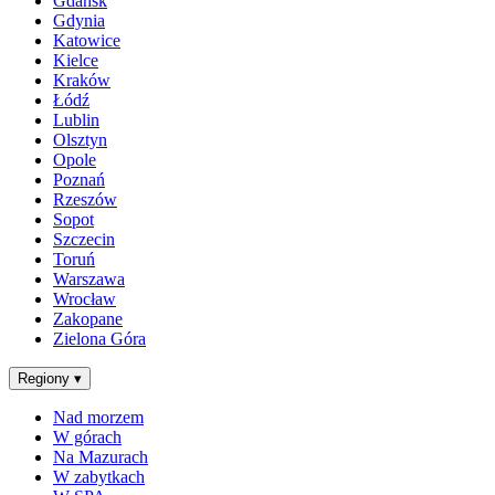
Gdańsk
Gdynia
Katowice
Kielce
Kraków
Łódź
Lublin
Olsztyn
Opole
Poznań
Rzeszów
Sopot
Szczecin
Toruń
Warszawa
Wrocław
Zakopane
Zielona Góra
Regiony
▾
Nad morzem
W górach
Na Mazurach
W zabytkach