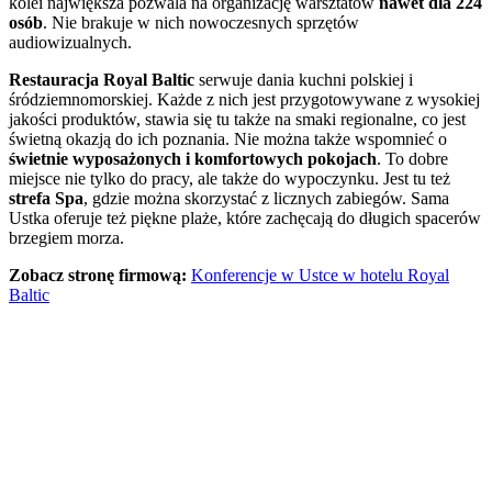
kolei największa pozwala na organizację warsztatów
nawet dla 224
osób
. Nie brakuje w nich nowoczesnych sprzętów
audiowizualnych.
Restauracja Royal Baltic
serwuje dania kuchni polskiej i
śródziemnomorskiej. Każde z nich jest przygotowywane z wysokiej
jakości produktów, stawia się tu także na smaki regionalne, co jest
świetną okazją do ich poznania. Nie można także wspomnieć o
świetnie wyposażonych i komfortowych pokojach
. To dobre
miejsce nie tylko do pracy, ale także do wypoczynku. Jest tu też
strefa Spa
, gdzie można skorzystać z licznych zabiegów. Sama
Ustka oferuje też piękne plaże, które zachęcają do długich spacerów
brzegiem morza.
Zobacz stronę firmową:
Konferencje w Ustce w hotelu Royal
Baltic