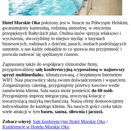
Hotel Morskie Oko
położony jest w Juracie na Półwyspie Helskim,
gwarantujemy kameralną, rodzinną atmosferę, w otoczeniu
przepięknych Bałtyckich plaż. Otulina lasów sprzyja relaksowi i
wyciszeniu, stworzyliśmy to miejsce myśląc o turystach
biznesowych, rodzinach z dziećmi, parach, osobach podróżujących
samotnie, u nas każdy odnajdzie to co sprawia mu przyjemność i
pozwala radować się spędzanym czasem.
Zapraszamy także do współpracy różnorodne firmy,
przygotowaliśmy
salę konferencyjną wyposażoną w najnowszy
sprzęt multimedialn
y, klimatyzowaną, z bezpłatnym Internetem
WIFI. Nasi pracownicy służą swoim doświadczeniem i wsparciem.
Zorganizujemy catering, przygotujemy przerwy kawowe wedle
zamówienia klienta. Sala nasza może pomieścić
do 60 osób
.
Przygotujemy imprezę integracyjną, uroczystą kolację z
towarzyszącą muzyką mechaniczną. Naszą ofertę dostosowujemy
indywidualnie do każdego klienta. Na naszych gości czeka także
wiele atrakcji w tym
basen, sauna, siłownia i jacuzzi.
Zobacz więcej
:
Sale konferencyjne Hotel Morskie Oko
/
Konferencje w Hotelu Morskie Oko