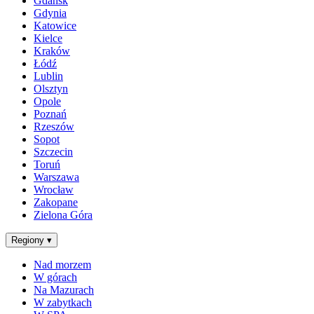
Gdańsk
Gdynia
Katowice
Kielce
Kraków
Łódź
Lublin
Olsztyn
Opole
Poznań
Rzeszów
Sopot
Szczecin
Toruń
Warszawa
Wrocław
Zakopane
Zielona Góra
Regiony
▾
Nad morzem
W górach
Na Mazurach
W zabytkach