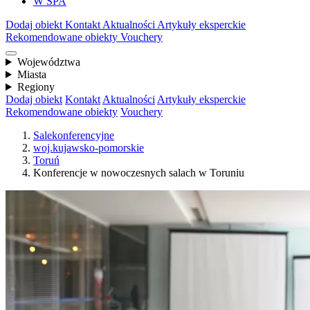
W SPA
Dodaj obiekt
Kontakt
Aktualności
Artykuły eksperckie
Rekomendowane obiekty
Vouchery
Województwa
Miasta
Regiony
Dodaj obiekt
Kontakt
Aktualności
Artykuły eksperckie
Rekomendowane obiekty
Vouchery
Salekonferencyjne
woj.kujawsko-pomorskie
Toruń
Konferencje w nowoczesnych salach w Toruniu