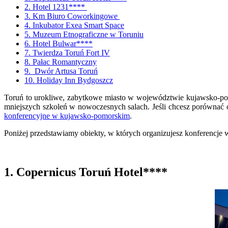
2. Hotel 1231****
3. Km Biuro Coworkingowe
4. Inkubator Exea Smart Space
5. Muzeum Etnograficzne w Toruniu
6. Hotel Bulwar****
7. Twierdza Toruń Fort IV
8. Pałac Romantyczny
9. Dwór Artusa Toruń
10. Holiday Inn Bydgoszcz
Toruń to urokliwe, zabytkowe miasto w województwie kujawsko-pomo
mniejszych szkoleń w nowoczesnych salach. Jeśli chcesz porównać
konferencyjne w kujawsko-pomorskim
.
Poniżej przedstawiamy obiekty, w których organizujesz konferencje
1. Copernicus Toruń Hotel****