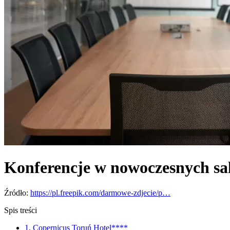
Konferencje w nowoczesnych sa
Źródło:
https://pl.freepik.com/darmowe-zdjecie/p…
Spis treści
1. Copernicus Toruń Hotel****