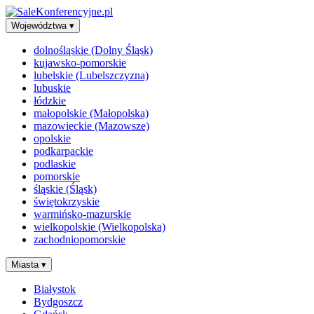
Województwa
▾
dolnośląskie (Dolny Śląsk)
kujawsko-pomorskie
lubelskie (Lubelszczyzna)
lubuskie
łódzkie
małopolskie (Małopolska)
mazowieckie (Mazowsze)
opolskie
podkarpackie
podlaskie
pomorskie
śląskie (Śląsk)
świętokrzyskie
warmińsko-mazurskie
wielkopolskie (Wielkopolska)
zachodniopomorskie
Miasta
▾
Białystok
Bydgoszcz