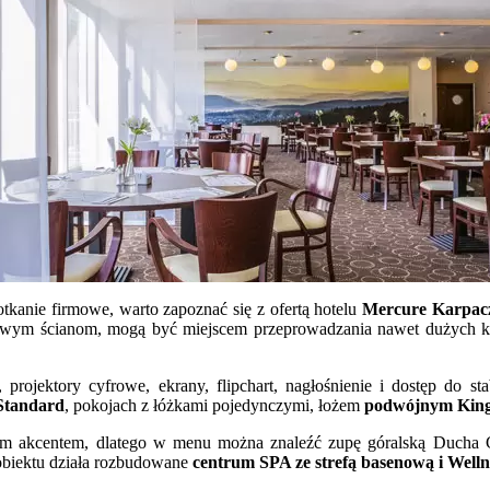
tkanie firmowe, warto zapoznać się z ofertą hotelu
Mercure Karpac
owym ścianom, mogą być miejscem przeprowadzania nawet dużych ko
projektory cyfrowe, ekrany, flipchart, nagłośnienie i dostęp do st
Standard
, pokojach z łóżkami pojedynczymi, łożem
podwójnym King
lnym akcentem, dlatego w menu można znaleźć zupę góralską Ducha G
 obiektu działa rozbudowane
centrum SPA ze strefą basenową i Welln