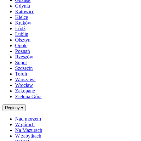
Gdańsk
Gdynia
Katowice
Kielce
Kraków
Łódź
Lublin
Olsztyn
Opole
Poznań
Rzeszów
Sopot
Szczecin
Toruń
Warszawa
Wrocław
Zakopane
Zielona Góra
Regiony
▾
Nad morzem
W górach
Na Mazurach
W zabytkach