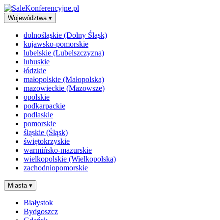
Województwa
▾
dolnośląskie (Dolny Śląsk)
kujawsko-pomorskie
lubelskie (Lubelszczyzna)
lubuskie
łódzkie
małopolskie (Małopolska)
mazowieckie (Mazowsze)
opolskie
podkarpackie
podlaskie
pomorskie
śląskie (Śląsk)
świętokrzyskie
warmińsko-mazurskie
wielkopolskie (Wielkopolska)
zachodniopomorskie
Miasta
▾
Białystok
Bydgoszcz