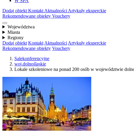
W SPA
Dodaj obiekt
Kontakt
Aktualności
Artykuły eksperckie
Rekomendowane obiekty
Vouchery
Województwa
Miasta
Regiony
Dodaj obiekt
Kontakt
Aktualności
Artykuły eksperckie
Rekomendowane obiekty
Vouchery
Salekonferencyjne
woj.dolnośląskie
Lokale szkoleniowe na ponad 200 osób w województwie doln