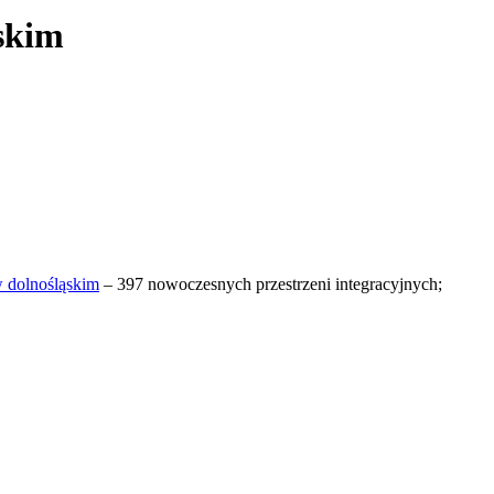
skim
w dolnośląskim
– 397 nowoczesnych przestrzeni integracyjnych;