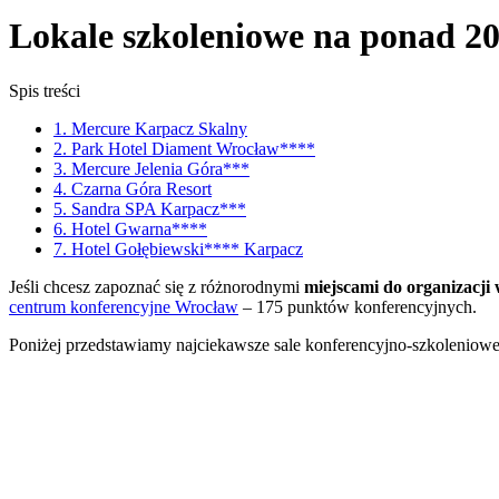
Lokale szkoleniowe na ponad 2
Spis treści
1. Mercure Karpacz Skalny
2. Park Hotel Diament Wrocław****
3. Mercure Jelenia Góra***
4. Czarna Góra Resort
5. Sandra SPA Karpacz***
6. Hotel Gwarna****
7. Hotel Gołębiewski**** Karpacz
Jeśli chcesz zapoznać się z różnorodnymi
miejscami do organizacji
centrum konferencyjne Wrocław
– 175 punktów konferencyjnych.
Poniżej przedstawiamy najciekawsze sale konferencyjno-szkolenio