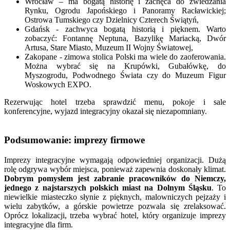
Wrocław – ma bogatą historię i zachęca do zwiedzania
Rynku, Ogrodu Japońskiego i Panoramy Racławickiej;
Ostrowa Tumskiego czy Dzielnicy Czterech Świątyń,
Gdańsk - zachwyca bogatą historią i pięknem. Warto
zobaczyć: Fontannę Neptuna, Bazylikę Mariacką, Dwór
Artusa, Stare Miasto, Muzeum II Wojny Światowej,
Zakopane - zimowa stolica Polski ma wiele do zaoferowania.
Można wybrać się na Krupówki, Gubałówkę, do
Myszogrodu, Podwodnego Świata czy do Muzeum Figur
Woskowych EXPO.
Rezerwując hotel trzeba sprawdzić menu, pokoje i sale
konferencyjne, wyjazd integracyjny okazał się niezapomniany.
Podsumowanie: imprezy firmowe
Imprezy integracyjne wymagają odpowiedniej organizacji. Dużą
rolę odgrywa wybór miejsca, ponieważ zapewnia doskonały klimat.
Dobrym pomysłem jest zabranie pracowników do Niemczy,
jednego z najstarszych polskich miast na Dolnym Śląsku
. To
niewielkie miasteczko słynie z pięknych, malowniczych pejzaży i
wielu zabytków, a górskie powietrze pozwala się zrelaksować.
Oprócz lokalizacji, trzeba wybrać hotel, który organizuje imprezy
integracyjne dla firm.