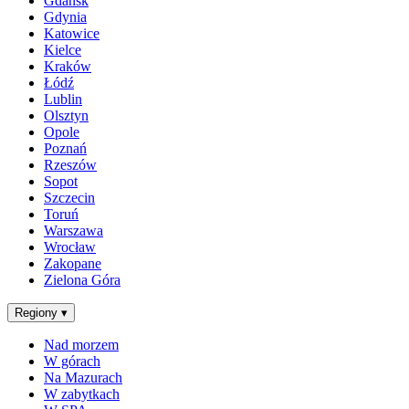
Gdańsk
Gdynia
Katowice
Kielce
Kraków
Łódź
Lublin
Olsztyn
Opole
Poznań
Rzeszów
Sopot
Szczecin
Toruń
Warszawa
Wrocław
Zakopane
Zielona Góra
Regiony
▾
Nad morzem
W górach
Na Mazurach
W zabytkach