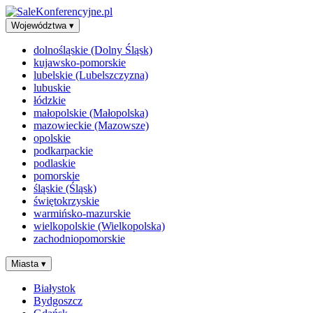
Województwa
▾
dolnośląskie (Dolny Śląsk)
kujawsko-pomorskie
lubelskie (Lubelszczyzna)
lubuskie
łódzkie
małopolskie (Małopolska)
mazowieckie (Mazowsze)
opolskie
podkarpackie
podlaskie
pomorskie
śląskie (Śląsk)
świętokrzyskie
warmińsko-mazurskie
wielkopolskie (Wielkopolska)
zachodniopomorskie
Miasta
▾
Białystok
Bydgoszcz