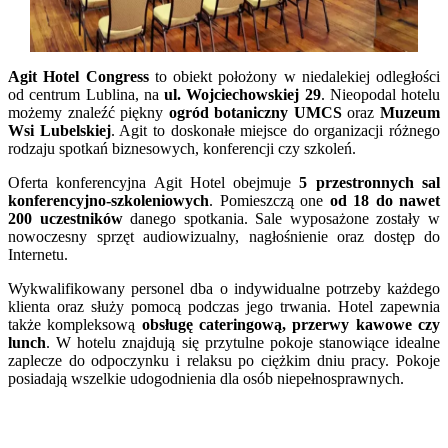
Agit Hotel Congress
to obiekt położony w niedalekiej odległości
od centrum Lublina, na
ul. Wojciechowskiej 29
. Nieopodal hotelu
możemy znaleźć piękny
ogród botaniczny UMCS
oraz
Muzeum
Wsi Lubelskiej
. Agit to doskonałe miejsce do organizacji różnego
rodzaju spotkań biznesowych, konferencji czy szkoleń.
Oferta konferencyjna Agit Hotel obejmuje
5 przestronnych sal
konferencyjno-szkoleniowych
. Pomieszczą one
od 18 do nawet
200 uczestników
danego spotkania. Sale wyposażone zostały w
nowoczesny sprzęt audiowizualny, nagłośnienie oraz dostęp do
Internetu.
Wykwalifikowany personel dba o indywidualne potrzeby każdego
klienta oraz służy pomocą podczas jego trwania. Hotel zapewnia
także kompleksową
obsługę cateringową, przerwy kawowe czy
lunch
. W hotelu znajdują się przytulne pokoje stanowiące idealne
zaplecze do odpoczynku i relaksu po ciężkim dniu pracy. Pokoje
posiadają wszelkie udogodnienia dla osób niepełnosprawnych.