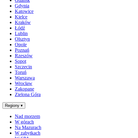
Gdańsk
Gdynia
Katowice
Kielce
Kraków
Łódź
Lublin
Olsztyn
Opole
Poznań
Rzeszów
Sopot
Szczecin
Toruń
Warszawa
Wrocław
Zakopane
Zielona Góra
Regiony
▾
Nad morzem
W górach
Na Mazurach
W zabytkach