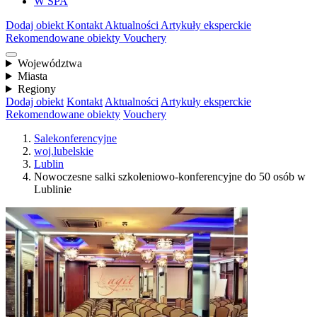
W SPA
Dodaj obiekt
Kontakt
Aktualności
Artykuły eksperckie
Rekomendowane obiekty
Vouchery
Województwa
Miasta
Regiony
Dodaj obiekt
Kontakt
Aktualności
Artykuły eksperckie
Rekomendowane obiekty
Vouchery
Salekonferencyjne
woj.lubelskie
Lublin
Nowoczesne salki szkoleniowo-konferencyjne do 50 osób w
Lublinie