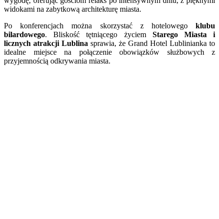
wygodę, oferując gościom relaks po intensywnym dniu, z pięknymi
widokami na zabytkową architekturę miasta.
Po konferencjach można skorzystać z hotelowego
klubu
bilardowego
. Bliskość tętniącego życiem
Starego Miasta i
licznych atrakcji Lublina
sprawia, że Grand Hotel Lublinianka to
idealne miejsce na połączenie obowiązków służbowych z
przyjemnością odkrywania miasta.