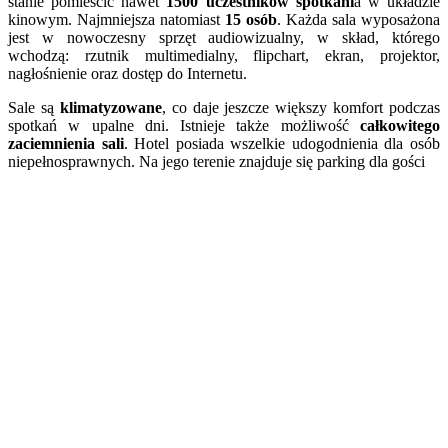
stanie pomieścić nawet
1500 uczestników spotkani
a w układzie
kinowym. Najmniejsza natomiast
15 osób
. Każda sala wyposażona
jest w nowoczesny sprzęt audiowizualny, w skład, którego
wchodzą: rzutnik multimedialny, flipchart, ekran, projektor,
nagłośnienie oraz dostęp do Internetu.
Sale są
klimatyzowane
, co daje jeszcze większy komfort podczas
spotkań w upalne dni. Istnieje także możliwość
całkowitego
zaciemnienia sali
. Hotel posiada wszelkie udogodnienia dla osób
niepełnosprawnych. Na jego terenie znajduje się parking dla gości