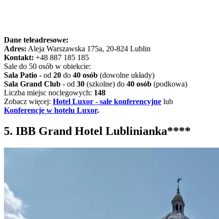
Dane teleadresowe:
Adres:
Aleja Warszawska 175a, 20-824 Lublin
Kontakt:
+48 887 185 185
Sale do 50 osób w obiekcie:
Sala Patio
- od
20
do
40 osób
(dowolne układy)
Sala Grand Club
- od
30
(szkolne) do
40 osób
(podkowa)
Liczba miejsc noclegowych:
148
Zobacz więcej:
Hotel Luxor - sale konferencyjne
lub
Konferencje w hotelu Luxor
.
5. IBB Grand Hotel Lublinianka****