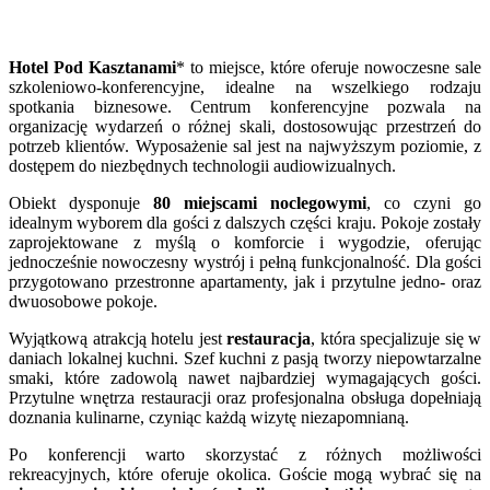
Hotel Pod Kasztanami
* to miejsce, które oferuje nowoczesne sale
szkoleniowo-konferencyjne, idealne na wszelkiego rodzaju
spotkania biznesowe. Centrum konferencyjne pozwala na
organizację wydarzeń o różnej skali, dostosowując przestrzeń do
potrzeb klientów. Wyposażenie sal jest na najwyższym poziomie, z
dostępem do niezbędnych technologii audiowizualnych.
Obiekt dysponuje
80 miejscami noclegowymi
, co czyni go
idealnym wyborem dla gości z dalszych części kraju. Pokoje zostały
zaprojektowane z myślą o komforcie i wygodzie, oferując
jednocześnie nowoczesny wystrój i pełną funkcjonalność. Dla gości
przygotowano przestronne apartamenty, jak i przytulne jedno- oraz
dwuosobowe pokoje.
Wyjątkową atrakcją hotelu jest
restauracja
, która specjalizuje się w
daniach lokalnej kuchni. Szef kuchni z pasją tworzy niepowtarzalne
smaki, które zadowolą nawet najbardziej wymagających gości.
Przytulne wnętrza restauracji oraz profesjonalna obsługa dopełniają
doznania kulinarne, czyniąc każdą wizytę niezapomnianą.
Po konferencji warto skorzystać z różnych możliwości
rekreacyjnych, które oferuje okolica. Goście mogą wybrać się na