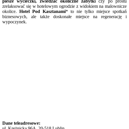
piesze wycieczki, zwiedzać okoliczne zabytki
czy po prostu
zrelaksować się w hotelowym ogrodzie z widokiem na malownicze
okolice.
Hotel Pod Kasztanami
* to nie tylko miejsce spotkań
biznesowych, ale także doskonałe miejsce na regenerację i
wypoczynek.
Dane teleadresowe:
ul. Krężnicka 96A, 20-518 Lublin