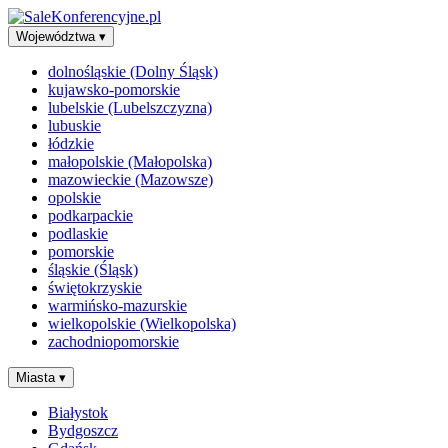
Województwa
▾
dolnośląskie (Dolny Śląsk)
kujawsko-pomorskie
lubelskie (Lubelszczyzna)
lubuskie
łódzkie
małopolskie (Małopolska)
mazowieckie (Mazowsze)
opolskie
podkarpackie
podlaskie
pomorskie
śląskie (Śląsk)
świętokrzyskie
warmińsko-mazurskie
wielkopolskie (Wielkopolska)
zachodniopomorskie
Miasta
▾
Białystok
Bydgoszcz