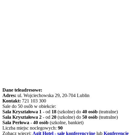
Dane teleadresowe:
Adres:
ul. Wojciechowska 29, 20-704 Lublin
Kontakt:
721 103 300
Sale do 50 osób w obiekcie:
Sala Kryształowa 1
- od
18
(szkolne) do
40 osób
(teatralne)
Sala Kryształowa 2
- od
20
(szkolne) do
50 osób
(teatralne)
Sala Perłowa
-
40 osób
(szkolne, bankiet)
Liczba miejsc noclegowych:
90
Zobacz więcej:
Agit Hotel - sale konferencyjne
lub
Konferencje