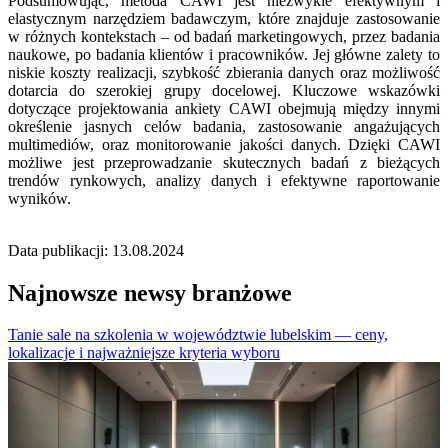
Podsumowując, metoda CAWI jest niezwykle efektywnym i
elastycznym narzędziem badawczym, które znajduje zastosowanie
w różnych kontekstach – od badań marketingowych, przez badania
naukowe, po badania klientów i pracowników. Jej główne zalety to
niskie koszty realizacji, szybkość zbierania danych oraz możliwość
dotarcia do szerokiej grupy docelowej. Kluczowe wskazówki
dotyczące projektowania ankiety CAWI obejmują między innymi
określenie jasnych celów badania, zastosowanie angażujących
multimediów, oraz monitorowanie jakości danych. Dzięki CAWI
możliwe jest przeprowadzanie skutecznych badań z bieżących
trendów rynkowych, analizy danych i efektywne raportowanie
wyników.
Data publikacji: 13.08.2024
Najnowsze newsy branżowe
Tanie sale na szkolenia w województwie lubelskim — ceny,
lokalizacje i najważniejsze kryteria wyboru