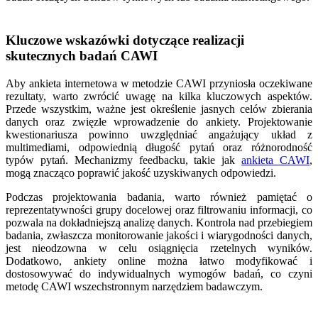
Kluczowe wskazówki dotyczące realizacji
skutecznych badań CAWI
Aby ankieta internetowa w metodzie CAWI przyniosła oczekiwane
rezultaty, warto zwrócić uwagę na kilka kluczowych aspektów.
Przede wszystkim, ważne jest określenie jasnych celów zbierania
danych oraz zwięzłe wprowadzenie do ankiety. Projektowanie
kwestionariusza powinno uwzględniać angażujący układ z
multimediami, odpowiednią długość pytań oraz różnorodność
typów pytań. Mechanizmy feedbacku, takie jak
ankieta CAWI
,
mogą znacząco poprawić jakość uzyskiwanych odpowiedzi.
Podczas projektowania badania, warto również pamiętać o
reprezentatywności grupy docelowej oraz filtrowaniu informacji, co
pozwala na dokładniejszą analizę danych. Kontrola nad przebiegiem
badania, zwłaszcza monitorowanie jakości i wiarygodności danych,
jest nieodzowna w celu osiągnięcia rzetelnych wyników.
Dodatkowo, ankiety online można łatwo modyfikować i
dostosowywać do indywidualnych wymogów badań, co czyni
metodę CAWI wszechstronnym narzędziem badawczym.