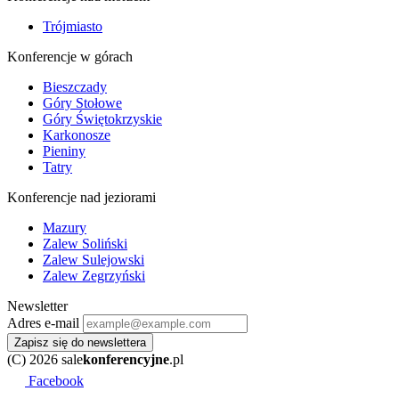
Trójmiasto
Konferencje w górach
Bieszczady
Góry Stołowe
Góry Świętokrzyskie
Karkonosze
Pieniny
Tatry
Konferencje nad jeziorami
Mazury
Zalew Soliński
Zalew Sulejowski
Zalew Zegrzyński
Newsletter
Adres e-mail
Zapisz się do newslettera
(C) 2026 sale
konferencyjne
.pl
Facebook