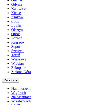
Gdańsk
Gdynia
Katowice
Kielce
Kraków
Łódź
Lublin
Olsztyn
Opole
Poznań
Rzeszów
Sopot
Szczecin
Toruń
Warszawa
Wrocław
Zakopane
Zielona Góra
Regiony
▾
Nad morzem
W górach
Na Mazurach
W zabytkach