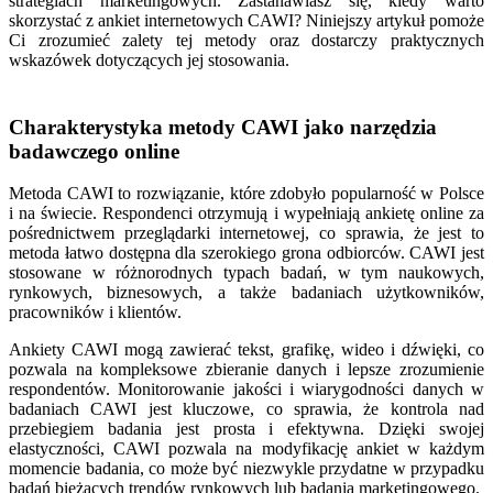
strategiach marketingowych. Zastanawiasz się, kiedy warto
skorzystać z ankiet internetowych CAWI? Niniejszy artykuł pomoże
Ci zrozumieć zalety tej metody oraz dostarczy praktycznych
wskazówek dotyczących jej stosowania.
Charakterystyka metody CAWI jako narzędzia
badawczego online
Metoda CAWI to rozwiązanie, które zdobyło popularność w Polsce
i na świecie. Respondenci otrzymują i wypełniają ankietę online za
pośrednictwem przeglądarki internetowej, co sprawia, że jest to
metoda łatwo dostępna dla szerokiego grona odbiorców. CAWI jest
stosowane w różnorodnych typach badań, w tym naukowych,
rynkowych, biznesowych, a także badaniach użytkowników,
pracowników i klientów.
Ankiety CAWI mogą zawierać tekst, grafikę, wideo i dźwięki, co
pozwala na kompleksowe zbieranie danych i lepsze zrozumienie
respondentów. Monitorowanie jakości i wiarygodności danych w
badaniach CAWI jest kluczowe, co sprawia, że kontrola nad
przebiegiem badania jest prosta i efektywna. Dzięki swojej
elastyczności, CAWI pozwala na modyfikację ankiet w każdym
momencie badania, co może być niezwykle przydatne w przypadku
badań bieżących trendów rynkowych lub badania marketingowego.