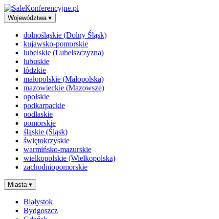
Województwa
▾
dolnośląskie (Dolny Śląsk)
kujawsko-pomorskie
lubelskie (Lubelszczyzna)
lubuskie
łódzkie
małopolskie (Małopolska)
mazowieckie (Mazowsze)
opolskie
podkarpackie
podlaskie
pomorskie
śląskie (Śląsk)
świętokrzyskie
warmińsko-mazurskie
wielkopolskie (Wielkopolska)
zachodniopomorskie
Miasta
▾
Białystok
Bydgoszcz