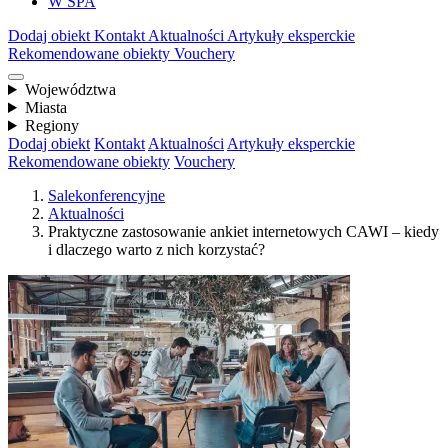
W SPA
Dodaj obiekt
Kontakt
Aktualności
Artykuły eksperckie
Rekomendowane obiekty
Vouchery
Województwa
Miasta
Regiony
Dodaj obiekt
Kontakt
Aktualności
Artykuły eksperckie
Rekomendowane obiekty
Vouchery
Salekonferencyjne
Aktualności
Praktyczne zastosowanie ankiet internetowych CAWI – kiedy
i dlaczego warto z nich korzystać?