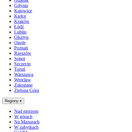
Gdańsk
Gdynia
Katowice
Kielce
Kraków
Łódź
Lublin
Olsztyn
Opole
Poznań
Rzeszów
Sopot
Szczecin
Toruń
Warszawa
Wrocław
Zakopane
Zielona Góra
Regiony
▾
Nad morzem
W górach
Na Mazurach
W zabytkach