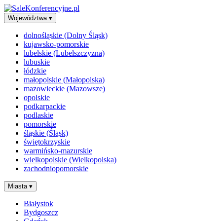
Województwa
▾
dolnośląskie (Dolny Śląsk)
kujawsko-pomorskie
lubelskie (Lubelszczyzna)
lubuskie
łódzkie
małopolskie (Małopolska)
mazowieckie (Mazowsze)
opolskie
podkarpackie
podlaskie
pomorskie
śląskie (Śląsk)
świętokrzyskie
warmińsko-mazurskie
wielkopolskie (Wielkopolska)
zachodniopomorskie
Miasta
▾
Białystok
Bydgoszcz