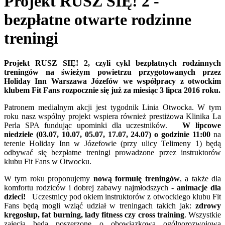
Projekt RUSZ SIĘ! 2 -
bezpłatne otwarte rodzinne
treningi
Projekt RUSZ SIĘ! 2, czyli cykl bezpłatnych rodzinnych
treningów na świeżym powietrzu przygotowanych przez
Holiday Inn Warszawa Józefów we współpracy z otwockim
klubem Fit Fans rozpocznie się już za miesiąc 3 lipca 2016 roku.
Patronem medialnym akcji jest tygodnik Linia Otwocka. W tym
roku nasz wspólny projekt wspiera również prestiżowa Klinika La
Perla SPA fundując upominki dla uczestników.
W lipcowe
niedziele (03.07, 10.07, 05.07, 17.07, 24.07) o godzinie 11:00
na
terenie Holiday Inn w Józefowie (przy ulicy Telimeny 1) będą
odbywać się bezpłatne treningi prowadzone przez instruktorów
klubu Fit Fans w Otwocku.
W tym roku proponujemy
nową formułę treningów
, a także dla
komfortu rodziców i dobrej zabawy najmłodszych -
animacje dla
dzieci!
Uczestnicy pod okiem instruktorów z otwockiego klubu Fit
Fans będą mogli wziąć udział w treningach takich jak:
zdrowy
kręgosłup, fat burning, lady fitness czy cross training
. Wszystkie
zajęcia będą poszerzone o obowiązkową ogólnorozwojową