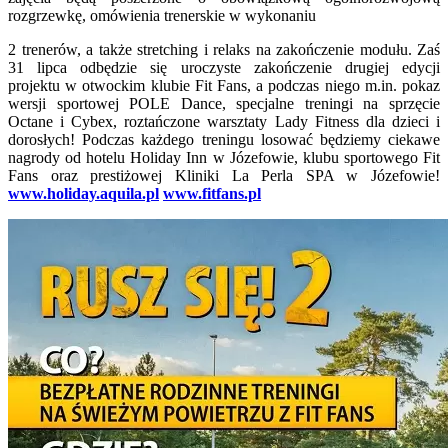
rozgrzewkę, omówienia trenerskie w wykonaniu
2 trenerów, a także stretching i relaks na zakończenie modułu. Zaś
31 lipca odbędzie się uroczyste zakończenie drugiej edycji
projektu w otwockim klubie Fit Fans, a podczas niego m.in. pokaz
wersji sportowej POLE Dance, specjalne treningi na sprzęcie
Octane i Cybex, roztańczone warsztaty Lady Fitness dla dzieci i
dorosłych! Podczas każdego treningu losować będziemy ciekawe
nagrody od hotelu Holiday Inn w Józefowie, klubu sportowego Fit
Fans oraz prestiżowej Kliniki La Perla SPA w Józefowie!
www.holiday.aquila.pl
www.fitfans.pl