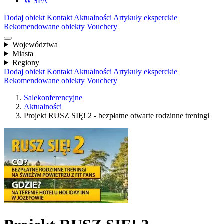
W SPA
Dodaj obiekt
Kontakt
Aktualności
Artykuły eksperckie
Rekomendowane obiekty
Vouchery
Województwa
Miasta
Regiony
Dodaj obiekt
Kontakt
Aktualności
Artykuły eksperckie
Rekomendowane obiekty
Vouchery
Salekonferencyjne
Aktualności
Projekt RUSZ SIĘ! 2 - bezpłatne otwarte rodzinne treningi