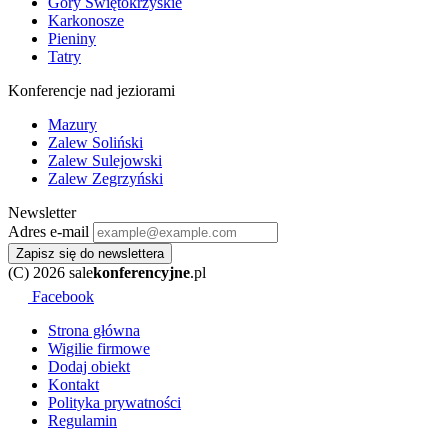
Góry Świętokrzyskie
Karkonosze
Pieniny
Tatry
Konferencje nad jeziorami
Mazury
Zalew Soliński
Zalew Sulejowski
Zalew Zegrzyński
Newsletter
Adres e-mail
Zapisz się do newslettera
(C) 2026 sale
konferencyjne
.pl
Facebook
Strona główna
Wigilie firmowe
Dodaj obiekt
Kontakt
Polityka prywatności
Regulamin