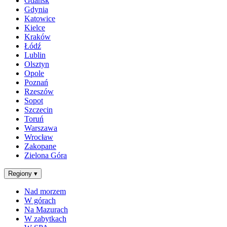
Gdańsk
Gdynia
Katowice
Kielce
Kraków
Łódź
Lublin
Olsztyn
Opole
Poznań
Rzeszów
Sopot
Szczecin
Toruń
Warszawa
Wrocław
Zakopane
Zielona Góra
Regiony
▾
Nad morzem
W górach
Na Mazurach
W zabytkach