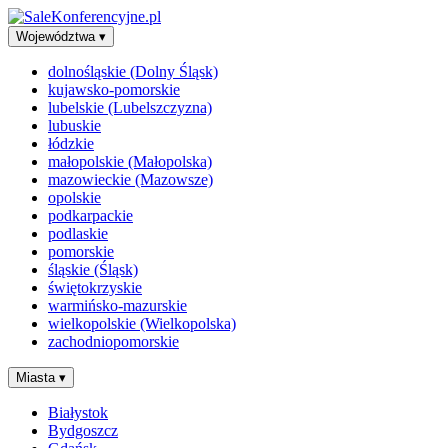
Województwa
▾
dolnośląskie (Dolny Śląsk)
kujawsko-pomorskie
lubelskie (Lubelszczyzna)
lubuskie
łódzkie
małopolskie (Małopolska)
mazowieckie (Mazowsze)
opolskie
podkarpackie
podlaskie
pomorskie
śląskie (Śląsk)
świętokrzyskie
warmińsko-mazurskie
wielkopolskie (Wielkopolska)
zachodniopomorskie
Miasta
▾
Białystok
Bydgoszcz