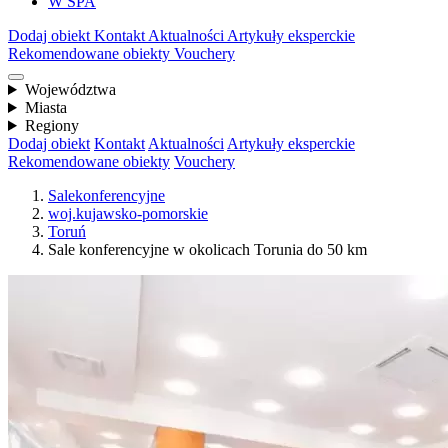
W SPA
Dodaj obiekt
Kontakt
Aktualności
Artykuły eksperckie
Rekomendowane obiekty
Vouchery
Województwa
Miasta
Regiony
Dodaj obiekt
Kontakt
Aktualności
Artykuły eksperckie
Rekomendowane obiekty
Vouchery
Salekonferencyjne
woj.kujawsko-pomorskie
Toruń
Sale konferencyjne w okolicach Torunia do 50 km