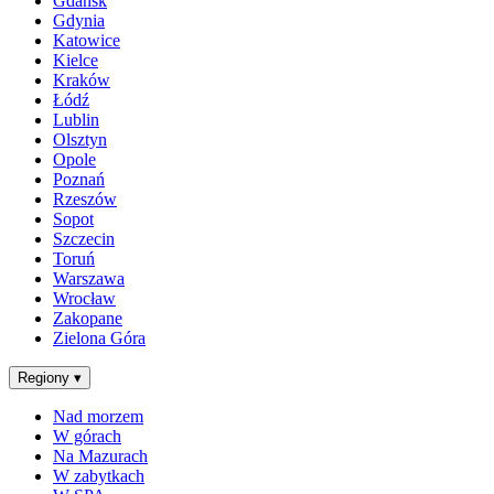
Gdańsk
Gdynia
Katowice
Kielce
Kraków
Łódź
Lublin
Olsztyn
Opole
Poznań
Rzeszów
Sopot
Szczecin
Toruń
Warszawa
Wrocław
Zakopane
Zielona Góra
Regiony
▾
Nad morzem
W górach
Na Mazurach
W zabytkach