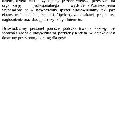
dzielić, dzięki czemu zyskujemy jeszcze większą przestrzeń na
organizację profesjonalnego wydarzenia.Pomieszczenia
wyposażone są w
nowoczesny sprzęt audiowizualny
taki jak:
ekrany multimedialne, rzutniki, flipcharty z mazakami, projektory,
nagłośnienie oraz dostęp do szybkiego Internetu.
Doświadczony personel pomoże podczas trwania każdego ze
spotkań i zadba o
indywidualne potrzeby klienta
. W obiekcie jest
dostępny przestronny parking dla gości.