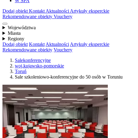
W SPA
Dodaj obiekt
Kontakt
Aktualności
Artykuły eksperckie
Rekomendowane obiekty
Vouchery
Województwa
Miasta
Regiony
Dodaj obiekt
Kontakt
Aktualności
Artykuły eksperckie
Rekomendowane obiekty
Vouchery
Salekonferencyjne
woj.kujawsko-pomorskie
Toruń
Sale szkoleniowo-konferencyjne do 50 osób w Toruniu