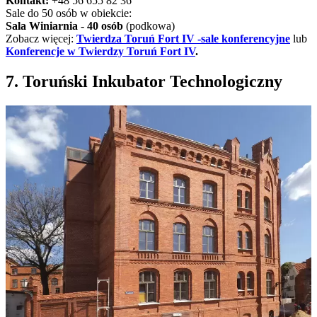
Kontakt:
+48 56 655 82 36
Sale do 50 osób w obiekcie:
Sala Winiarnia
-
40 osób
(podkowa)
Zobacz więcej:
Twierdza Toruń Fort IV -sale konferencyjne
lub
Konferencje w Twierdzy Toruń Fort IV
.
7. Toruński Inkubator Technologiczny