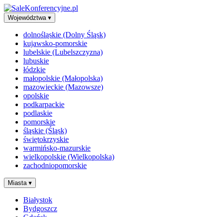
Województwa
▾
dolnośląskie (Dolny Śląsk)
kujawsko-pomorskie
lubelskie (Lubelszczyzna)
lubuskie
łódzkie
małopolskie (Małopolska)
mazowieckie (Mazowsze)
opolskie
podkarpackie
podlaskie
pomorskie
śląskie (Śląsk)
świętokrzyskie
warmińsko-mazurskie
wielkopolskie (Wielkopolska)
zachodniopomorskie
Miasta
▾
Białystok
Bydgoszcz