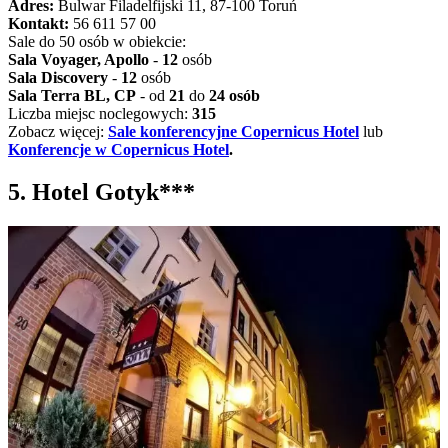
Adres:
Bulwar Filadelfijski 11, 87-100 Toruń
Kontakt:
56 611 57 00
Sale do 50 osób w obiekcie:
Sala Voyager, Apollo
-
12
osób
Sala Discovery
-
12
osób
Sala Terra BL, CP
- od
21
do
24 osób
Liczba miejsc noclegowych:
315
Zobacz więcej:
Sale konferencyjne Copernicus Hotel
lub
Konferencje w Copernicus Hotel
.
5. Hotel Gotyk***